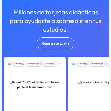
Millones de tarjetas didácticas
para ayudarte a sobresalir en tus
estudios.
Regístrate gratis
+ Add tag
Immunology
Cell Biology
Mo
+ Add tag
Immunology
Cell
¿De qué "ola" del feminismo forma
¿Qué es el binario de g
parte el transfeminismo?