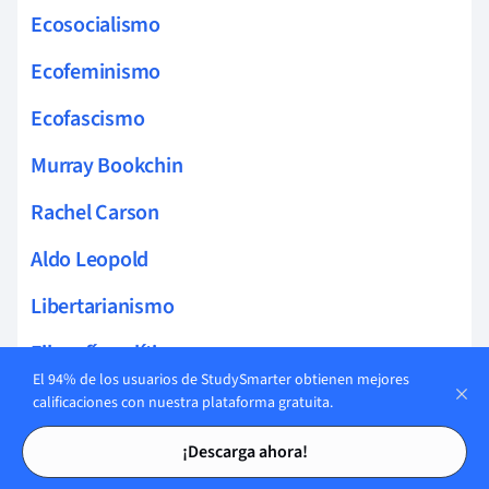
Ecosocialismo
Ecofeminismo
Ecofascismo
Murray Bookchin
Rachel Carson
Aldo Leopold
Libertarianismo
Filosofía política
El 94% de los usuarios de StudySmarter obtienen mejores
Constitucionalismo
calificaciones con nuestra plataforma gratuita.
Tarjetas de estudio
Tarjetas de estudio
Racionalismo
¡Descarga ahora!