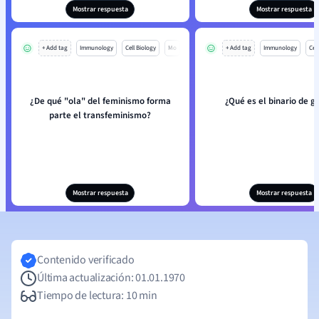
Mostrar respuesta
Mostrar respuesta
+ Add tag
Immunology
Cell Biology
Mo
+ Add tag
Immunology
Cell
¿De qué "ola" del feminismo forma
¿Qué es el binario de g
parte el transfeminismo?
Mostrar respuesta
Mostrar respuesta
Contenido verificado
Última actualización: 01.01.1970
Tiempo de lectura: 10 min