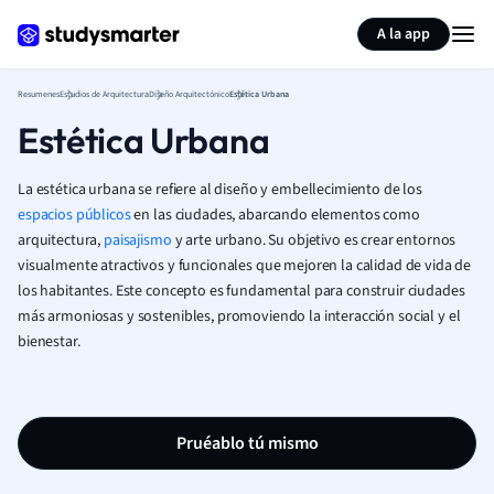
Generar tarjetas de aprendizaje
Resumir página
A la app
Resumenes
Estudios de Arquitectura
Diseño Arquitectónico
Estética Urbana
Estética Urbana
La estética urbana se refiere al diseño y embellecimiento de los
espacios públicos
en las ciudades, abarcando elementos como
arquitectura,
paisajismo
y arte urbano. Su objetivo es crear entornos
visualmente atractivos y funcionales que mejoren la calidad de vida de
los habitantes. Este concepto es fundamental para construir ciudades
más armoniosas y sostenibles, promoviendo la interacción social y el
bienestar.
Pruéablo tú mismo