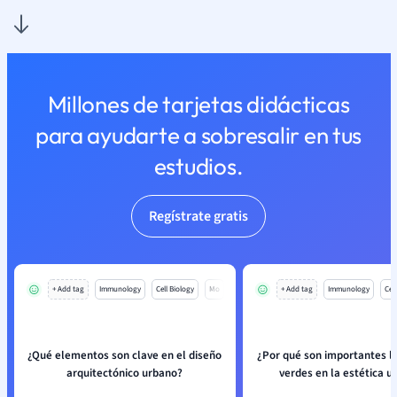
Millones de tarjetas didácticas
para ayudarte a sobresalir en tus
estudios.
Regístrate gratis
+ Add tag
Immunology
Cell Biology
Mo
+ Add tag
Immunology
Cell
¿Qué elementos son clave en el diseño
¿Por qué son importantes l
arquitectónico urbano?
verdes en la estética u