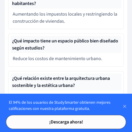
habitantes?
Aumentando los impuestos locales y restringiendo la
construcción de viviendas.
¿Qué impacto tiene un espacio público bien diseñado
según estudios?
Reduce los costos de mantenimiento urbano.
¿Qué relación existe entre la arquitectura urbana
sostenible y la estética urbana?
Permiten diseñar parques y jardines en las ciudades.
El 94% de los usuarios de StudySmarter obtienen mejores
calificaciones con nuestra plataforma gratuita.
Tarjetas de estudio
Tarjetas de estudio
Aprende más rápido con las
¡Descarga ahora!
12 tarjetas sobre Estética