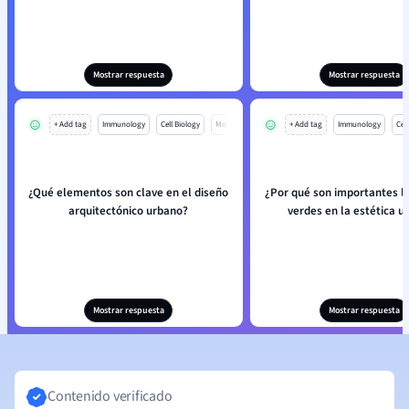
Mostrar respuesta
Mostrar respuesta
+ Add tag
Immunology
Cell Biology
Mo
+ Add tag
Immunology
Cell
¿Qué elementos son clave en el diseño
¿Por qué son importantes l
arquitectónico urbano?
verdes en la estética u
Mostrar respuesta
Mostrar respuesta
Contenido verificado