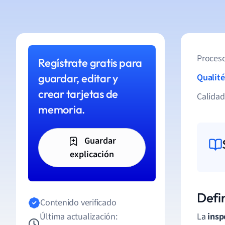
Proceso
Regístrate gratis para
guardar, editar y
Qualité
crear tarjetas de
Calida
memoria.
Guardar
explicación
Defi
Contenido verificado
Última actualización:
La
insp