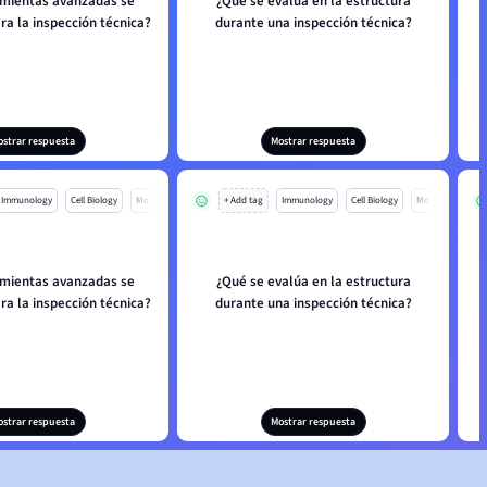
mientas avanzadas se
¿Qué se evalúa en la estructura
¿
a la inspección técnica?
durante una inspección técnica?
ostrar respuesta
Mostrar respuesta
Immunology
Cell Biology
Mo
+ Add tag
Immunology
Cell Biology
Mo
mientas avanzadas se
¿Qué se evalúa en la estructura
¿
a la inspección técnica?
durante una inspección técnica?
ostrar respuesta
Mostrar respuesta