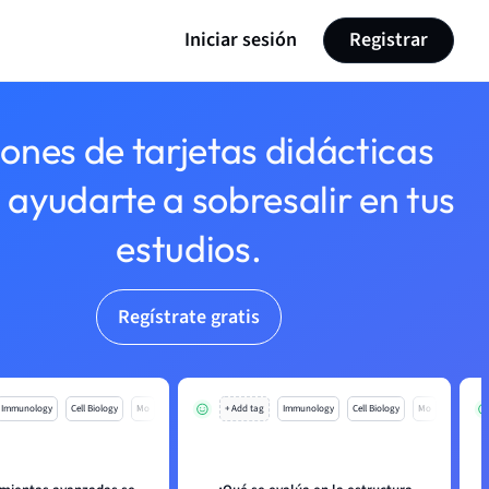
Iniciar sesión
Registrar
lones de tarjetas didácticas
 ayudarte a sobresalir en tus
estudios.
Regístrate gratis
Immunology
Cell Biology
Mo
+ Add tag
Immunology
Cell Biology
Mo