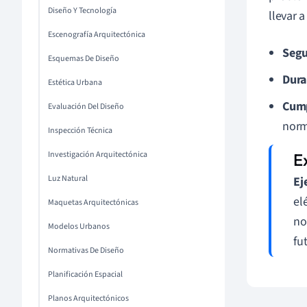
Diseño Y Tecnología
llevar 
Escenografía Arquitectónica
Segu
Esquemas De Diseño
Dura
Estética Urbana
Cump
Evaluación Del Diseño
norm
Inspección Técnica
Investigación Arquitectónica
Luz Natural
Ej
el
Maquetas Arquitectónicas
no
Modelos Urbanos
fu
Normativas De Diseño
Planificación Espacial
Planos Arquitectónicos