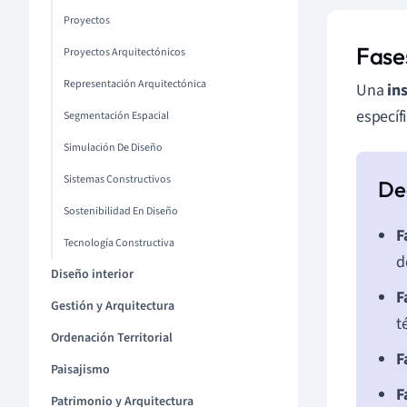
Proyectos
Fase
Proyectos Arquitectónicos
Representación Arquitectónica
Una
in
específ
Segmentación Espacial
Simulación De Diseño
Sistemas Constructivos
Sostenibilidad En Diseño
F
Tecnología Constructiva
d
Diseño interior
F
Gestión y Arquitectura
t
Ordenación Territorial
F
Paisajismo
F
Patrimonio y Arquitectura