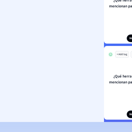
¿Qué herra
mencionan par
M
+ Add tag
¿Qué herra
mencionan par
M