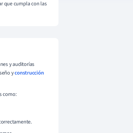
r que cumpla con las
ones y auditorías
iseño y
construcción
os como:
correctamente.