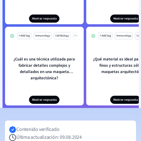
Mostrar respuesta
Mostrar respuesta
+ Add tag
Immunology
Cell Biology
Mo
+ Add tag
Immunology
Cell
¿Cuál es una técnica utilizada para
¿Qué material es ideal par
fabricar detalles complejos y
finos y estructuras sóli
detallados en una maqueta
maquetas arquitectón
arquitectónica?
Mostrar respuesta
Mostrar respuesta
Contenido verificado
Última actualización: 09.08.2024