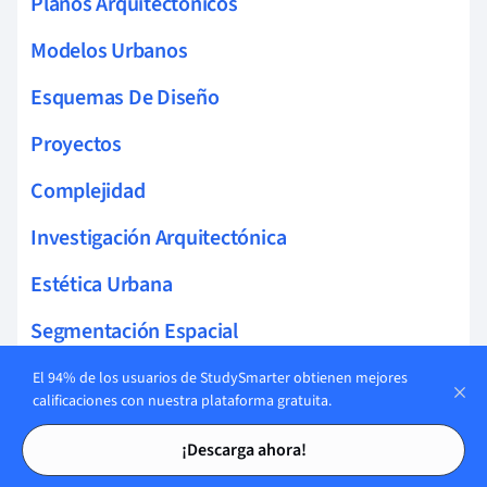
Planos Arquitectónicos
Modelos Urbanos
Esquemas De Diseño
Proyectos
Complejidad
Investigación Arquitectónica
Estética Urbana
Segmentación Espacial
Inspección Técnica
El 94% de los usuarios de StudySmarter obtienen mejores
calificaciones con nuestra plataforma gratuita.
Acondicionamiento Urbano
Tarjetas de estudio
Tarjetas de estudio
¡Descarga ahora!