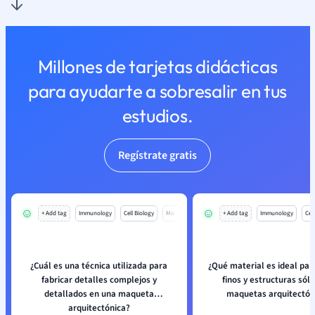
Millones de tarjetas didácticas
para ayudarte a sobresalir en tus
estudios.
Regístrate gratis
+ Add tag
Immunology
Cell Biology
Mo
+ Add tag
Immunology
Cell
¿Cuál es una técnica utilizada para
¿Qué material es ideal par
fabricar detalles complejos y
finos y estructuras sóli
detallados en una maqueta
maquetas arquitectón
arquitectónica?