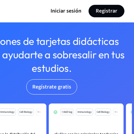
Iniciar sesión
Registrar
lones de tarjetas didácticas
 ayudarte a sobresalir en tus
estudios.
Regístrate gratis
Immunology
Cell Biology
Mo
+ Add tag
Immunology
Cell Biology
Mo