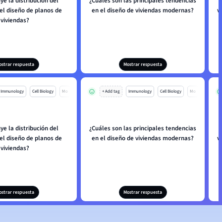
ye la distribución del
¿Cuáles son las principales tendencias
el diseño de planos de
en el diseño de viviendas modernas?
v
viviendas?
ostrar respuesta
Mostrar respuesta
Immunology
Cell Biology
Mo
+ Add tag
Immunology
Cell Biology
Mo
ye la distribución del
¿Cuáles son las principales tendencias
el diseño de planos de
en el diseño de viviendas modernas?
v
viviendas?
ostrar respuesta
Mostrar respuesta