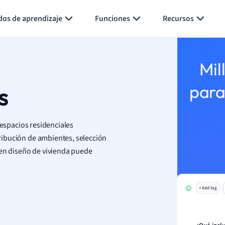
Generar tarjetas de aprendizaje
Resumir página
dos de aprendizaje
Funciones
Recursos
Mil
s
para
espacios residenciales
stribución de ambientes, selección
uen diseño de vivienda puede
+ Add tag