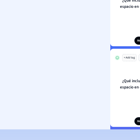
¿Qué inclu
espacio en 
M
+ Add tag
¿Qué inclu
espacio en 
M