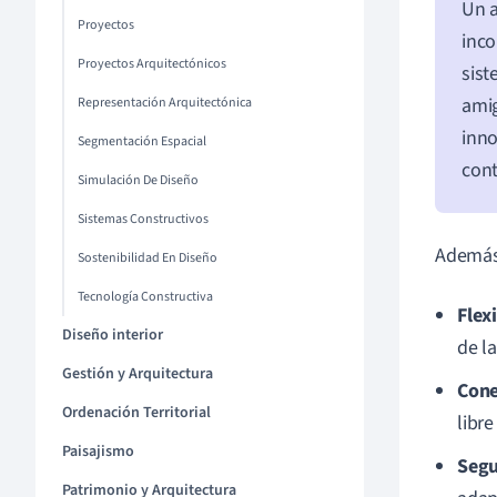
Un a
Proyectos
inco
Proyectos Arquitectónicos
sist
amig
Representación Arquitectónica
inno
Segmentación Espacial
cont
Simulación De Diseño
Sistemas Constructivos
Además,
Sostenibilidad En Diseño
Tecnología Constructiva
Flex
Diseño interior
de la
Gestión y Arquitectura
Cone
Ordenación Territorial
libre
Paisajismo
Segu
Patrimonio y Arquitectura