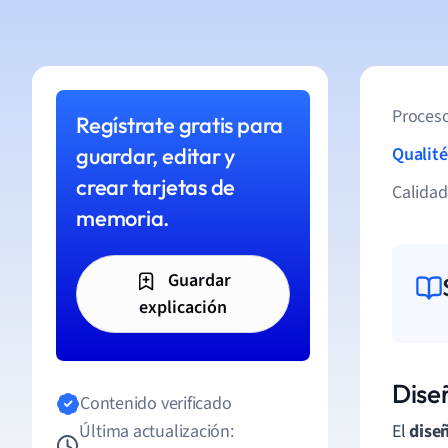
Proceso
Regístrate gratis para
guardar, editar y
Qualité
crear tarjetas de
Calida
memoria.
Guardar
explicación
Dise
Contenido verificado
Última actualización:
El
diseñ