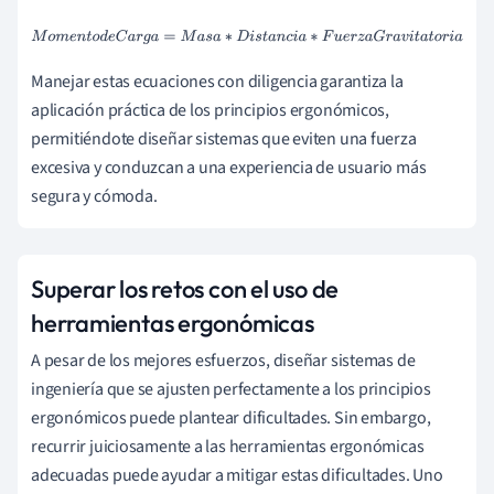
M
o
m
e
n
t
o
d
e
C
a
r
g
a
=
M
a
s
a
∗
D
i
s
t
a
n
c
i
a
∗
F
u
e
r
z
a
G
r
a
v
i
t
a
t
o
r
i
a
Manejar estas ecuaciones con diligencia garantiza la
aplicación práctica de los principios ergonómicos,
permitiéndote diseñar sistemas que eviten una fuerza
excesiva y conduzcan a una experiencia de usuario más
segura y cómoda.
Superar los retos con el uso de
herramientas ergonómicas
A pesar de los mejores esfuerzos, diseñar sistemas de
ingeniería que se ajusten perfectamente a los principios
ergonómicos puede plantear dificultades. Sin embargo,
recurrir juiciosamente a las herramientas ergonómicas
adecuadas puede ayudar a mitigar estas dificultades. Uno