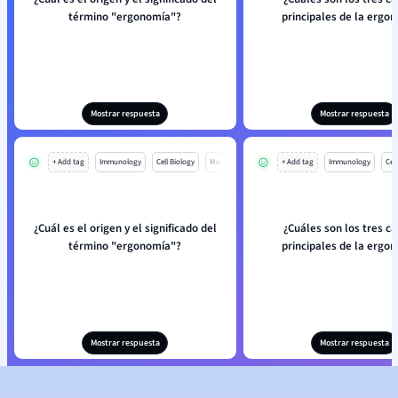
término "ergonomía"?
principales de la ergo
Mostrar respuesta
Mostrar respuesta
+ Add tag
Immunology
Cell Biology
Mo
+ Add tag
Immunology
Cell
¿Cuál es el origen y el significado del
¿Cuáles son los tres 
término "ergonomía"?
principales de la ergo
Mostrar respuesta
Mostrar respuesta