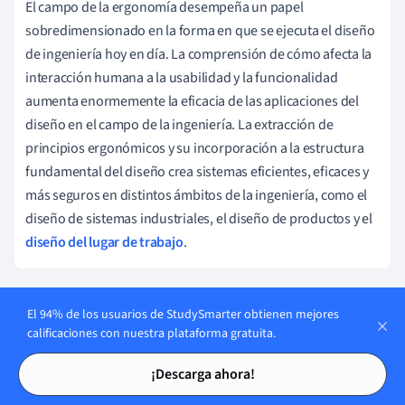
El campo de la ergonomía desempeña un papel
sobredimensionado en la forma en que se ejecuta el diseño
de ingeniería hoy en día. La comprensión de cómo afecta la
interacción humana a la usabilidad y la funcionalidad
aumenta enormemente la eficacia de las aplicaciones del
diseño en el campo de la ingeniería. La extracción de
principios ergonómicos y su incorporación a la estructura
fundamental del diseño crea sistemas eficientes, eficaces y
más seguros en distintos ámbitos de la ingeniería, como el
diseño de sistemas industriales, el diseño de productos y el
diseño del lugar de trabajo
.
Integración de la Ergonomía en el Diseño:
El 94% de los usuarios de StudySmarter obtienen mejores
calificaciones con nuestra plataforma gratuita.
Ejemplos de ingeniería del mundo real
Tarjetas de estudio
Tarjetas de estudio
¡Descarga ahora!
La ergonomía se entreteje de forma natural en la filosofía
del diseño en diversos escenarios de la ingeniería. Los