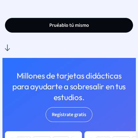
Pruéablo tú mismo
Millones de tarjetas didácticas
para ayudarte a sobresalir en tus
estudios.
Regístrate gratis