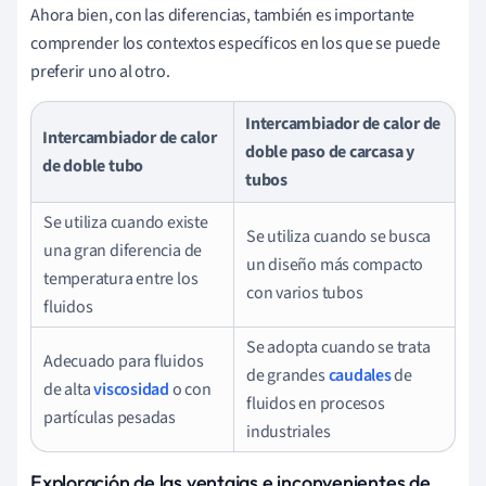
Ahora bien, con las diferencias, también es importante
comprender los contextos específicos en los que se puede
preferir uno al otro.
Intercambiador de calor de
Intercambiador de calor
doble paso de carcasa y
de doble tubo
tubos
Se utiliza cuando existe
Se utiliza cuando se busca
una gran diferencia de
un diseño más compacto
temperatura entre los
con varios tubos
fluidos
Se adopta cuando se trata
Adecuado para fluidos
de grandes
caudales
de
de alta
viscosidad
o con
fluidos en procesos
partículas pesadas
industriales
Exploración de las ventajas e inconvenientes de