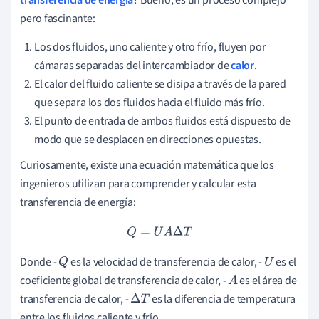
pero fascinante:
Los dos fluidos, uno caliente y otro frío, fluyen por
cámaras separadas del intercambiador de
calor
.
El calor del fluido caliente se disipa a través de la pared
que separa los dos fluidos hacia el fluido más frío.
El punto de entrada de ambos fluidos está dispuesto de
modo que se desplacen en direcciones opuestas.
Curiosamente, existe una ecuación matemática que los
ingenieros utilizan para comprender y calcular esta
transferencia de energía:
Q
=
U
A
Δ
T
Donde -
es la velocidad de transferencia de calor, -
es el
Q
U
coeficiente global de transferencia de calor, -
es el área de
A
transferencia de calor, -
es la diferencia de temperatura
Δ
T
entre los fluidos caliente y frío.