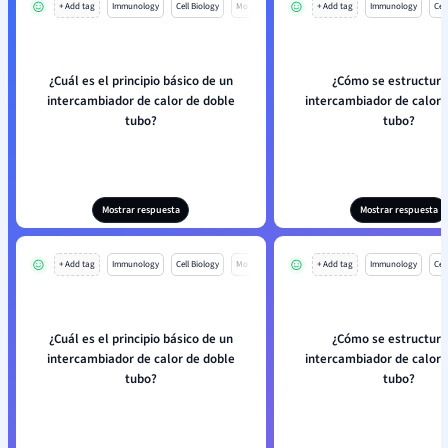
+ Add tag
Immunology
Cell Biology
Mo
+ Add tag
Immunology
Cell
¿Cuál es el principio básico de un
¿Cómo se estructura
intercambiador de calor de doble
intercambiador de calor 
tubo?
tubo?
Mostrar respuesta
Mostrar respuesta
+ Add tag
Immunology
Cell Biology
Mo
+ Add tag
Immunology
Cell
¿Cuál es el principio básico de un
¿Cómo se estructura
intercambiador de calor de doble
intercambiador de calor 
tubo?
tubo?