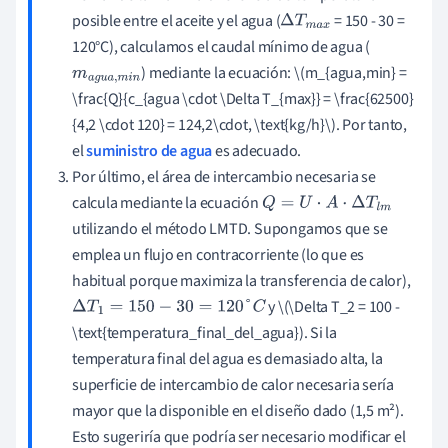
posible entre el aceite y el agua (
= 150 - 30 =
Δ
T
m
a
x
120°C), calculamos el caudal mínimo de agua (
) mediante la ecuación: \(m_{agua,min} =
m
a
g
u
a
,
m
i
\frac{Q}{c_{agua \cdot \Delta T_{max}} = \frac{62500}
n
{4,2 \cdot 120} = 124,2\cdot, \text{kg/h}\). Por tanto,
el
suministro de agua
es adecuado.
Por último, el área de intercambio necesaria se
calcula mediante la ecuación
Q
=
U
⋅
A
⋅
Δ
T
l
m
utilizando el método LMTD. Supongamos que se
emplea un flujo en contracorriente (lo que es
habitual porque maximiza la transferencia de calor),
y \(\Delta T_2 = 100 -
Δ
T
1
=
150
−
30
=
120
°
C
\text{temperatura_final_del_agua}). Si la
temperatura final del agua es demasiado alta, la
superficie de intercambio de calor necesaria sería
mayor que la disponible en el diseño dado (1,5 m²).
Esto sugeriría que podría ser necesario modificar el