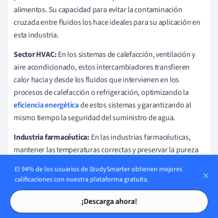
alimentos. Su capacidad para evitar la contaminación
cruzada entre fluidos los hace ideales para su aplicación en
esta industria.
Sector HVAC:
En los sistemas de calefacción, ventilación y
aire acondicionado, estos intercambiadores transfieren
calor hacia y desde los fluidos que intervienen en los
procesos de calefacción o refrigeración, optimizando la
eficiencia energética
de estos sistemas y garantizando al
mismo tiempo la seguridad del suministro de agua.
Industria farmacéutica:
En las industrias farmacéuticas,
mantener las temperaturas correctas y preservar la pureza
de los productos es fundamental. Los Intercambiadores de
El 94% de los usuarios de StudySmarter obtienen mejores
Calor de Doble Tubo se emplean para controlar la
calificaciones con nuestra plataforma gratuita.
temperatura de diversos procesos de fabricación y
Tarjetas de estudio
Tarjetas de estudio
mantener aisladas las sustancias nocivas.
¡Descarga ahora!