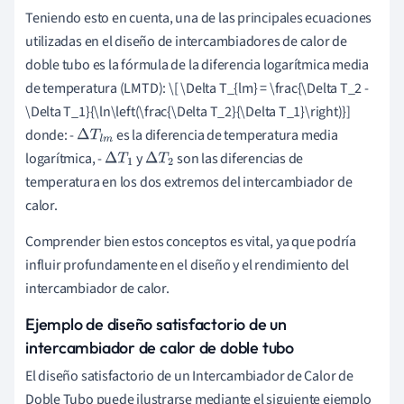
Teniendo esto en cuenta, una de las principales ecuaciones
utilizadas en el diseño de intercambiadores de calor de
doble tubo es la fórmula de la diferencia logarítmica media
de temperatura (LMTD): \[ \Delta T_{lm} = \frac{\Delta T_2 -
\Delta T_1}{\ln\left(\frac{\Delta T_2}{\Delta T_1}\right)}]
donde: -
es la diferencia de temperatura media
Δ
T
l
m
logarítmica, -
y
son las diferencias de
Δ
T
1
Δ
T
2
temperatura en los dos extremos del intercambiador de
calor.
Comprender bien estos conceptos es vital, ya que podría
influir profundamente en el diseño y el rendimiento del
intercambiador de calor.
Ejemplo de diseño satisfactorio de un
intercambiador de calor de doble tubo
El diseño satisfactorio de un Intercambiador de Calor de
Doble Tubo puede ilustrarse mediante el siguiente ejemplo