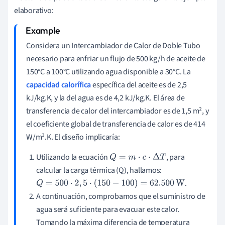
elaborativo:
Considera un Intercambiador de Calor de Doble Tubo
necesario para enfriar un flujo de 500 kg/h de aceite de
150°C a 100°C utilizando agua disponible a 30°C. La
capacidad calorífica
específica del aceite es de 2,5
kJ/kg.K, y la del agua es de 4,2 kJ/kg.K. El área de
transferencia de calor del intercambiador es de 1,5 m², y
el coeficiente global de transferencia de calor es de 414
W/m³.K. El diseño implicaría:
Utilizando la ecuación
, para
Q
=
m
⋅
c
⋅
Δ
T
calcular la carga térmica (Q), hallamos:
.
Q
=
500
⋅
2
,
5
⋅
(
150
−
100
)
=
62.500
W
A continuación, comprobamos que el suministro de
agua será suficiente para evacuar este calor.
Tomando la máxima diferencia de temperatura