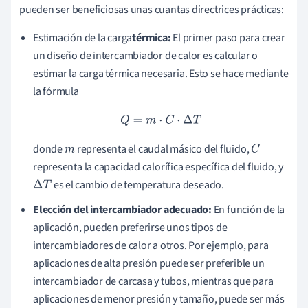
pueden ser beneficiosas unas cuantas directrices prácticas:
Estimación de la carga
térmica:
El primer paso para crear
un diseño de intercambiador de calor es calcular o
estimar la carga térmica necesaria. Esto se hace mediante
la fórmula
Q
=
m
⋅
C
⋅
Δ
T
donde
representa el caudal másico del fluido,
m
C
representa la capacidad calorífica específica del fluido, y
es el cambio de temperatura deseado.
Δ
T
Elección del intercambiador adecuado:
En función de la
aplicación, pueden preferirse unos tipos de
intercambiadores de calor a otros. Por ejemplo, para
aplicaciones de alta presión puede ser preferible un
intercambiador de carcasa y tubos, mientras que para
aplicaciones de menor presión y tamaño, puede ser más