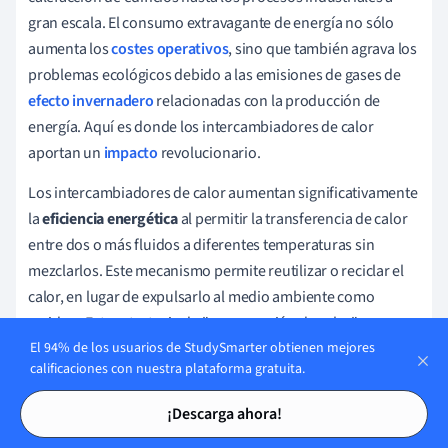
gran escala. El consumo extravagante de energía no sólo
aumenta los
costes operativos
, sino que también agrava los
problemas ecológicos debido a las emisiones de gases de
efecto invernadero
relacionadas con la producción de
energía. Aquí es donde los intercambiadores de calor
aportan un
impacto
revolucionario.
Los intercambiadores de calor aumentan significativamente
la
eficiencia energética
al permitir la transferencia de calor
entre dos o más fluidos a diferentes temperaturas sin
mezclarlos. Este mecanismo permite reutilizar o reciclar el
calor, en lugar de expulsarlo al medio ambiente como
residuo. Esta estrategia de "recuperación de calor", en
contraposición a la "expulsión de calor", permite reducir a
El 94% de los usuarios de StudySmarter obtienen mejores
calificaciones con nuestra plataforma gratuita.
pasos agigantados el consumo de energía y las emisiones
Tarjetas de estudio
Tarjetas de estudio
de carbono.
¡Descarga ahora!
Por ejemplo, en una
central térmica de vapor
, la caldera