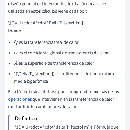
diseño general del intercambiador. La fórmula clave
utilizada en estos cálculos viene dada por:
\[Q = U \cdot A \cdot \Delta T_{\text{lm}}]
Donde
es la transferencia total de calor
Q
es el coeficiente global de transferencia de calor
U
es la superficie de transferencia de calor
A
\(\Delta T_{\text{lm}}) es la diferencia de temperatura
media logarítmica
Esta fórmula sirve de base para comprender muchas de las
operaciones
que intervienen en la transferencia de calor
mediante intercambiadores de calor.
\(Q = U \cdot A \cdot \delta T_{texto{lm}}): Fórmula que