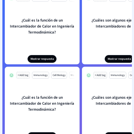
¿Cuál es la función de un
¿Cuáles son algunos eje
Intercambiador de Calor en Ingeniería
Intercambiadores de C
Termodinámica?
Mostrar respuesta
Mostrar respuesta
+ Add tag
Immunology
Cell Biology
Mo
+ Add tag
Immunology
Cell
¿Cuál es la función de un
¿Cuáles son algunos eje
Intercambiador de Calor en Ingeniería
Intercambiadores de C
Termodinámica?