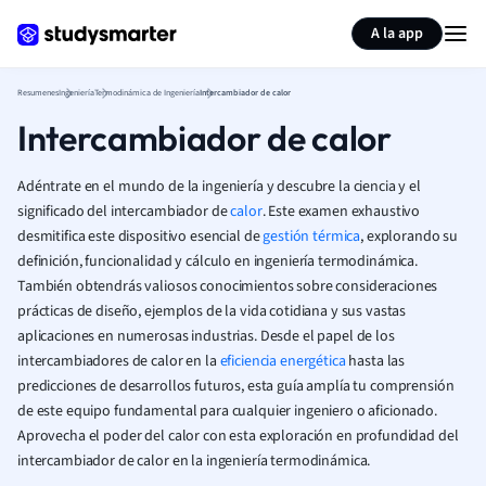
Generar tarjetas de aprendizaje
Resumir página
A la app
Resumenes
Ingeniería
Termodinámica de Ingeniería
Intercambiador de calor
Intercambiador de calor
Adéntrate en el mundo de la ingeniería y descubre la ciencia y el
significado del intercambiador de
calor
. Este examen exhaustivo
desmitifica este dispositivo esencial de
gestión térmica
, explorando su
definición, funcionalidad y cálculo en ingeniería termodinámica.
También obtendrás valiosos conocimientos sobre consideraciones
prácticas de diseño, ejemplos de la vida cotidiana y sus vastas
aplicaciones en numerosas industrias. Desde el papel de los
intercambiadores de calor en la
eficiencia energética
hasta las
predicciones de desarrollos futuros, esta guía amplía tu comprensión
de este equipo fundamental para cualquier ingeniero o aficionado.
Aprovecha el poder del calor con esta exploración en profundidad del
intercambiador de calor en la ingeniería termodinámica.