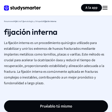
Generar tarjetas de aprendizaje
Resumir página
A la app
Resumenes
Medicina
Traumatología y Ortopedia
fijación interna
fijación interna
La fijación interna es un procedimiento quirúrgico utilizado para
estabilizar y unir los extremos de huesos fracturados mediante
implantes metálicos como tornillos, placas o varillas. Este método es
crucial para acelerar la cicatrización ósea y reducir el tiempo de
recuperación, proporcionando estabilidad y alineación adecuada a la
fractura. La fijación interna es comúnmente aplicada en fracturas
complejas o inestables, contribuyendo a un mejor pronóstico y
funcionalidad a largo plazo.
Pruéablo tú mismo