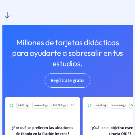
Millones de tarjetas didácticas
para ayudarte a sobresalir en tus
estudios.
Regístrate gratis
+ Add tag
Immunology
Cell Biology
Mo
+ Add tag
Immunology
Cell
¿Por qué se prefieren las aleaciones
¿Cuál es el objetivo esenc
de titanio en la fijación interna?
cirugía ORIF?