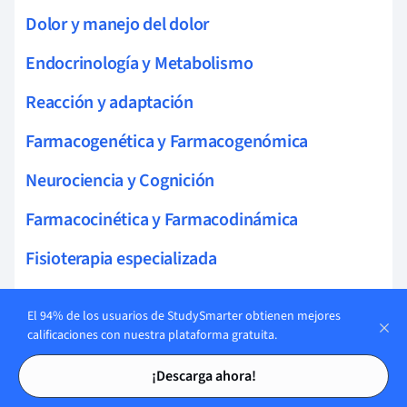
Dolor y manejo del dolor
Endocrinología y Metabolismo
Reacción y adaptación
Farmacogenética y Farmacogenómica
Neurociencia y Cognición
Farmacocinética y Farmacodinámica
Fisioterapia especializada
Microbiología y Enfermedades Infecciosas
El 94% de los usuarios de StudySmarter obtienen mejores
Patologías
calificaciones con nuestra plataforma gratuita.
Tarjetas de estudio
Tarjetas de estudio
Química Farmacéutica
¡Descarga ahora!