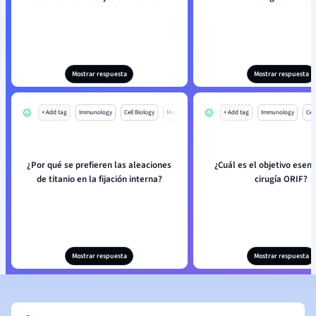
Mostrar respuesta
Mostrar respuesta
+ Add tag
Immunology
Cell Biology
Mo
+ Add tag
Immunology
Cell
¿Por qué se prefieren las aleaciones
¿Cuál es el objetivo esenc
de titanio en la fijación interna?
cirugía ORIF?
Mostrar respuesta
Mostrar respuesta