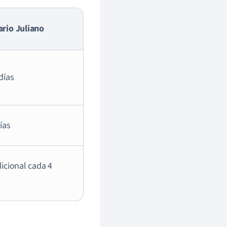
ario Juliano
días
ías
dicional cada 4