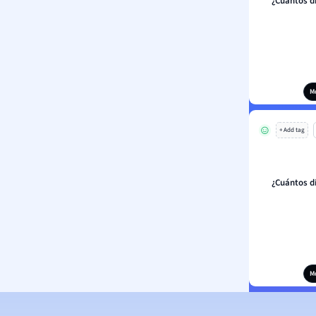
¿Cuántos dí
M
+ Add tag
¿Cuántos dí
M