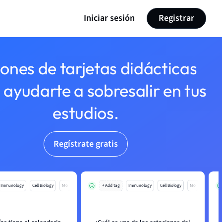
Iniciar sesión
Registrar
lones de tarjetas didácticas
 ayudarte a sobresalir en tus
estudios.
Regístrate gratis
Immunology
Cell Biology
Mo
+ Add tag
Immunology
Cell Biology
Mo