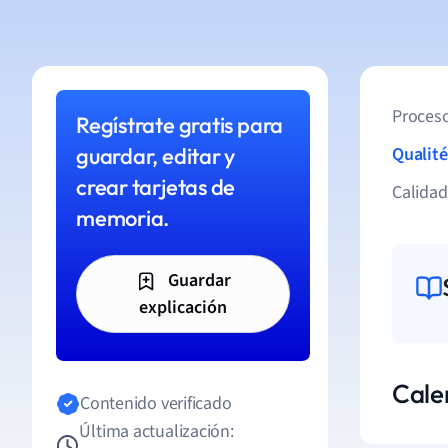
Proceso
Regístrate gratis para
guardar, editar y
Qualité
crear tarjetas de
Calida
memoria.
Guardar
explicación
Cale
Contenido verificado
Última actualización: