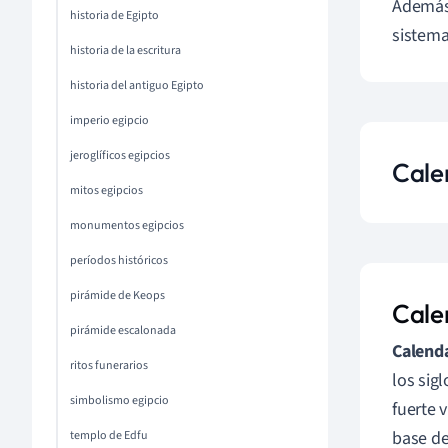
Además
historia de Egipto
sistema
historia de la escritura
historia del antiguo Egipto
imperio egipcio
jeroglíficos egipcios
Cale
mitos egipcios
monumentos egipcios
períodos históricos
pirámide de Keops
Calen
pirámide escalonada
Calenda
ritos funerarios
los sig
simbolismo egipcio
fuerte 
base de
templo de Edfu