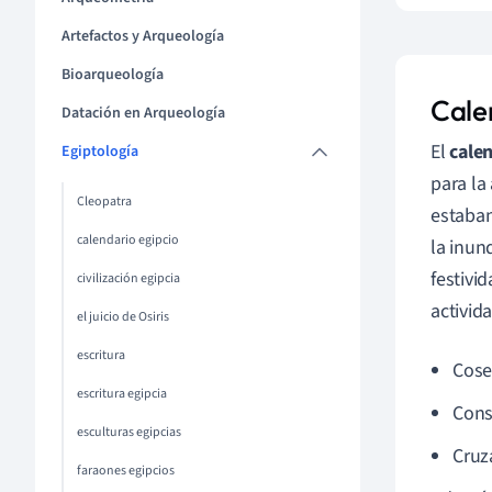
Artefactos y Arqueología
Bioarqueología
Calen
Datación en Arqueología
El
calen
Egiptología
para la 
Cleopatra
estaban
calendario egipcio
la inun
festivi
civilización egipcia
activid
el juicio de Osiris
escritura
Cosec
escritura egipcia
Cons
esculturas egipcias
Cruz
faraones egipcios