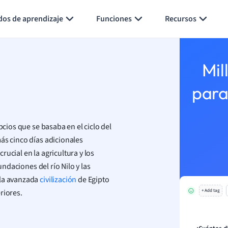
Generar tarjetas de aprendizaje
Resumir página
dos de aprendizaje
Funciones
Recursos
Mil
para
pcios que se basaba en el ciclo del
ás cinco días adicionales
ucial en la agricultura y los
undaciones del río Nilo y las
 la avanzada
civilización
de Egipto
riores.
+ Add tag