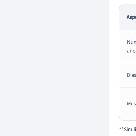
Asp
Núm
año
Día
Mes
**Simil