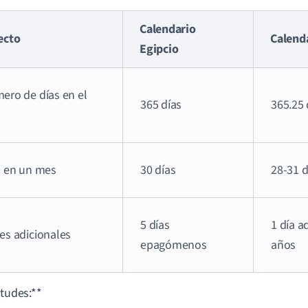
Calendario
ecto
Calend
Egipcio
ero de días en el
365 días
365.25 
s en un mes
30 días
28-31 d
5 días
1 día a
es adicionales
epagómenos
años
itudes:**