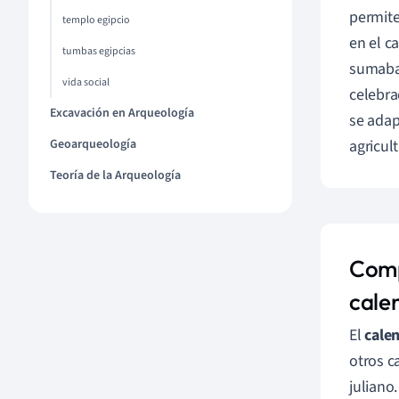
permite
templo egipcio
en el c
tumbas egipcias
sumaban
vida social
celebra
Excavación en Arqueología
se adap
Geoarqueología
agricul
Teoría de la Arqueología
Comp
cale
El
cale
otros c
juliano