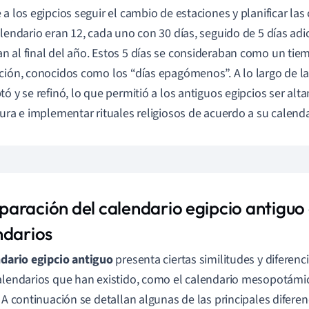
 a los egipcios seguir el cambio de estaciones y planificar la
alendario eran 12, cada uno con 30 días, seguido de 5 días adi
 al final del año. Estos 5 días se consideraban como un tiem
ción, conocidos como los “días epagómenos”. A lo largo de la 
tó y se refinó, lo que permitió a los antiguos egipcios ser alt
tura e implementar rituales religiosos de acuerdo a su calenda
aración del calendario egipcio antiguo 
ndarios
ndario egipcio antiguo
presenta ciertas similitudes y difere
alendarios que han existido, como el calendario mesopotámic
. A continuación se detallan algunas de las principales diferenc