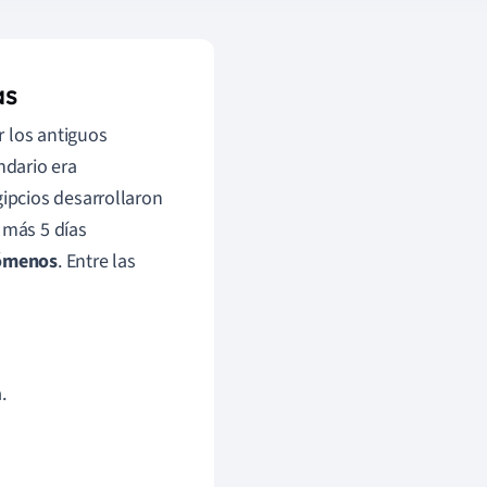
as
r los antiguos
endario era
egipcios desarrollaron
 más 5 días
gómenos
. Entre las
.