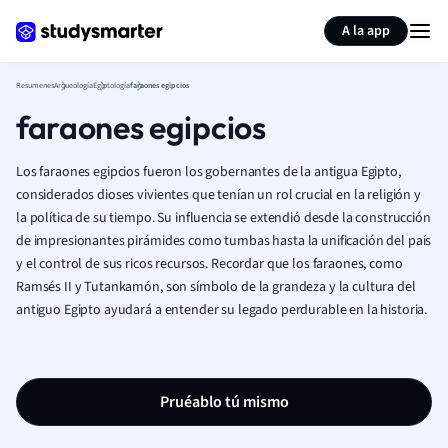
Generar tarjetas de aprendizaje
Resumir página
A la app
Resumenes
Arqueología
Egiptología
faraones egipcios
faraones egipcios
Los faraones egipcios fueron los gobernantes de la antigua Egipto,
considerados dioses vivientes que tenían un rol crucial en la religión y
la política de su tiempo. Su influencia se extendió desde la construcción
de impresionantes pirámides como tumbas hasta la unificación del país
y el control de sus ricos recursos. Recordar que los faraones, como
Ramsés II y Tutankamón, son símbolo de la grandeza y la cultura del
antiguo Egipto ayudará a entender su legado perdurable en la historia.
Pruéablo tú mismo