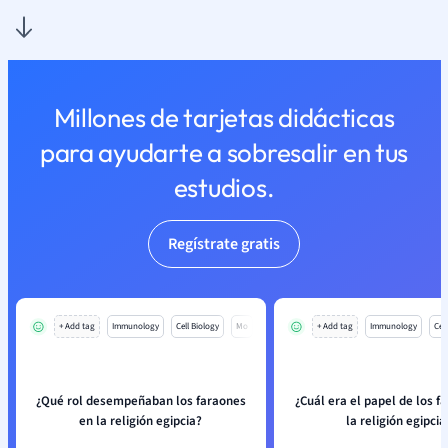
Millones de tarjetas didácticas
para ayudarte a sobresalir en tus
estudios.
Regístrate gratis
+ Add tag
Immunology
Cell Biology
Mo
+ Add tag
Immunology
Cell
¿Qué rol desempeñaban los faraones
¿Cuál era el papel de los f
en la religión egipcia?
la religión egipcia