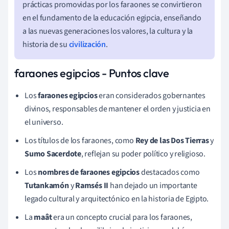
prácticas promovidas por los faraones se convirtieron
en el fundamento de la educación egipcia, enseñando
a las nuevas generaciones los valores, la cultura y la
historia de su
civilización
.
faraones egipcios - Puntos clave
Los
faraones egipcios
eran considerados gobernantes
divinos, responsables de mantener el orden y justicia en
el universo.
Los títulos de los faraones, como
Rey de las Dos Tierras
y
Sumo Sacerdote
, reflejan su poder político y religioso.
Los
nombres de faraones egipcios
destacados como
Tutankamón
y
Ramsés II
han dejado un importante
legado cultural y arquitectónico en la historia de Egipto.
La
maât
era un concepto crucial para los faraones,