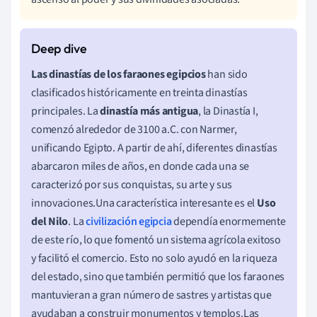
Las dinastías de los faraones egipcios
han sido
clasificados históricamente en treinta dinastías
principales. La
dinastía más antigua
, la Dinastía I,
comenzó alrededor de 3100 a.C. con Narmer,
unificando Egipto. A partir de ahí, diferentes dinastías
abarcaron miles de años, en donde cada una se
caracterizó por sus conquistas, su arte y sus
innovaciones.Una característica interesante es el
Uso
del Nilo
. La
civilización egipcia
dependía enormemente
de este río, lo que fomentó un sistema agrícola exitoso
y facilitó el comercio. Esto no solo ayudó en la riqueza
del estado, sino que también permitió que los faraones
mantuvieran a gran número de sastres y artistas que
ayudaban a construir monumentos y templos.Las