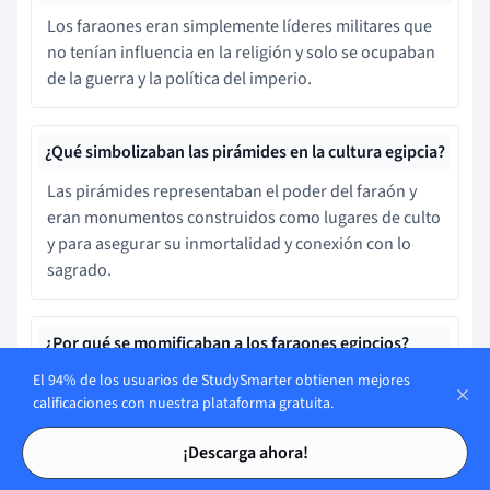
Los faraones eran simplemente líderes militares que
no tenían influencia en la religión y solo se ocupaban
de la guerra y la política del imperio.
¿Qué simbolizaban las pirámides en la cultura egipcia?
Las pirámides representaban el poder del faraón y
eran monumentos construidos como lugares de culto
y para asegurar su inmortalidad y conexión con lo
sagrado.
¿Por qué se momificaban a los faraones egipcios?
El 94% de los usuarios de StudySmarter obtienen mejores
Los faraones eran enterrados sin momificación ya
calificaciones con nuestra plataforma gratuita.
que creían que el alma se trasladaba rápidamente a
Tarjetas de estudio
Tarjetas de estudio
otro cuerpo, no siendo necesario conservar el
¡Descarga ahora!
original.