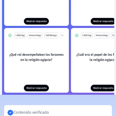
Mostrar respuesta
Mostrar respuesta
+ Add tag
Immunology
Cell Biology
Mo
+ Add tag
Immunology
Cell
¿Qué rol desempeñaban los faraones
¿Cuál era el papel de los f
en la religión egipcia?
la religión egipcia
Mostrar respuesta
Mostrar respuesta
Contenido verificado