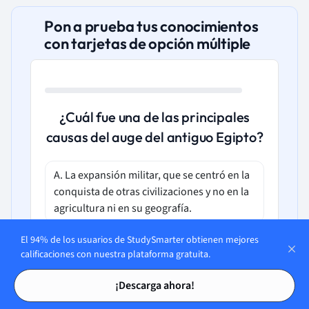
Pon a prueba tus conocimientos
con tarjetas de opción múltiple
¿Cuál fue una de las principales
causas del auge del antiguo Egipto?
A. La expansión militar, que se centró en la
conquista de otras civilizaciones y no en la
agricultura ni en su geografía.
El 94% de los usuarios de StudySmarter obtienen mejores
B. La construcción de grandes
calificaciones con nuestra plataforma gratuita.
monumentos, que si bien fue monumental,
Tarjetas de estudio
Tarjetas de estudio
no fue un factor determinante en el
¡Descarga ahora!
desarrollo social o económico.