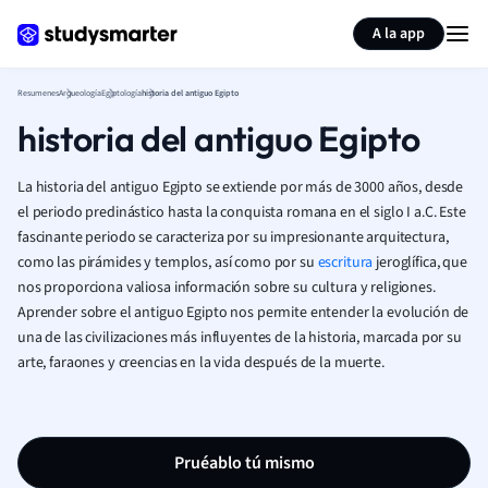
Generar tarjetas de aprendizaje
Resumir página
A la app
Resumenes
Arqueología
Egiptología
historia del antiguo Egipto
historia del antiguo Egipto
La historia del antiguo Egipto se extiende por más de 3000 años, desde
el periodo predinástico hasta la conquista romana en el siglo I a.C. Este
fascinante periodo se caracteriza por su impresionante arquitectura,
como las pirámides y templos, así como por su
escritura
jeroglífica, que
nos proporciona valiosa información sobre su cultura y religiones.
Aprender sobre el antiguo Egipto nos permite entender la evolución de
una de las civilizaciones más influyentes de la historia, marcada por su
arte, faraones y creencias en la vida después de la muerte.
Pruéablo tú mismo