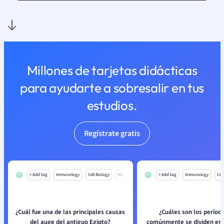
Millones de tarjetas didácticas
para ayudarte a sobresalir en tus
estudios.
Regístrate gratis
+ Add tag
Immunology
Cell Biology
Mo
+ Add tag
Immunology
Cell
¿Cuál fue una de las principales causas
¿Cuáles son los períod
del auge del antiguo Egipto?
comúnmente se dividen en l