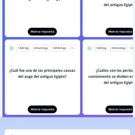
del antiguo Egipto
Mostrar respuesta
Mostrar respuesta
+ Add tag
Immunology
Cell Biology
Mo
+ Add tag
Immunology
Cell
¿Cuál fue una de las principales causas
¿Cuáles son los períod
del auge del antiguo Egipto?
comúnmente se dividen en l
del antiguo Egipto
Mostrar respuesta
Mostrar respuesta