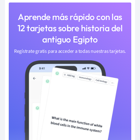
Aprende más rápido con las
12 tarjetas sobre historia del
antiguo Egipto
Regístrate gratis para acceder a todas nuestras tarjetas.