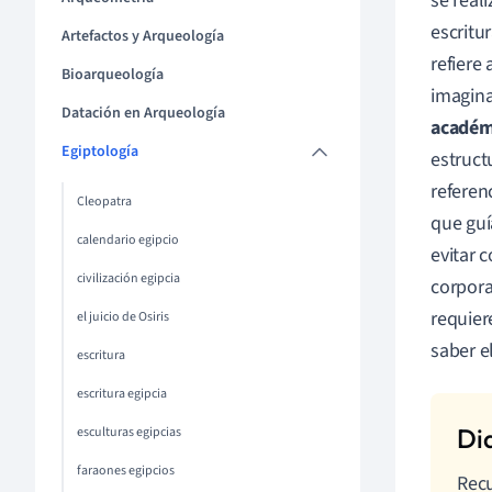
se real
escritur
Artefactos y Arqueología
refiere 
Bioarqueología
imagina
Datación en Arqueología
académ
Egiptología
estruct
referen
Cleopatra
que guí
calendario egipcio
evitar 
civilización egipcia
corpora
requier
el juicio de Osiris
saber e
escritura
escritura egipcia
esculturas egipcias
faraones egipcios
Recu