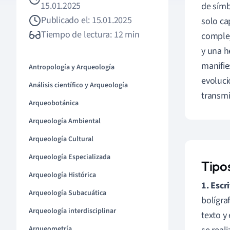
15.01.2025
de símb
Publicado el: 15.01.2025
solo ca
Tiempo de lectura: 12 min
complej
y una h
manifie
Antropología y Arqueología
evoluci
Análisis científico y Arqueología
transmi
Arqueobotánica
Arqueología Ambiental
Arqueología Cultural
Arqueología Especializada
Tipos
Arqueología Histórica
1. Escr
Arqueología Subacuática
bolígra
Arqueología interdisciplinar
texto y
Arqueometría