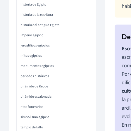
historia de Egipto
habi
historia de la escritura
historia del antiguo Egipto
imperio egipcio
jeroglíficos egipcios
Escr
mitos egipcios
escr
comp
monumentos egipcios
Por 
períodos históricos
difí
pirámide de Keops
cult
pirámide escalonada
la p
ritos funerarios
arci
evol
simbolismo egipcio
En m
templo de Edfu