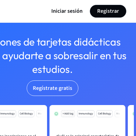
Iniciar sesión
Registrar
lones de tarjetas didácticas
 ayudarte a sobresalir en tus
estudios.
Regístrate gratis
Immunology
Cell Biology
Mo
+ Add tag
Immunology
Cell Biology
Mo