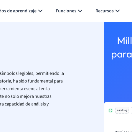
Generar tarjetas de aprendizaje
Resumir página
dos de aprendizaje
Funciones
Recursos
Mil
para
 símbolos legibles, permitiendo la
historia, ha sido fundamental para
 herramienta esencial en la
te no solo mejora nuestras
a capacidad de análisis y
+ Add tag