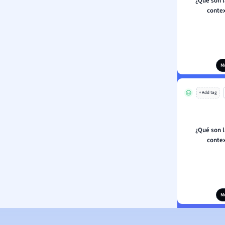
¿Qué son l
conte
M
+ Add tag
¿Qué son l
conte
M