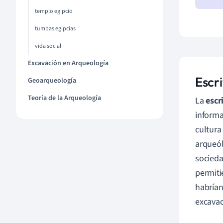
templo egipcio
tumbas egipcias
vida social
Excavación en Arqueología
Escri
Geoarqueología
Teoría de la Arqueología
La
escr
informa
cultura
arqueól
socieda
permiti
habrían
excavac