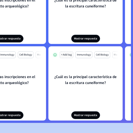
as inscripciones en el
¿Cuál es la principal característica de
¿
xto arqueológico?
la escritura cuneiforme?
ostrar respuesta
Mostrar respuesta
Immunology
Cell Biology
Mo
+ Add tag
Immunology
Cell Biology
Mo
as inscripciones en el
¿Cuál es la principal característica de
¿
xto arqueológico?
la escritura cuneiforme?
ostrar respuesta
Mostrar respuesta