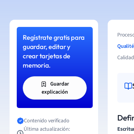
Proceso
Regístrate gratis para
guardar, editar y
Qualité
crear tarjetas de
Calida
memoria.
Guardar
explicación
Defin
Contenido verificado
Última actualización:
Escritu