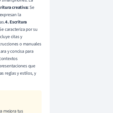
 o smartphones. La
ritura creativa:
Se
e expresan la
as.
4. Escritura
 Se caracteriza por su
cluye citas y
strucciones o manuales
lara y concisa para
contextos
 presentaciones que
s reglas y estilos, y
ra mejora tus