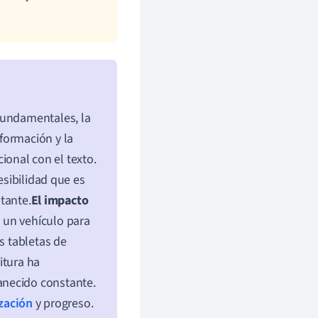
undamentales, la
formación y la
onal con el texto.
esibilidad que es
stante.
El impacto
do un vehículo para
s tabletas de
ritura ha
anecido constante.
ización
y progreso.