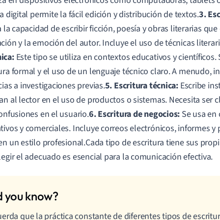
iza en dispositivos electrónicos como computadoras, tablets
a digital permite la fácil edición y distribución de textos.
3. Esc
a la capacidad de escribir ficción, poesía y obras literarias qu
ción y la emoción del autor. Incluye el uso de técnicas literari
ica:
Este tipo se utiliza en contextos educativos y científicos.
ura formal y el uso de un lenguaje técnico claro. A menudo, in
cias a investigaciones previas.
5. Escritura técnica:
Escribe in
an al lector en el uso de productos o sistemas. Necesita ser c
confusiones en el usuario.
6. Escritura de negocios:
Se usa en 
tivos y comerciales. Incluye correos electrónicos, informes y
en un estilo profesional.Cada tipo de escritura tiene sus propia
legir el adecuado es esencial para la comunicación efectiva.
erda que la práctica constante de diferentes tipos de escritu