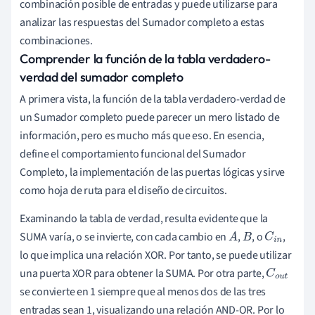
combinación posible de entradas y puede utilizarse para
analizar las respuestas del Sumador completo a estas
combinaciones.
Comprender la función de la tabla verdadero-
verdad del sumador completo
A primera vista, la función de la tabla verdadero-verdad de
un Sumador completo puede parecer un mero listado de
información, pero es mucho más que eso. En esencia,
define el comportamiento funcional del Sumador
Completo, la implementación de las puertas lógicas y sirve
como hoja de ruta para el diseño de circuitos.
Examinando la tabla de verdad, resulta evidente que la
SUMA varía, o se invierte, con cada cambio en
,
, o
,
A
B
C
i
n
lo que implica una relación XOR. Por tanto, se puede utilizar
una puerta XOR para obtener la SUMA. Por otra parte,
C
o
u
t
se convierte en 1 siempre que al menos dos de las tres
entradas sean 1, visualizando una relación AND-OR. Por lo