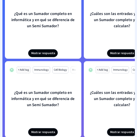
¿Qué es un Sumador completo en
¿Cuáles son las entradas y 
informática y en qué se diferencia de
un Sumador completo y 
un Semi Sumador?
calculan?
Mostrar respuesta
Mostrar respuesta
+ Add tag
Immunology
Cell Biology
Mo
+ Add tag
Immunology
Cell
¿Qué es un Sumador completo en
¿Cuáles son las entradas y 
informática y en qué se diferencia de
un Sumador completo y 
un Semi Sumador?
calculan?
Mostrar respuesta
Mostrar respuesta