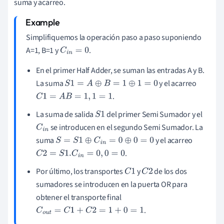
suma y acarreo.
Simplifiquemos la operación paso a paso suponiendo
A=1, B=1 y
.
C
i
n
=
0
En el primer Half Adder, se suman las entradas A y B.
La suma
y el acarreo
S
1
=
A
⊕
B
=
1
⊕
1
=
0
.
C
1
=
A
B
=
1
,
1
=
1
La suma de salida
del primer Semi Sumador y el
S
1
se introducen en el segundo Semi Sumador. La
C
i
n
suma
y el acarreo
S
=
S
1
⊕
C
i
n
=
0
⊕
0
=
0
.
C
2
=
S
1.
C
i
n
=
0
,
0
=
0
Por último, los transportes
y
de los dos
C
1
C
2
sumadores se introducen en la puerta OR para
obtener el transporte final
.
C
o
u
t
=
C
1
+
C
2
=
1
+
0
=
1