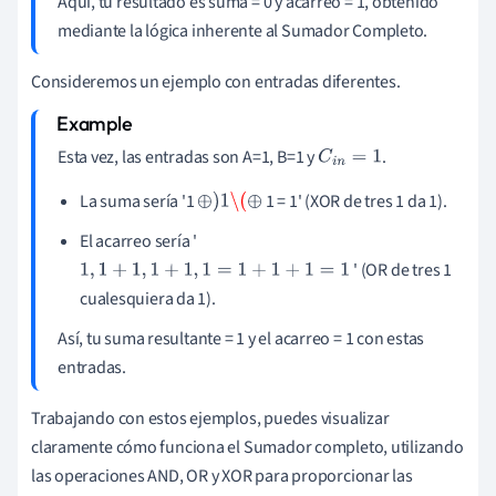
Aquí, tu resultado es suma = 0 y acarreo = 1, obtenido
mediante la lógica inherente al Sumador Completo.
Consideremos un ejemplo con entradas diferentes.
Esta vez, las entradas son A=1, B=1 y
.
C
i
n
=
1
La suma sería '1
1 = 1' (XOR de tres 1 da 1).
⊕
)
1
\(
⊕
El acarreo sería '
' (OR de tres 1
1
,
1
+
1
,
1
+
1
,
1
=
1
+
1
+
1
=
1
cualesquiera da 1).
Así, tu suma resultante = 1 y el acarreo = 1 con estas
entradas.
Trabajando con estos ejemplos, puedes visualizar
claramente cómo funciona el Sumador completo, utilizando
las operaciones AND, OR y XOR para proporcionar las