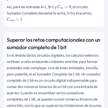
Así, para las entradas A=1, B=1 y
, el circuito
C
i
n
=
0
Sumador Completo devuelve la suma, S=0 y el acarreo,
.
C
o
u
t
=
1
Superar los retos computacionales con un
sumador completo de 1 bit
En el ámbito de los circuitos digitales, los cálculos extensos
se llevan a cabo enlazando unidades sencillas para formar
entidades más complejas. Una de estas entidades, sencilla
pero potente, es el Sumador Completo de 1 bit. Un sumador
completo de 1 bit es un circuito digital indispensable para
sumar dos números binarios de un bit con una entrada de
acarreo. Cuando se ensamblan varios sumadores
completos de 1 bit, se pueden sumar números binarios de
varios bits, con lo que se superan las limitaciones de la suma