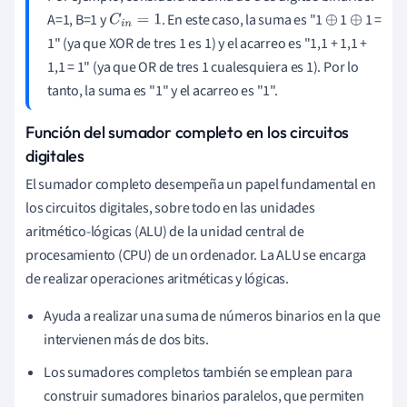
A=1, B=1 y
. En este caso, la suma es "1
1
1 =
C
i
n
=
1
⊕
⊕
1" (ya que XOR de tres 1 es 1) y el acarreo es "1,1 + 1,1 +
1,1 = 1" (ya que OR de tres 1 cualesquiera es 1). Por lo
tanto, la suma es "1" y el acarreo es "1".
Función del sumador completo en los circuitos
digitales
El sumador completo desempeña un papel fundamental en
los circuitos digitales, sobre todo en las unidades
aritmético-lógicas (ALU) de la unidad central de
procesamiento (CPU) de un ordenador. La ALU se encarga
de realizar operaciones aritméticas y lógicas.
Ayuda a realizar una suma de números binarios en la que
intervienen más de dos bits.
Los sumadores completos también se emplean para
construir sumadores binarios paralelos, que permiten