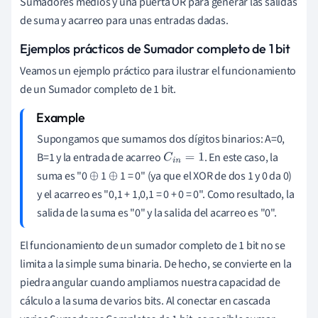
Sumadores medios y una puerta OR para generar las salidas
de suma y acarreo para unas entradas dadas.
Ejemplos prácticos de Sumador completo de 1 bit
Veamos un ejemplo práctico para ilustrar el funcionamiento
de un Sumador completo de 1 bit.
Supongamos que sumamos dos dígitos binarios: A=0,
B=1 y la entrada de acarreo
. En este caso, la
C
i
n
=
1
suma es "0
1
1 = 0" (ya que el XOR de dos 1 y 0 da 0)
⊕
⊕
y el acarreo es "0,1 + 1,0,1 = 0 + 0 = 0". Como resultado, la
salida de la suma es "0" y la salida del acarreo es "0".
El funcionamiento de un sumador completo de 1 bit no se
limita a la simple suma binaria. De hecho, se convierte en la
piedra angular cuando ampliamos nuestra capacidad de
cálculo a la suma de varios bits. Al conectar en cascada