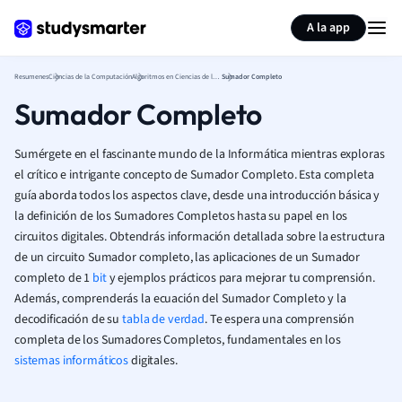
Generar tarjetas de aprendizaje
Resumir página
A la app
Resumenes
Ciencias de la Computación
Algoritmos en Ciencias de la Computación
Sumador Completo
Sumador Completo
Sumérgete en el fascinante mundo de la Informática mientras exploras
el crítico e intrigante concepto de Sumador Completo. Esta completa
guía aborda todos los aspectos clave, desde una introducción básica y
la definición de los Sumadores Completos hasta su papel en los
circuitos digitales. Obtendrás información detallada sobre la estructura
de un circuito Sumador completo, las aplicaciones de un Sumador
completo de 1
bit
y ejemplos prácticos para mejorar tu comprensión.
Además, comprenderás la ecuación del Sumador Completo y la
decodificación de su
tabla de verdad
. Te espera una comprensión
completa de los Sumadores Completos, fundamentales en los
sistemas informáticos
digitales.