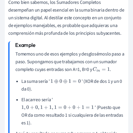
Como bien sabemos, los Sumadores Completos
desempeñan un papel esencial en la suma binaria dentro de
un sistema digital. Al destilar este concepto en un conjunto
de ejemplos manejables, es probable que adquieras una
comprensión más profunda de los principios subyacentes.
Tomemos uno de esos ejemplos y desglosémoslo paso a
paso. Supongamos que trabajamos con un sumador
completo cuyas entradas son A=1, B=0 y
.
C
i
n
=
1
La suma sería '
' (XOR de dos 1 y un 0
1
⊕
0
⊕
1
=
0
da 0).
El acarreo sería '
' (Puesto que
1
,
0
+
0
,
1
+
1
,
1
=
0
+
0
+
1
=
1
OR da como resultado 1 si cualquiera de las entradas
es 1).