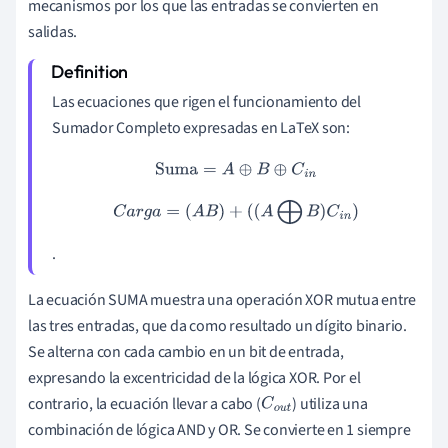
mecanismos por los que las entradas se convierten en
salidas.
Las ecuaciones que rigen el funcionamiento del
Sumador Completo expresadas en LaTeX son:
Suma
=
A
⊕
B
⊕
C
i
n
C
a
r
g
a
=
(
A
B
)
+
(
(
A
⨁
B
)
C
i
n
)
.
La ecuación SUMA muestra una operación XOR mutua entre
las tres entradas, que da como resultado un dígito binario.
Se alterna con cada cambio en un bit de entrada,
expresando la excentricidad de la lógica XOR. Por el
contrario, la ecuación llevar a cabo (
) utiliza una
C
o
u
t
combinación de lógica AND y OR. Se convierte en 1 siempre