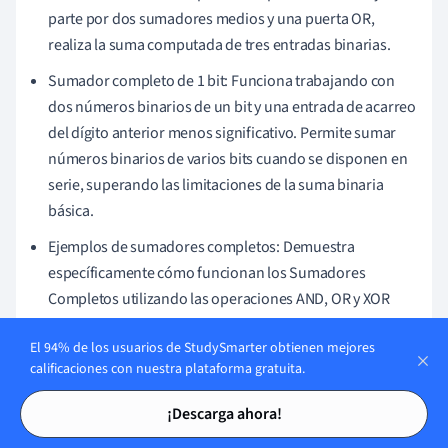
parte por dos sumadores medios y una puerta OR,
realiza la suma computada de tres entradas binarias.
Sumador completo de 1 bit: Funciona trabajando con
dos números binarios de un bit y una entrada de acarreo
del dígito anterior menos significativo. Permite sumar
números binarios de varios bits cuando se disponen en
serie, superando las limitaciones de la suma binaria
básica.
Ejemplos de sumadores completos: Demuestra
específicamente cómo funcionan los Sumadores
Completos utilizando las operaciones AND, OR y XOR
para proporcionar salidas de suma y acarreo.
El 94% de los usuarios de StudySmarter obtienen mejores
Tabla verdadero-falso del sumador completo:
calificaciones con nuestra plataforma gratuita.
Representa todas las combinaciones posibles de
Tarjetas de estudio
Tarjetas de estudio
entradas y sus respectivas salidas, crucial para
¡Descarga ahora!
comprender el comportamiento funcional, la