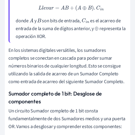
L
l
e
v
a
r
=
A
B
+
(
A
⊕
B
)
.
C
i
n
donde
y
son bits de entrada,
es el acarreo de
A
B
C
i
n
entrada de la suma de dígitos anterior, y
representa la
⊕
operación XOR.
En los sistemas digitales versátiles, los sumadores
completos se conectan en cascada para poder sumar
números binarios de cualquier longitud. Esto se consigue
utilizando la salida de acarreo de un Sumador Completo
como entrada de acarreo del siguiente Sumador Completo.
Sumador completo de 1 bit: Desglose de
componentes
Un circuito Sumador completo de 1 bit consta
fundamentalmente de dos Sumadores medios y una puerta
OR. Vamos a desglosar y comprender estos componentes: