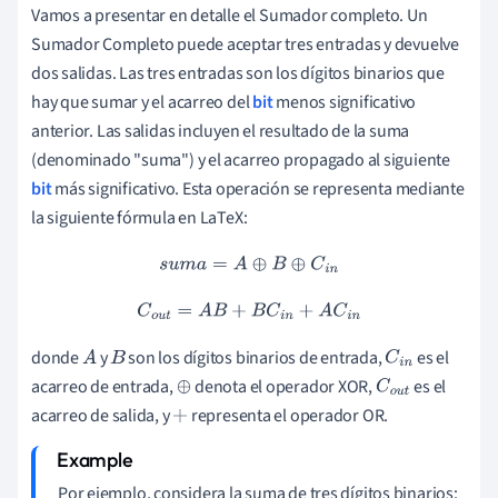
Vamos a presentar en detalle el Sumador completo. Un
Sumador Completo puede aceptar tres entradas y devuelve
dos salidas. Las tres entradas son los dígitos binarios que
hay que sumar y el acarreo del
bit
menos significativo
anterior. Las salidas incluyen el resultado de la suma
(denominado "suma") y el acarreo propagado al siguiente
bit
más significativo. Esta operación se representa mediante
la siguiente fórmula en LaTeX:
s
u
m
a
=
A
⊕
B
⊕
C
i
n
C
o
u
t
=
A
B
+
B
C
i
n
+
A
C
i
n
donde
y
son los dígitos binarios de entrada,
es el
A
B
C
i
n
acarreo de entrada,
denota el operador XOR,
es el
⊕
C
o
u
t
acarreo de salida, y
representa el operador OR.
+
Por ejemplo, considera la suma de tres dígitos binarios: