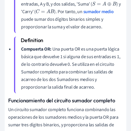
entradas, A y B, y dos salidas, 'Suma' (
) y
S
=
A
⊕
B
'Carry' (
). Por tanto, un
sumador medio
C
=
A
B
puede sumar dos dígitos binarios simples y
proporcionar la suma y el valor de acarreo.
Compuerta OR:
Una puerta OR es una puerta lógica
básica que devuelve 1 si alguna de sus entradas es 1,
de lo contrario devuelve 0. Se utiliza en el circuito
Sumador completo para combinar las salidas de
acarreo de los dos Sumadores medios y
proporcionar la salida final de acarreo.
Funcionamiento del circuito sumador completo
Un circuito sumador completo funciona combinando las
operaciones de los sumadores medios y la puerta OR para
sumar tres dígitos binarios, y proporciona las salidas de