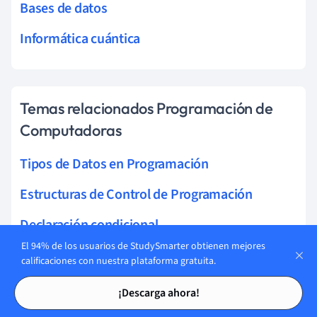
Bases de datos
Informática cuántica
Temas relacionados Programación de
Computadoras
Tipos de Datos en Programación
Estructuras de Control de Programación
Declaración condicional
El 94% de los usuarios de StudySmarter obtienen mejores
Bucle en programación
calificaciones con nuestra plataforma gratuita.
Tarjetas de estudio
Tarjetas de estudio
CSS
¡Descarga ahora!
Python