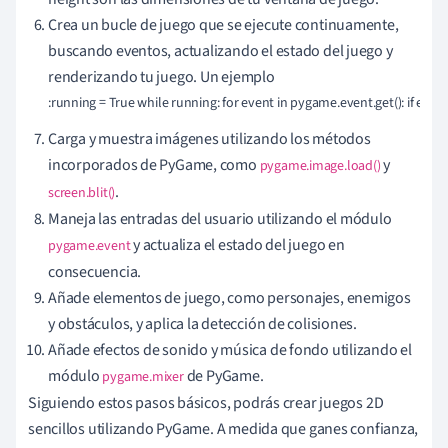
Crea un bucle de juego que se ejecute continuamente,
buscando eventos, actualizando el estado del juego y
renderizando tu juego. Un ejemplo
:running = True while running: for event in pygame.event.get(): if event
Carga y muestra imágenes utilizando los métodos
incorporados de PyGame, como
y
pygame.image.load()
.
screen.blit()
Maneja las entradas del usuario utilizando el módulo
y actualiza el estado del juego en
pygame.event
consecuencia.
Añade elementos de juego, como personajes, enemigos
y obstáculos, y aplica la detección de colisiones.
Añade efectos de sonido y música de fondo utilizando el
módulo
de PyGame.
pygame.mixer
Siguiendo estos pasos básicos, podrás crear juegos 2D
sencillos utilizando PyGame. A medida que ganes confianza,