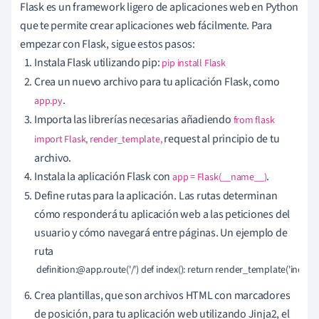
Flask es un framework ligero de aplicaciones web en Python
que te permite crear aplicaciones web fácilmente. Para
empezar con Flask, sigue estos pasos:
Instala Flask utilizando pip:
pip install Flask
Crea un nuevo archivo para tu aplicación Flask, como
.
app.py
Importa las librerías necesarias añadiendo
from flask
request al principio de tu
import Flask, render_template,
archivo.
Instala la aplicación Flask con
.
app = Flask(__name__)
Define rutas para la aplicación. Las rutas determinan
cómo responderá tu aplicación web a las peticiones del
usuario y cómo navegará entre páginas. Un ejemplo de
ruta
 definition:@app.route('/') def index(): return render_template('index.
Crea plantillas, que son archivos HTML con marcadores
de posición, para tu aplicación web utilizando Jinja2, el