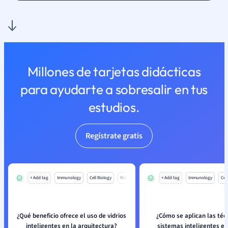
Millones de tarjetas didácticas
para ayudarte a sobresalir en tus
estudios.
Regístrate gratis
+ Add tag
Immunology
Cell Biology
Mo
+ Add tag
Immunology
Cell
¿Qué beneficio ofrece el uso de vidrios
¿Cómo se aplican las téc
inteligentes en la arquitectura?
sistemas inteligentes en