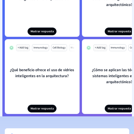
arquitectónico?
Mostrar respuesta
Mostrar respuesta
+ Add tag
Immunology
Cell Biology
Mo
+ Add tag
Immunology
Cell
¿Qué beneficio ofrece el uso de vidrios
¿Cómo se aplican las téc
inteligentes en la arquitectura?
sistemas inteligentes en
arquitectónico?
Mostrar respuesta
Mostrar respuesta