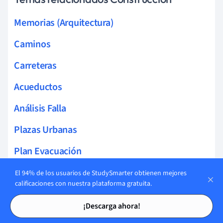
Memorias (Arquitectura)
Caminos
Carreteras
Acueductos
Análisis Falla
Plazas Urbanas
Plan Evacuación
Niveladora
El 94% de los usuarios de StudySmarter obtienen mejores
calificaciones con nuestra plataforma gratuita.
Topadora
Tarjetas de estudio
Tarjetas de estudio
¡Descarga ahora!
Dumpers