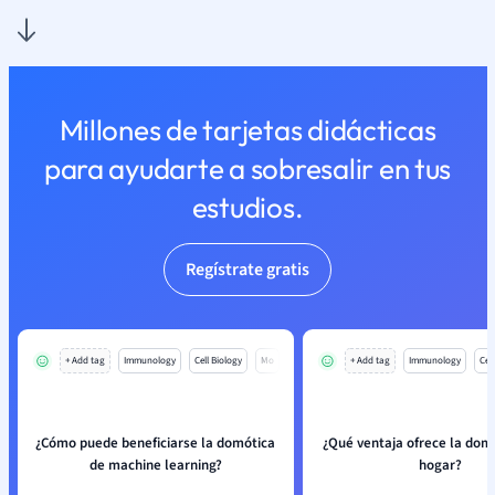
Millones de tarjetas didácticas
para ayudarte a sobresalir en tus
estudios.
Regístrate gratis
+ Add tag
Immunology
Cell Biology
Mo
+ Add tag
Immunology
Cell
¿Cómo puede beneficiarse la domótica
¿Qué ventaja ofrece la domó
de machine learning?
hogar?