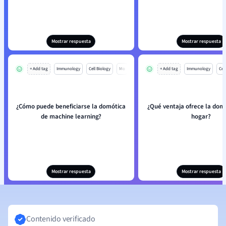
Mostrar respuesta
Mostrar respuesta
+ Add tag
Immunology
Cell Biology
Mo
+ Add tag
Immunology
Cell
¿Cómo puede beneficiarse la domótica
¿Qué ventaja ofrece la domó
de machine learning?
hogar?
Mostrar respuesta
Mostrar respuesta
Contenido verificado