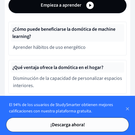
Empieza a aprender
¿Cómo puede beneficiarse la domótica de machine
learning?
Aprender hábitos de uso energético
¿Qué ventaja ofrece la domótica en el hogar?
Disminución de la capacidad de personalizar espacios
interiores.
El 94% de los usuarios de StudySmarter obtienen mejores
¿Cómo se relaciona el Internet de las Cosas (IoT) con
calificaciones con nuestra plataforma gratuita.
la domótica?
Tarjetas de estudio
Tarjetas de estudio
Reemplaza funciones básicas de la construcción.
¡Descarga ahora!