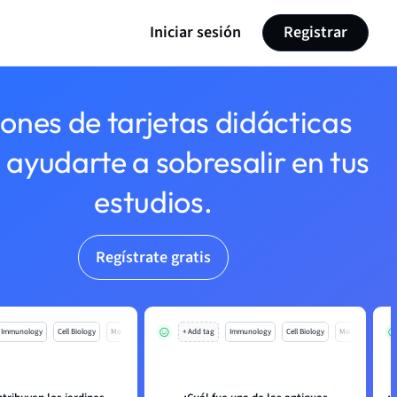
Iniciar sesión
Registrar
lones de tarjetas didácticas
 ayudarte a sobresalir en tus
estudios.
Regístrate gratis
Immunology
Cell Biology
Mo
+ Add tag
Immunology
Cell Biology
Mo