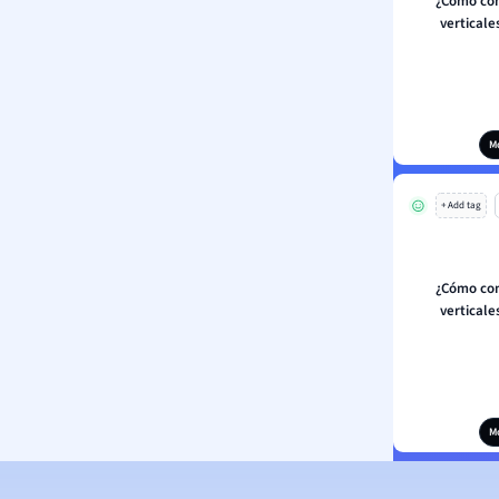
¿Cómo con
verticale
M
+ Add tag
¿Cómo con
verticale
M