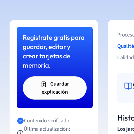
Proceso
Regístrate gratis para
guardar, editar y
Qualité
crear tarjetas de
Calida
memoria.
Guardar
explicación
Histo
Contenido verificado
Última actualización:
Los jar