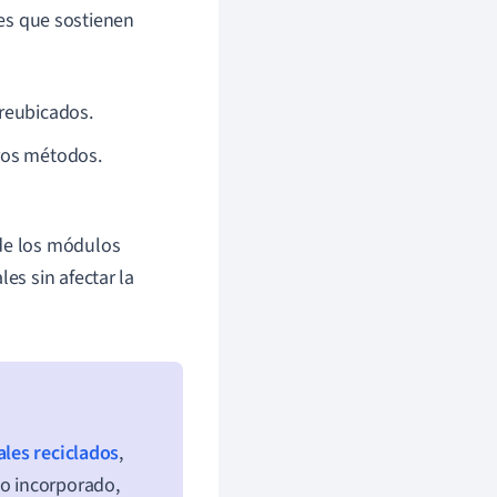
les que sostienen
reubicados.
ros métodos.
de los módulos
es sin afectar la
les reciclados
,
go incorporado,