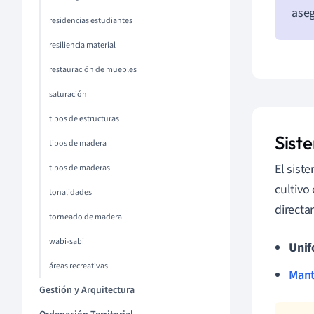
aseg
residencias estudiantes
resiliencia material
restauración de muebles
saturación
tipos de estructuras
Sist
tipos de madera
El sist
tipos de maderas
cultivo 
tonalidades
directa
torneado de madera
wabi-sabi
Unif
áreas recreativas
Mant
Gestión y Arquitectura