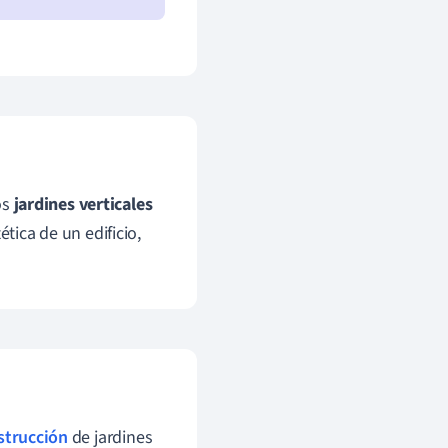
os
jardines verticales
tica de un edificio,
strucción
de jardines