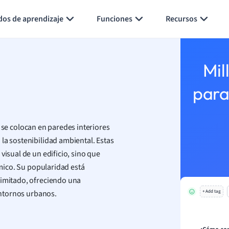
Generar tarjetas de aprendizaje
Resumir página
dos de aprendizaje
Funciones
Recursos
Mil
para
 se colocan en paredes interiores
la sostenibilidad ambiental. Estas
visual de un edificio, sino que
rmico. Su popularidad está
limitado, ofreciendo una
 entornos urbanos.
+ Add tag