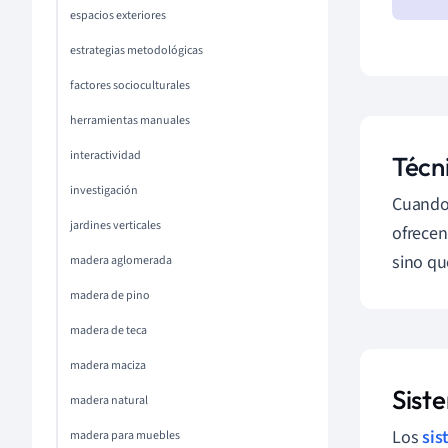
espacios exteriores
estrategias metodológicas
factores socioculturales
herramientas manuales
interactividad
Técni
investigación
Cuando 
jardines verticales
ofrecen
sino qu
madera aglomerada
madera de pino
madera de teca
madera maciza
Sist
madera natural
Los
sis
madera para muebles