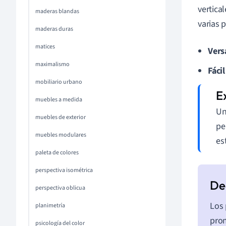
vertica
maderas blandas
varias 
maderas duras
matices
Vers
maximalismo
Fácil
mobiliario urbano
muebles a medida
Un
muebles de exterior
pe
muebles modulares
es
paleta de colores
perspectiva isométrica
perspectiva oblicua
Los
planimetría
prom
psicología del color