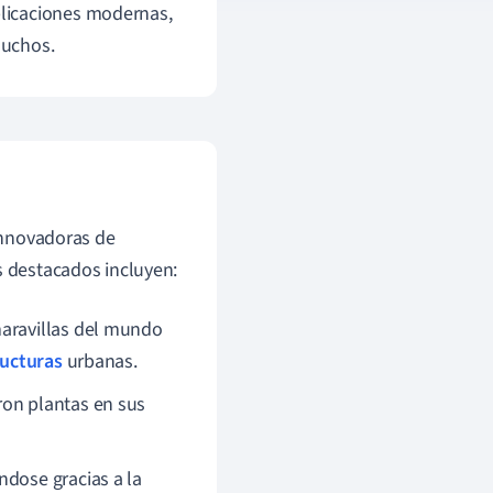
 aplicaciones modernas,
muchos.
 innovadoras de
s destacados incluyen:
maravillas del mundo
ructuras
urbanas.
ron plantas en sus
ándose gracias a la