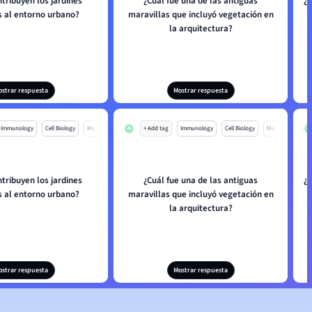
tribuyen los jardines
¿Cuál fue una de las antiguas
¿
s al entorno urbano?
maravillas que incluyó vegetación en
la arquitectura?
ostrar respuesta
Mostrar respuesta
Immunology
Cell Biology
Mo
+ Add tag
Immunology
Cell Biology
Mo
tribuyen los jardines
¿Cuál fue una de las antiguas
¿
s al entorno urbano?
maravillas que incluyó vegetación en
la arquitectura?
ostrar respuesta
Mostrar respuesta