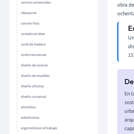
centros comerciales
obra d
ochent
ciberpunk
colores fríos
cortadoras láser
Un
corte de madera
di
15
corte transversal
diseño de cocinas
diseño de muebles
diseño oficinas
En l
diseño universal
sost
domótica
urba
eclecticismo
arqu
capa
ergonomía en el trabajo