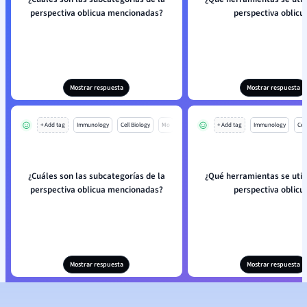
perspectiva oblicua mencionadas?
perspectiva oblicu
Mostrar respuesta
Mostrar respuesta
+ Add tag
Immunology
Cell Biology
Mo
+ Add tag
Immunology
Cell
¿Cuáles son las subcategorías de la
¿Qué herramientas se utili
perspectiva oblicua mencionadas?
perspectiva oblicu
Mostrar respuesta
Mostrar respuesta