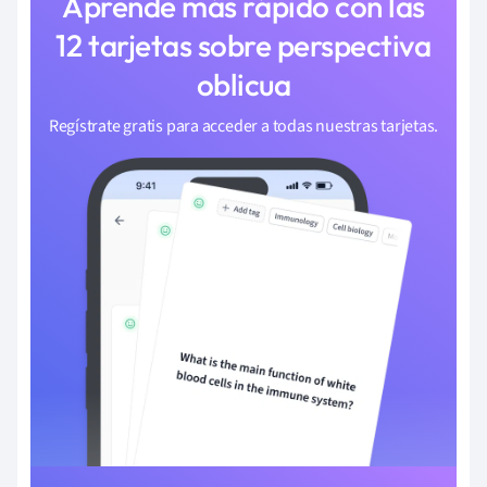
Aprende más rápido con las
12 tarjetas sobre perspectiva
oblicua
Regístrate gratis para acceder a todas nuestras tarjetas.