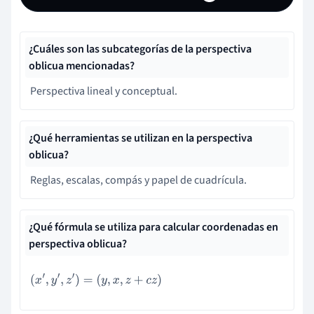
¿Cuáles son las subcategorías de la perspectiva
oblicua mencionadas?
Perspectiva lineal y conceptual.
¿Qué herramientas se utilizan en la perspectiva
oblicua?
Reglas, escalas, compás y papel de cuadrícula.
¿Qué fórmula se utiliza para calcular coordenadas en
perspectiva oblicua?
(
x
′
,
y
′
,
z
′
)
=
(
y
,
x
,
z
+
c
z
)