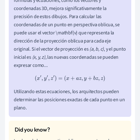
fórmulas y ecuaciones, como los vectores y
coordenadas 3D, mejora significativamente la
precisión de estos dibujos. Para calcular las
coordenadas de un punto en perspectiva oblicua, se
puede usar el vector \mathbf{v} que representa la
dirección de la proyección oblicua para cada eje
original. Si el vector de proyección es
(a, b, c)
, y el punto
inicial es
(x, y, z)
, las nuevas coordenadas se pueden
expresar como...
(
x
′
,
y
′
,
z
′
)
=
(
x
+
a
z
,
y
+
b
z
,
z
)
Utilizando estas ecuaciones, los arquitectos pueden
determinar las posiciones exactas de cada punto en un
plano.