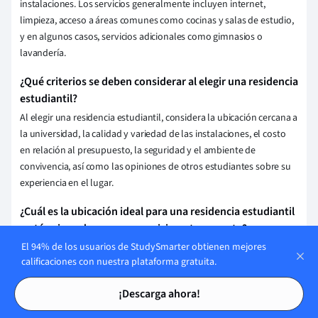
instalaciones. Los servicios generalmente incluyen internet,
limpieza, acceso a áreas comunes como cocinas y salas de estudio,
y en algunos casos, servicios adicionales como gimnasios o
lavandería.
¿Qué criterios se deben considerar al elegir una residencia
estudiantil?
Al elegir una residencia estudiantil, considera la ubicación cercana a
la universidad, la calidad y variedad de las instalaciones, el costo
en relación al presupuesto, la seguridad y el ambiente de
convivencia, así como las opiniones de otros estudiantes sobre su
experiencia en el lugar.
¿Cuál es la ubicación ideal para una residencia estudiantil
en términos de acceso a servicios y transporte?
El 94% de los usuarios de StudySmarter obtienen mejores
La ubicación ideal para una residencia estudiantil debe ser cercana
calificaciones con nuestra plataforma gratuita.
a las universidades, contar con fácil acceso a transporte público, y
Tarjetas de estudio
Tarjetas de estudio
estar cerca de servicios esenciales como supermercados, cafeterías,
¡Descarga ahora!
bibliotecas y centros de salud, garantizando comodidad y
seguridad para los estudiantes.