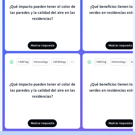
¿Qué impacto pueden tener el color de
¿Qué beneficios tienen los
las paredes y la calidad del aire en las
verdes en residencias estu
residencias?
Mostrar respuesta
Mostrar respuesta
+ Add tag
Immunology
Cell Biology
Mo
+ Add tag
Immunology
Cell
¿Qué impacto pueden tener el color de
¿Qué beneficios tienen los
las paredes y la calidad del aire en las
verdes en residencias estu
residencias?
Mostrar respuesta
Mostrar respuesta