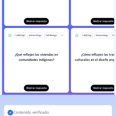
Mostrar respuesta
Mostrar respuesta
+ Add tag
Immunology
Cell Biology
Mo
+ Add tag
Immunology
Cell
¿Qué reflejan las viviendas en
¿Cómo influyen las trad
comunidades indígenas?
culturales en el diseño arqu
Mostrar respuesta
Mostrar respuesta
Contenido verificado