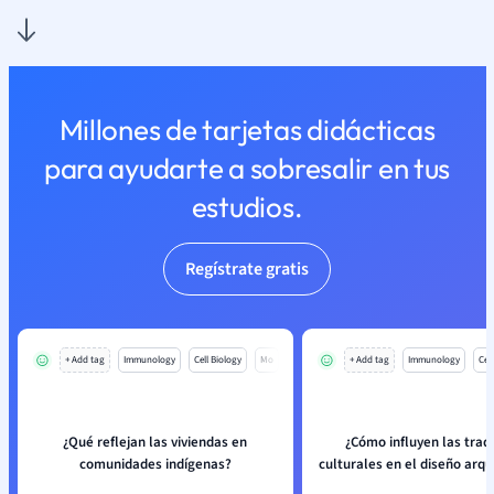
Millones de tarjetas didácticas
para ayudarte a sobresalir en tus
estudios.
Regístrate gratis
+ Add tag
Immunology
Cell Biology
Mo
+ Add tag
Immunology
Cell
¿Qué reflejan las viviendas en
¿Cómo influyen las trad
comunidades indígenas?
culturales en el diseño arqu