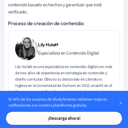
contenido basado en hechos y garantizar que esté
verificado.
Proceso de creación de contenido:
Lily Hulatt
Especialista en Contenido Digital
Lily Hulatt es una especialista en contenido digital con más
de tres años de experiencia en estrategia de contenido y
diseño curricular. Obtuvo su doctorado en Literatura
Inglesa en la Universidad de Durham en 2022, enseñó en el
Departamento de Estudios Ingleses de la Universidad de
Durham y ha contribuido a varias publicaciones. Lily se
El 94% de los usuarios de StudySmarter obtienen mejores
especializa en Literatura Inglesa, Lengua Inglesa, Historia y
calificaciones con nuestra plataforma gratuita.
Filosofía.
Tarjetas de estudio
Tarjetas de estudio
¡Descarga ahora!
Conoce a Lily