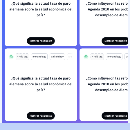
¿Qué significa la actual tasa de paro
¿Cómo influyeron las refor
alemana sobre la salud económica del
Agenda 2010 en los prob
país?
desempleo de Alema
Mostrar respuesta
Mostrar respuesta
+ Add tag
Immunology
Cell Biology
Mo
+ Add tag
Immunology
Cell
¿Qué significa la actual tasa de paro
¿Cómo influyeron las refor
alemana sobre la salud económica del
Agenda 2010 en los prob
país?
desempleo de Alema
Mostrar respuesta
Mostrar respuesta