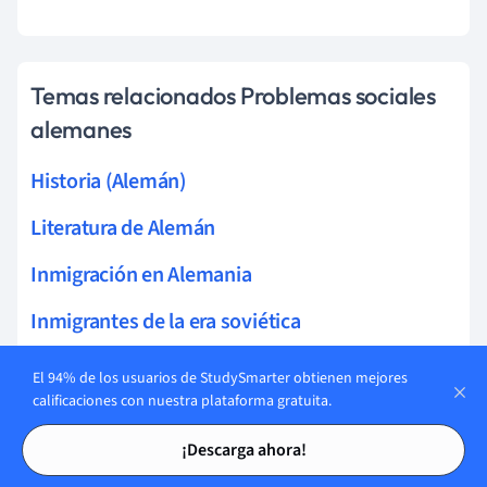
Temas relacionados Problemas sociales
alemanes
Historia (Alemán)
Literatura de Alemán
Inmigración en Alemania
Inmigrantes de la era soviética
Aprendizaje autónomo
El 94% de los usuarios de StudySmarter obtienen mejores
calificaciones con nuestra plataforma gratuita.
Oportunidades educativas
Tarjetas de estudio
Tarjetas de estudio
¡Descarga ahora!
Educación política