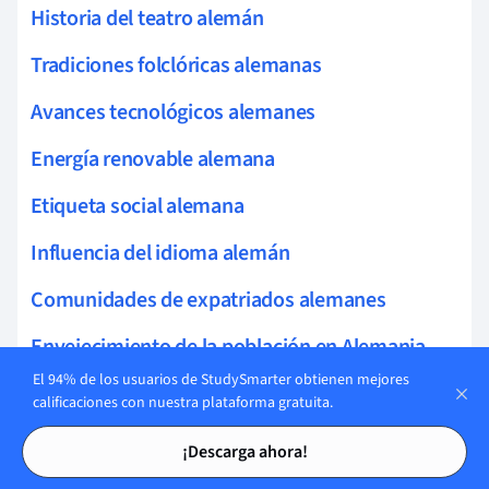
Historia del teatro alemán
Tradiciones folclóricas alemanas
Avances tecnológicos alemanes
Energía renovable alemana
Etiqueta social alemana
Influencia del idioma alemán
Comunidades de expatriados alemanes
Envejecimiento de la población en Alemania
El 94% de los usuarios de StudySmarter obtienen mejores
Problemas de desempleo en Alemania
calificaciones con nuestra plataforma gratuita.
Tarjetas de estudio
Tarjetas de estudio
Sistema de seguridad social alemán
¡Descarga ahora!
Estructuras familiares alemanas