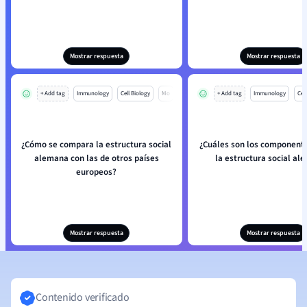
Mostrar respuesta
Mostrar respuesta
+ Add tag
Immunology
Cell Biology
Mo
+ Add tag
Immunology
Cell
¿Cómo se compara la estructura social
¿Cuáles son los componente
alemana con las de otros países
la estructura social a
europeos?
Mostrar respuesta
Mostrar respuesta
Contenido verificado