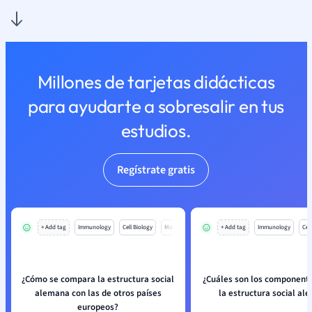
Millones de tarjetas didácticas
para ayudarte a sobresalir en tus
estudios.
Regístrate gratis
+ Add tag
Immunology
Cell Biology
Mo
+ Add tag
Immunology
Cell
¿Cómo se compara la estructura social
¿Cuáles son los componente
alemana con las de otros países
la estructura social a
europeos?