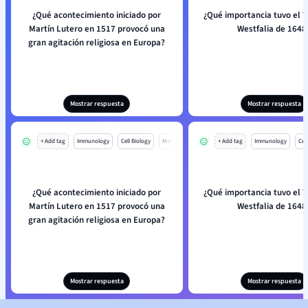
¿Qué acontecimiento iniciado por
¿Qué importancia tuvo el 
Martín Lutero en 1517 provocó una
Westfalia de 1648
gran agitación religiosa en Europa?
Mostrar respuesta
Mostrar respuesta
+ Add tag
Immunology
Cell Biology
Mo
+ Add tag
Immunology
Cell
¿Qué acontecimiento iniciado por
¿Qué importancia tuvo el 
Martín Lutero en 1517 provocó una
Westfalia de 1648
gran agitación religiosa en Europa?
Mostrar respuesta
Mostrar respuesta