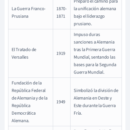
Preparó el camino para
La Guerra Franco-
1870-
la unificación alemana
Prusiana
1871
bajo el liderazgo
prusiano.
Impuso duras
sanciones a Alemania
El Tratado de
tras la Primera Guerra
1919
Versalles
Mundial, sentando las
bases para la Segunda
Guerra Mundial.
Fundación de la
República Federal
Simbolizó la división de
de Alemania y de la
Alemania en Oeste y
1949
República
Este durante la Guerra
Democrática
Fría.
Alemana.