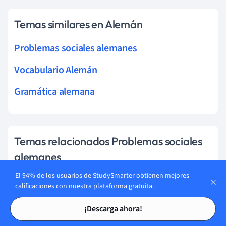
Temas similares en Alemán
Problemas sociales alemanes
Vocabulario Alemán
Gramática alemana
Temas relacionados Problemas sociales
alemanes
El 94% de los usuarios de StudySmarter obtienen mejores
Historia (Alemán)
calificaciones con nuestra plataforma gratuita.
Tarjetas de estudio
Tarjetas de estudio
Literatura de Alemán
¡Descarga ahora!
Inmigración en Alemania