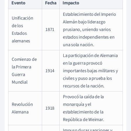
Evento
Fecha
Impacto
Establecimiento del Imperio
Unificación
Alemán bajo liderazgo
de los
1871
prusiano, uniendo varios
Estados
estados independientes en
alemanes
una sola nación.
La participación de Alemania
Comienzo de
en la guerra provocó
la Primera
1914
importantes bajas militares y
Guerra
civiles y puso a prueba los
Mundial
recursos de la nación.
Provocó la caída de la
Revolución
monarquía y el
1918
Alemana
establecimiento de la
República de Weimar.
Impuso duras sanciones y