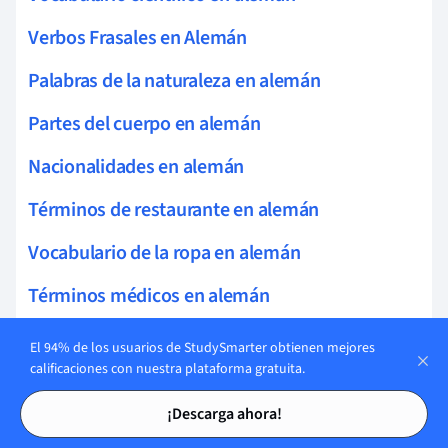
Verbos Frasales en Alemán
Palabras de la naturaleza en alemán
Partes del cuerpo en alemán
Nacionalidades en alemán
Términos de restaurante en alemán
Vocabulario de la ropa en alemán
Términos médicos en alemán
Vocabulario de alimentos en alemán
El 94% de los usuarios de StudySmarter obtienen mejores
calificaciones con nuestra plataforma gratuita.
Lista de Sustantivos en Alemán
Tarjetas de estudio
Tarjetas de estudio
¡Descarga ahora!
Términos económicos en alemán