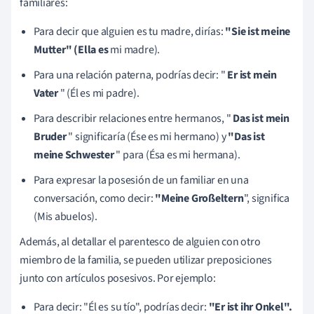
familiares:
Para decir que alguien es tu madre, dirías:
"Sie ist meine
Mutter" (Ella es
mi madre).
Para una relación paterna, podrías decir: "
Er ist mein
Vater
" (Él es mi padre).
Para describir relaciones entre hermanos, "
Das ist mein
Bruder
" significaría (Ése es mi hermano) y
"Das ist
meine Schwester
" para (Ésa es mi hermana).
Para expresar la posesión de un familiar en una
conversación, como decir:
"Meine Großeltern
", significa
(Mis abuelos).
Además, al detallar el parentesco de alguien con otro
miembro de la familia, se pueden utilizar preposiciones
junto con artículos posesivos. Por ejemplo:
Para decir: "Él es su tío", podrías decir:
"Er ist ihr Onkel".