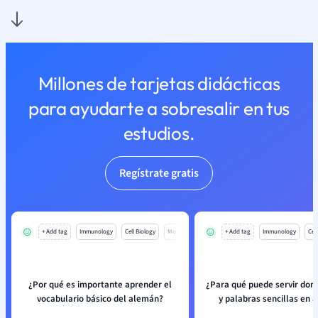
Millones de tarjetas didácticas
para ayudarte a sobresalir en tus
estudios.
Regístrate gratis
+ Add tag
Immunology
Cell Biology
Mo
+ Add tag
Immunology
Cell
¿Por qué es importante aprender el
¿Para qué puede servir dom
vocabulario básico del alemán?
y palabras sencillas en