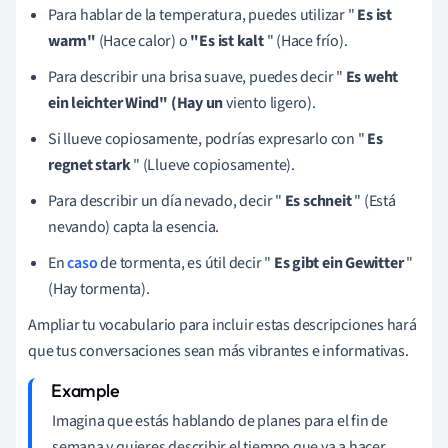
Para hablar de la temperatura, puedes utilizar "
Es ist
warm"
(Hace calor) o
"Es ist kalt
" (Hace frío).
Para describir una brisa suave, puedes decir "
Es weht
ein leichter Wind" (Hay un
viento ligero).
Si llueve copiosamente, podrías expresarlo con "
Es
regnet stark
" (Llueve copiosamente).
Para describir un día nevado, decir "
Es schneit
" (Está
nevando) capta la esencia.
En
caso
de tormenta, es útil decir "
Es gibt ein Gewitter
"
(Hay tormenta).
Ampliar tu vocabulario para incluir estas descripciones hará
que tus conversaciones sean más vibrantes e informativas.
Imagina que estás hablando de planes para el fin de
semana y quieres describir el tiempo que va a hacer.