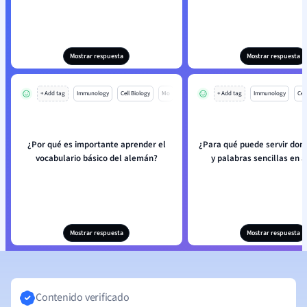
Mostrar respuesta
Mostrar respuesta
+ Add tag
Immunology
Cell Biology
Mo
+ Add tag
Immunology
Cell
¿Por qué es importante aprender el
¿Para qué puede servir dom
vocabulario básico del alemán?
y palabras sencillas en
Mostrar respuesta
Mostrar respuesta
Contenido verificado