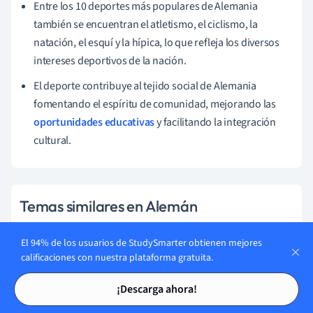
Entre los 10 deportes más populares de Alemania
también se encuentran el atletismo, el ciclismo, la
natación, el esquí y la hípica, lo que refleja los diversos
intereses deportivos de la nación.
El deporte contribuye al tejido social de Alemania
fomentando el espíritu de comunidad, mejorando las
oportunidades educativas
y facilitando la integración
cultural.
Temas similares en Alemán
Problemas sociales alemanes
El 94% de los usuarios de StudySmarter obtienen mejores
calificaciones con nuestra plataforma gratuita.
Vocabulario Alemán
Tarjetas de estudio
Tarjetas de estudio
¡Descarga ahora!
Gramática alemana