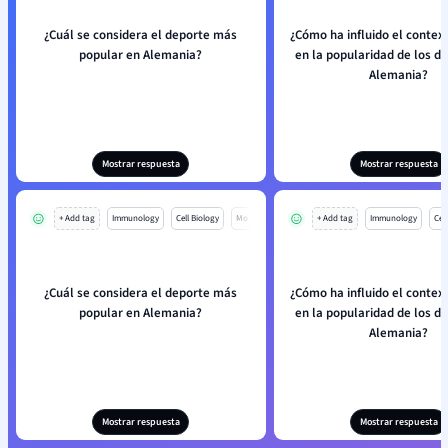
¿Cuál se considera el deporte más
¿Cómo ha influido el context
popular en Alemania?
en la popularidad de los d
Alemania?
Mostrar respuesta
Mostrar respuesta
+ Add tag
Immunology
Cell Biology
Mo
+ Add tag
Immunology
Cell
¿Cuál se considera el deporte más
¿Cómo ha influido el context
popular en Alemania?
en la popularidad de los d
Alemania?
Mostrar respuesta
Mostrar respuesta