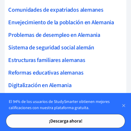
Comunidades de expatriados alemanes
Envejecimiento de la población en Alemania
Problemas de desempleo en Alemania
Sistema de seguridad social alemán
Estructuras familiares alemanas
Reformas educativas alemanas
Digitalización en Alemania
Comunicación no verbal alemana
El 94% de los usuarios de StudySmarter obtienen mejores
calificaciones con nuestra plataforma gratuita.
Cultura empresarial alemana
Tarjetas de estudio
Tarjetas de estudio
¡Descarga ahora!
Comportamiento del consumidor alemán