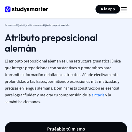
Generar tarjetas de aprendizaje
Resumir página
A la app
Resumenes
Alemán
Gramática alemana
Atributo preposicional alemán
Atributo preposicional
alemán
El atributo preposicional alemán es una estructura gramatical única
que integra preposiciones con sustantivos o pronombres para
transmitir información detallada o atributos. Añade efectivamente
profundidad a las frases, permitiendo expresiones más matizadas y
precisas en lengua alemana. Dominar esta construcción es esencial
para lograr fluidez y mejorar tu comprensión de la
sintaxis
y la
semántica alemanas.
Pruéablo tú mismo