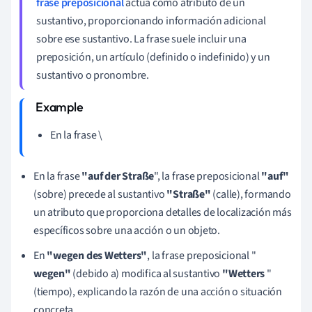
frase preposicional
actúa como atributo de un
sustantivo, proporcionando información adicional
sobre ese sustantivo. La frase suele incluir una
preposición, un artículo (definido o indefinido) y un
sustantivo o pronombre.
En la frase \
En la frase
"auf der Straße
", la frase preposicional
"auf"
(sobre) precede al sustantivo
"Straße"
(calle), formando
un atributo que proporciona detalles de localización más
específicos sobre una acción o un objeto.
En
"wegen des Wetters"
, la frase preposicional "
wegen"
(debido a) modifica al sustantivo
"Wetters
"
(tiempo), explicando la razón de una acción o situación
concreta.