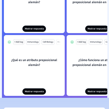
alemán?
preposicional alemán en u
Mostrar respuesta
Mostrar respuesta
+ Add tag
Immunology
Cell Biology
Mo
+ Add tag
Immunology
Cell
¿Qué es un atributo preposicional
¿Cómo funciona un atr
alemán?
preposicional alemán en u
Mostrar respuesta
Mostrar respuesta