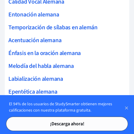
Calidad Vocal Alemana
Entonación alemana
Temporización de sílabas en alemán
Acentuación alemana
Énfasis en la oración alemana
Melodía del habla alemana
Labialización alemana
Epentética alemana
Variación Fonética Alemana
El 94% de los usuarios de StudySmarter obtienen mejores
calificaciones con nuestra plataforma gratuita.
Cambio vocálico alemán
Tarjetas de estudio
Tarjetas de estudio
¡Descarga ahora!
Simbolismo fonético alemán