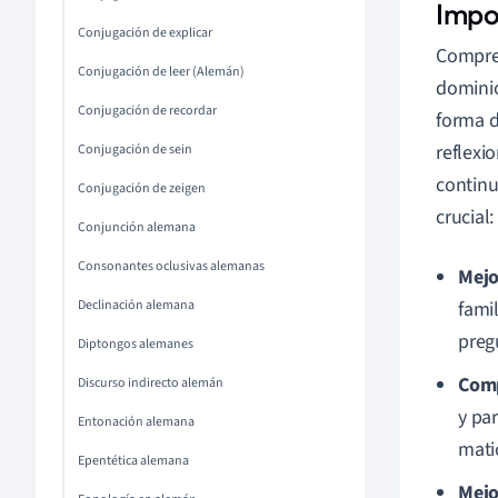
Impo
Conjugación de explicar
Compren
Conjugación de leer (Alemán)
dominio
Conjugación de recordar
forma d
reflexi
Conjugación de sein
continu
Conjugación de zeigen
crucial:
Conjunción alemana
Consonantes oclusivas alemanas
Mejo
Declinación alemana
fami
preg
Diptongos alemanes
Comp
Discurso indirecto alemán
y pa
Entonación alemana
mati
Epentética alemana
Mejo