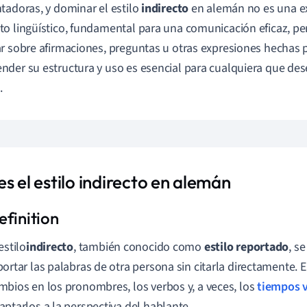
tadoras, y dominar el estilo
indirecto
en alemán no es una ex
o lingüístico, fundamental para una comunicación eficaz, pe
r sobre afirmaciones, preguntas u otras expresiones hechas 
der su estructura y uso es esencial para cualquiera que dese
.
s el estilo indirecto en alemán
estilo
indirecto
, también conocido como
estilo reportado
, s
portar las palabras de otra persona sin citarla directamente. 
mbios en los pronombres, los verbos y, a veces, los
tiempos 
aptarlos a la perspectiva del hablante.