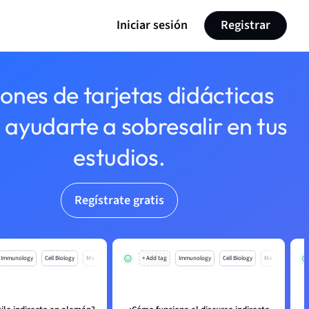
Iniciar sesión
Registrar
lones de tarjetas didácticas
 ayudarte a sobresalir en tus
estudios.
Regístrate gratis
Immunology
Cell Biology
Mo
+ Add tag
Immunology
Cell Biology
Mo