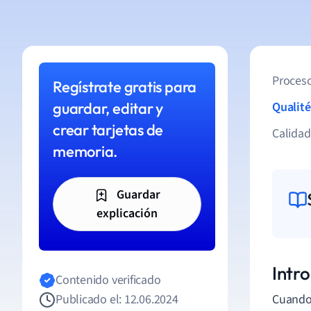
Proceso
Regístrate gratis para
guardar, editar y
Qualité
crear tarjetas de
Calida
memoria.
Guardar
explicación
Intro
Contenido verificado
Publicado el: 12.06.2024
Cuando 