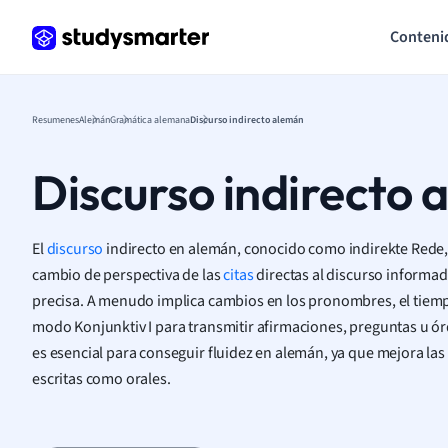
Conteni
Resumenes
Alemán
Gramática alemana
Discurso indirecto alemán
Discurso indirecto
El
discurso
indirecto en alemán, conocido como indirekte Rede,
cambio de perspectiva de las
citas
directas al discurso informad
precisa. A menudo implica cambios en los pronombres, el tiempo 
modo Konjunktiv I para transmitir afirmaciones, preguntas u ór
es esencial para conseguir fluidez en alemán, ya que mejora las 
escritas como orales.