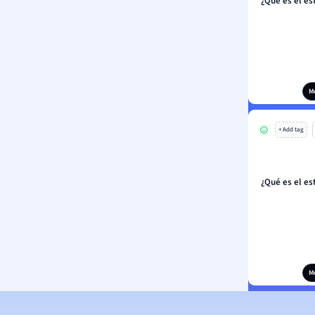
¿Qué es el es
M
+ Add tag
¿Qué es el es
M