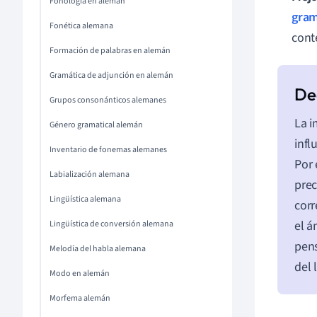
Fonología en alemán
gram
Fonética alemana
cont
Formación de palabras en alemán
Gramática de adjunción en alemán
Grupos consonánticos alemanes
La i
Género gramatical alemán
infl
Inventario de fonemas alemanes
Por 
Labialización alemana
prec
Lingüística alemana
corr
el á
Lingüística de conversión alemana
pens
Melodía del habla alemana
del 
Modo en alemán
Morfema alemán