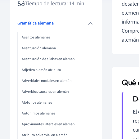
Tiempo de lectura: 14 min
desalen
element
informa
Gramática alemana
Compren
Acentos alemanes
alemán
Acentuación alemana
Acentuación de sílabas en alemán
Adjetivo alemán atributo
Qué e
Adverbiales modales en alemán
Adverbios causales en alemán
Alófonos alemanes
El 
Antónimos alemanes
re
Aproximantes laterales en alemán
ca
Atributo adverbial en alemán
ad