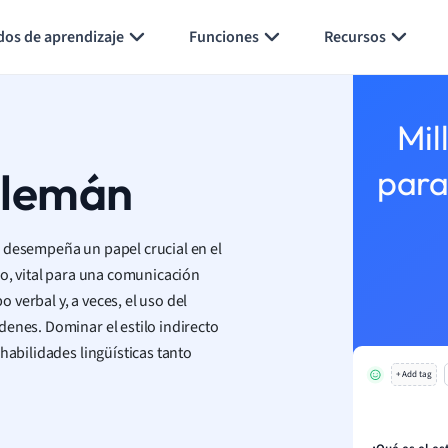
Generar tarjetas de aprendizaje
Resumir página
dos de aprendizaje
Funciones
Recursos
Mil
 alemán
para
 desempeña un papel crucial en el
o, vital para una comunicación
verbal y, a veces, el uso del
denes. Dominar el estilo indirecto
habilidades lingüísticas tanto
+ Add tag