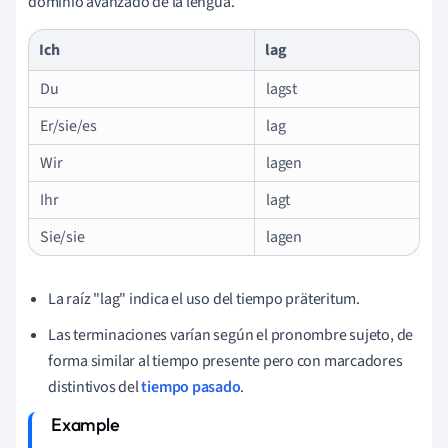
dominio avanzado de la lengua.
Ich
lag
Du
lagst
Er/sie/es
lag
Wir
lagen
Ihr
lagt
Sie/sie
lagen
La raíz "lag" indica el uso del tiempo präteritum.
Las terminaciones varían según el pronombre sujeto, de
forma similar al tiempo presente pero con marcadores
distintivos del
tiempo pasado
.