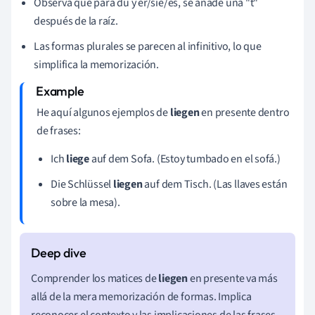
Observa que para du y er/sie/es, se añade una "t"
después de la raíz.
Las formas plurales se parecen al infinitivo, lo que
simplifica la memorización.
He aquí algunos ejemplos de
liegen
en presente dentro
de frases:
Ich
liege
auf dem Sofa. (Estoy tumbado en el sofá.)
Die Schlüssel
liegen
auf dem Tisch. (Las llaves están
sobre la mesa).
Comprender los matices de
liegen
en presente va más
allá de la mera memorización de formas. Implica
reconocer el contexto y las implicaciones de las frases.