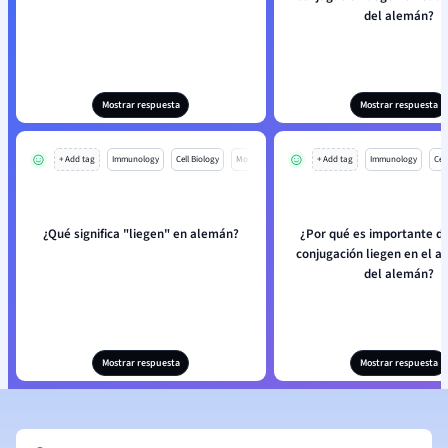
del alemán?
Mostrar respuesta
Mostrar respuesta
+ Add tag
Immunology
Cell Biology
Mo
+ Add tag
Immunology
Cell
¿Qué significa "liegen" en alemán?
¿Por qué es importante d
conjugación liegen en el a
del alemán?
Mostrar respuesta
Mostrar respuesta