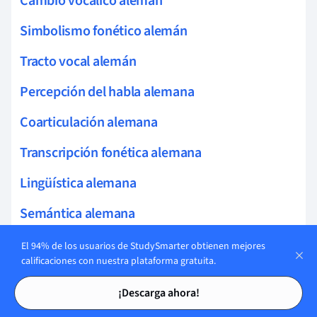
Cambio vocálico alemán
Simbolismo fonético alemán
Tracto vocal alemán
Percepción del habla alemana
Coarticulación alemana
Transcripción fonética alemana
Lingüística alemana
Semántica alemana
Discurso indirecto alemán
El 94% de los usuarios de StudySmarter obtienen mejores
calificaciones con nuestra plataforma gratuita.
Caso nominativo alemán
Tarjetas de estudio
Tarjetas de estudio
¡Descarga ahora!
Pronombres Recíprocos Alemán