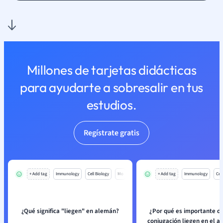
Millones de tarjetas didácticas
para ayudarte a sobresalir en tus
estudios.
Regístrate gratis
+ Add tag
Immunology
Cell Biology
Mo
+ Add tag
Immunology
Cell
¿Qué significa "liegen" en alemán?
¿Por qué es importante d
conjugación liegen en el a