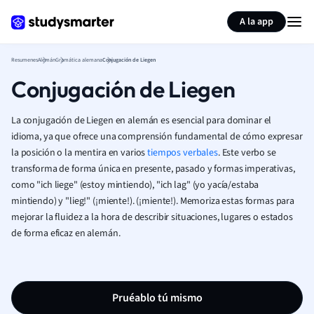
Generar tarjetas de aprendizaje
Resumir página
A la app
Resumenes
Alemán
Gramática alemana
Conjugación de Liegen
Conjugación de Liegen
La conjugación de Liegen en alemán es esencial para dominar el
idioma, ya que ofrece una comprensión fundamental de cómo expresar
la posición o la mentira en varios
tiempos verbales
. Este verbo se
transforma de forma única en presente, pasado y formas imperativas,
como "ich liege" (estoy mintiendo), "ich lag" (yo yacía/estaba
mintiendo) y "lieg!" (¡miente!). (¡miente!). Memoriza estas formas para
mejorar la fluidez a la hora de describir situaciones, lugares o estados
de forma eficaz en alemán.
Pruéablo tú mismo