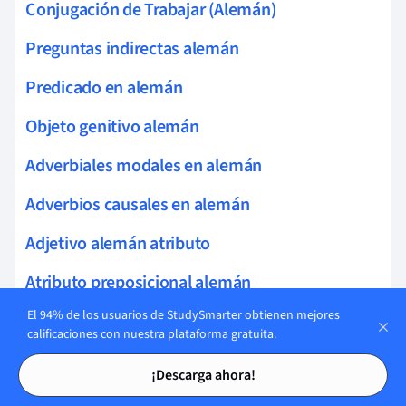
Conjugación de Trabajar (Alemán)
Preguntas indirectas alemán
Predicado en alemán
Objeto genitivo alemán
Adverbiales modales en alemán
Adverbios causales en alemán
Adjetivo alemán atributo
Atributo preposicional alemán
El 94% de los usuarios de StudySmarter obtienen mejores
Atributo adverbial en alemán
calificaciones con nuestra plataforma gratuita.
Oraciones determinativas en alemán
Tarjetas de estudio
Tarjetas de estudio
¡Descarga ahora!
Oraciones complejas en alemán