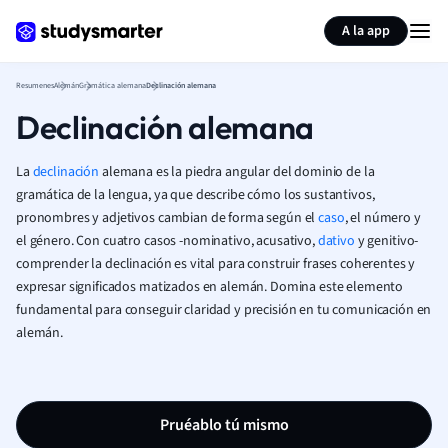
Generar tarjetas de aprendizaje
Resumir página
A la app
Resumenes
Alemán
Gramática alemana
Declinación alemana
Declinación alemana
La
declinación
alemana es la piedra angular del dominio de la
gramática de la lengua, ya que describe cómo los sustantivos,
pronombres y adjetivos cambian de forma según el
caso
, el número y
el género. Con cuatro casos -nominativo, acusativo,
dativo
y genitivo-
comprender la declinación es vital para construir frases coherentes y
expresar significados matizados en alemán. Domina este elemento
fundamental para conseguir claridad y precisión en tu comunicación en
alemán.
Pruéablo tú mismo