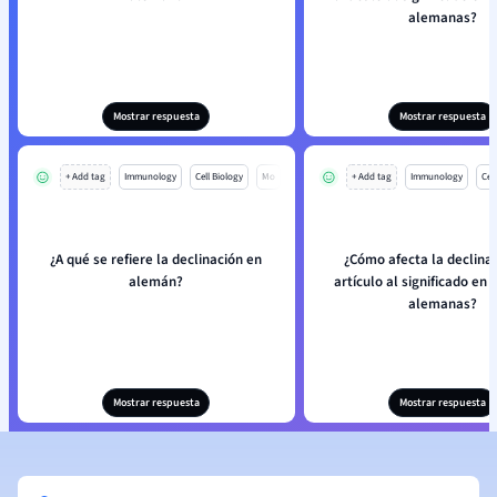
alemanas?
Mostrar respuesta
Mostrar respuesta
+ Add tag
Immunology
Cell Biology
Mo
+ Add tag
Immunology
Cell
¿A qué se refiere la declinación en
¿Cómo afecta la declinac
alemán?
artículo al significado en 
alemanas?
Mostrar respuesta
Mostrar respuesta