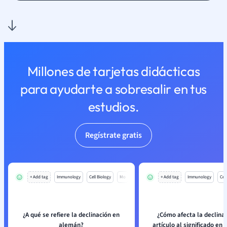
Millones de tarjetas didácticas
para ayudarte a sobresalir en tus
estudios.
Regístrate gratis
+ Add tag
Immunology
Cell Biology
Mo
+ Add tag
Immunology
Cell
¿A qué se refiere la declinación en
¿Cómo afecta la declinac
alemán?
artículo al significado en 