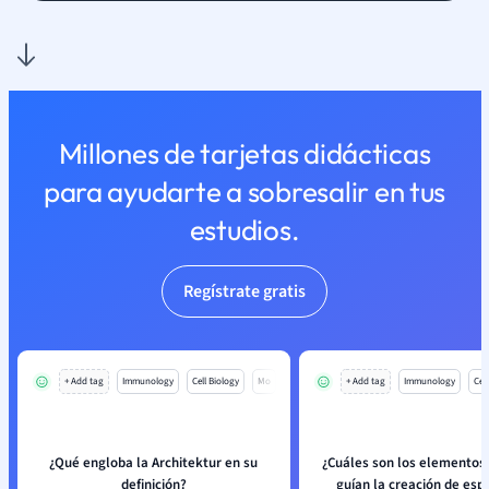
Millones de tarjetas didácticas
para ayudarte a sobresalir en tus
estudios.
Regístrate gratis
+ Add tag
Immunology
Cell Biology
Mo
+ Add tag
Immunology
Cell
¿Qué engloba la Architektur en su
¿Cuáles son los elementos
definición?
guían la creación de esp