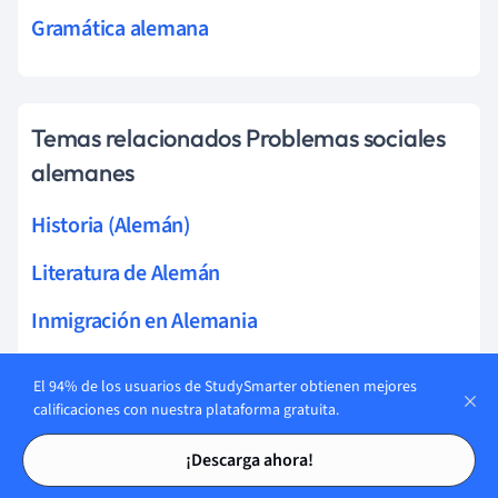
Gramática alemana
Temas relacionados Problemas sociales
alemanes
Historia (Alemán)
Literatura de Alemán
Inmigración en Alemania
Inmigrantes de la era soviética
El 94% de los usuarios de StudySmarter obtienen mejores
calificaciones con nuestra plataforma gratuita.
Aprendizaje autónomo
Tarjetas de estudio
Tarjetas de estudio
¡Descarga ahora!
Oportunidades educativas