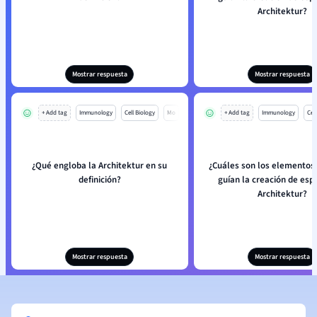
Architektur?
Mostrar respuesta
Mostrar respuesta
+ Add tag
Immunology
Cell Biology
Mo
+ Add tag
Immunology
Cell
¿Qué engloba la Architektur en su
¿Cuáles son los elementos
definición?
guían la creación de esp
Architektur?
Mostrar respuesta
Mostrar respuesta