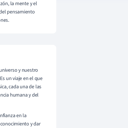
azón, la mente y el
s del pensamiento
ones.
universo y nuestro
s un viaje en el que
ísica, cada una de las
encia humana y del
nfianza en la
l conocimiento y dar