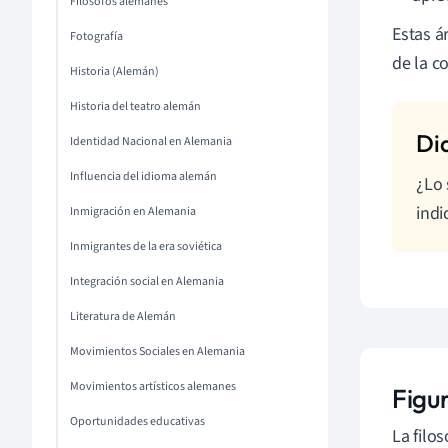
Filósofos alemanes
Estas á
Fotografía
de la 
Historia (Alemán)
Historia del teatro alemán
Identidad Nacional en Alemania
Influencia del idioma alemán
¿Lo 
indi
Inmigración en Alemania
Inmigrantes de la era soviética
Integración social en Alemania
Literatura de Alemán
Movimientos Sociales en Alemania
Movimientos artísticos alemanes
Figur
Oportunidades educativas
La filo