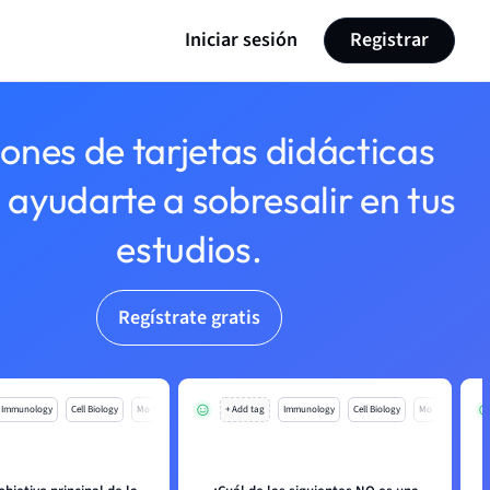
Iniciar sesión
Registrar
lones de tarjetas didácticas
 ayudarte a sobresalir en tus
estudios.
Regístrate gratis
Immunology
Cell Biology
Mo
+ Add tag
Immunology
Cell Biology
Mo