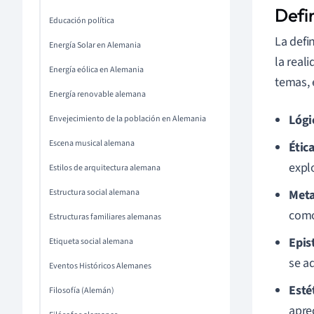
Defin
Educación política
La defi
Energía Solar en Alemania
la real
Energía eólica en Alemania
temas, 
Energía renovable alemana
Lógi
Envejecimiento de la población en Alemania
Escena musical alemana
Étic
expl
Estilos de arquitectura alemana
Estructura social alemana
Meta
como
Estructuras familiares alemanas
Epis
Etiqueta social alemana
se a
Eventos Históricos Alemanes
Esté
Filosofía (Alemán)
aprec