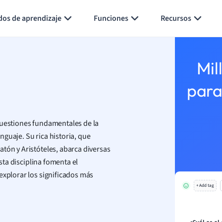
Generar tarjetas de aprendizaje
Resumir página
dos de aprendizaje
Funciones
Recursos
Mil
para
cuestiones fundamentales de la
enguaje. Su rica historia, que
tón y Aristóteles, abarca diversas
Esta disciplina fomenta el
explorar los significados más
+ Add tag