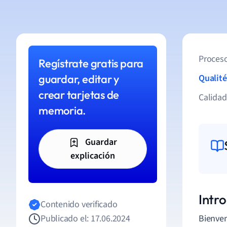
Proceso
Regístrate gratis para
guardar, editar y
Qualité
crear tarjetas de
Calida
memoria.
Guardar
explicación
Intro
Contenido verificado
Publicado el: 17.06.2024
Bienven