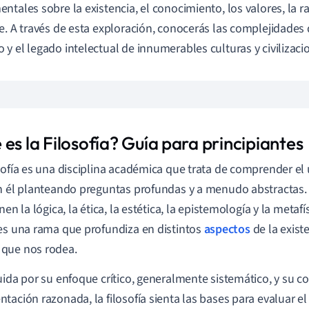
ntales sobre la existencia, el conocimiento, los valores, la r
e. A través de esta exploración, conocerás las complejidade
y el legado intelectual de innumerables culturas y civilizaci
es la Filosofía? Guía para principiantes
sofía es una disciplina académica que trata de comprender el 
n él planteando preguntas profundas y a menudo abstractas. E
nen la lógica, la ética, la estética, la epistemología y la metaf
es una rama que profundiza en distintos
aspectos
de la exist
que nos rodea.
uida por su enfoque crítico, generalmente sistemático, y su co
tación razonada, la filosofía sienta las bases para evaluar e