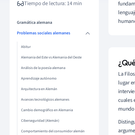
Tiempo de lectura: 14 min
fundame
lenguaj
humano 
Gramática alemana
Problemas sociales alemanes
Abitur
Alemania del Este vs Alemania del Oeste
¿Qué 
Análisis de la poesía alemana
La Filo
Aprendizaje autónomo
lugar e
Arquitectura en Alemán
intervie
cuales 
Avances tecnológicos alemanes
mundo 
Cambio demográfico en Alemania
Ciberseguridad (Alemán)
Disting
argumen
Comportamiento del consumidor alemán