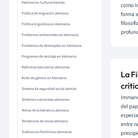
Patrimonio Cultural Alemán
como Im
forma a
Política de migración alemana
filosofí
Política lingüística en Alemania
profund
Problemas ambientales en Alemania
Problemas de desempleo en Alemania
Programas de reciclaje en Alemania
Reformas educativas alemanas
La F
Roles de género en Alemania
críti
Sistema de seguridad social alemán
Immanue
Símbolos nacionales alemanes
del pap
Temas de la literatura alemana
especi
Tendencias de moda alemana
entre r
Tradiciones folclóricas alemanas
princip