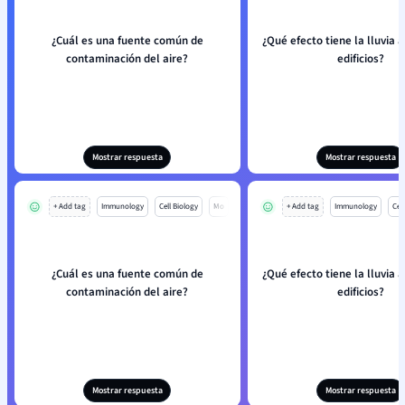
¿Cuál es una fuente común de
¿Qué efecto tiene la lluvia á
contaminación del aire?
edificios?
Mostrar respuesta
Mostrar respuesta
+ Add tag
Immunology
Cell Biology
Mo
+ Add tag
Immunology
Cell
¿Cuál es una fuente común de
¿Qué efecto tiene la lluvia á
contaminación del aire?
edificios?
Mostrar respuesta
Mostrar respuesta