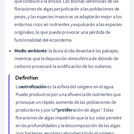
que conduce a la anoxia. Las
toxinas venenosas de las
floraciones de algas perjudicarán a las poblaciones de
peces, y las especies invasoras se adaptarán mejor a los
entornos ricos en nutrientes y expulsarán a las especies
originales, lo que puede provocar una pérdida de
funcionalidad del ecosistema.
Medio ambiente
: la lluvia ácida devastará los paisajes,
mientras que la deposición atmosférica de dióxido de
carbono provocará la acidificación de los océanos.
La
eutrofización
es la asfixia del oxígeno en el agua.
Puede producirse por una afluencia de nutrientes que
provoque un rápido aumento de las poblaciones de
productores y por la
"prolifer
ación de algas". Estas
floraciones de algas impedirán que la luz solar penetre
en las profundidades y la descomposición de las algas
(por bacterias aerobias) absorberá todo el oxígeno