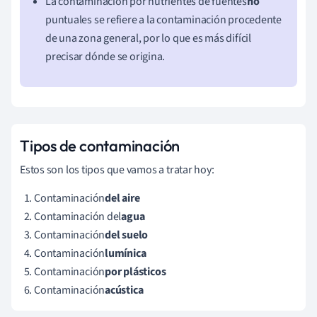
La contaminación por nutrientes de fuentes
no
puntuales se refiere a la contaminación
procedente
de una zona general, por lo que es más difícil
precisar dónde se origina.
Tipos de contaminación
Estos son los tipos que vamos a tratar hoy:
Contaminación
del aire
Contaminación del
agua
Contaminación
del suelo
Contaminación
lumínica
Contaminación
por plásticos
Contaminación
acústica