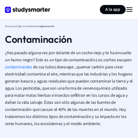
Generar tarjetas de aprendizaje
Resumir página
A la app
Resumenes
Ciencias Ambientales
Contaminación
Contaminación
¿Has pasado alguna vez por delante de un coche viejo y te ha envuelto
un humo negro? Esto es un tipo de contaminación.
Los coches
escupen
contaminantes
de sus
tubos
de
escape
, quemar
carbón
para crear
electricidad
contamina el aire, mientras que las industrias y los hogares
generan
basura y
aguas residuales
que pueden contaminar la tierra y el
agua.
Los pesticidas, que son una forma de
veneno
químico
utilizado
para matar malas hierbas e insectos
-se
filtran
en
los cursos de agua
y
dañan
la vida salvaje.
Éstas son sólo algunas de las fuentes de
contaminación que causan el 40% de las muertes en el mundo. Hoy
trataremos los distintos tipos de contaminación y su impacto en los
seres humanos, los ecosistemas y el medio ambiente.