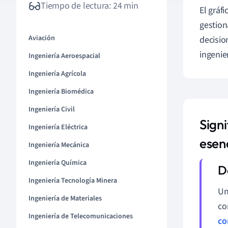
Tiempo de lectura: 24 min
El gráf
gestion
Aviación
decisio
ingenier
Ingeniería Aeroespacial
Ingeniería Agrícola
Ingeniería Biomédica
Ingeniería Civil
Signi
Ingeniería Eléctrica
esen
Ingeniería Mecánica
Ingeniería Química
Ingeniería Tecnología Minera
Un
Ingeniería de Materiales
co
Ingeniería de Telecomunicaciones
co