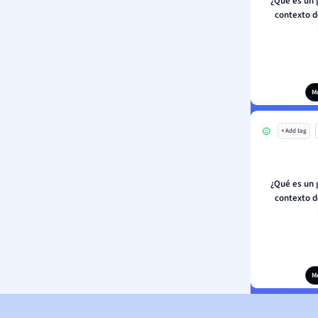
¿Qué es un g
contexto 
M
+ Add tag
¿Qué es un g
contexto 
M