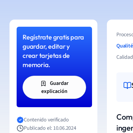
Proceso
Regístrate gratis para
guardar, editar y
Qualité
crear tarjetas de
Calida
memoria.
Guardar
explicación
Comp
Contenido verificado
inge
Publicado el: 10.06.2024