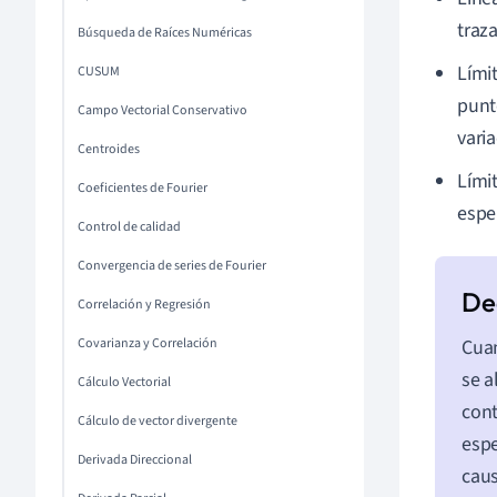
traz
Búsqueda de Raíces Numéricas
Límit
CUSUM
punt
Campo Vectorial Conservativo
vari
Centroides
Límit
Coeficientes de Fourier
espe
Control de calidad
Convergencia de series de Fourier
Correlación y Regresión
Covarianza y Correlación
Cuan
se a
Cálculo Vectorial
cont
Cálculo de vector divergente
espe
Derivada Direccional
caus