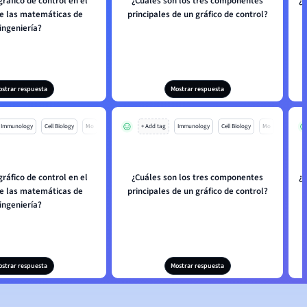
ráfico de control en el
¿Cuáles son los tres componentes
¿
de las matemáticas de
principales de un gráfico de control?
ingeniería?
ostrar respuesta
Mostrar respuesta
Immunology
Cell Biology
Mo
+ Add tag
Immunology
Cell Biology
Mo
ráfico de control en el
¿Cuáles son los tres componentes
¿
de las matemáticas de
principales de un gráfico de control?
ingeniería?
ostrar respuesta
Mostrar respuesta