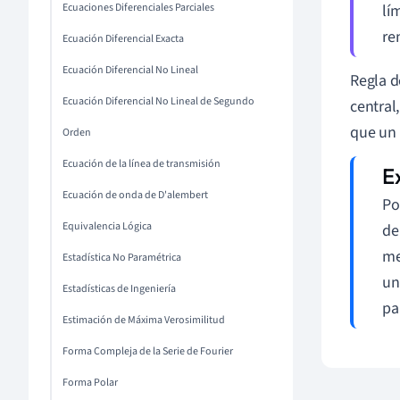
Ecuaciones Diferenciales Parciales
lí
re
Ecuación Diferencial Exacta
Ecuación Diferencial No Lineal
Regla d
Ecuación Diferencial No Lineal de Segundo
central
que un 
Orden
Ecuación de la línea de transmisión
Ecuación de onda de D'alembert
Po
Equivalencia Lógica
de
me
Estadística No Paramétrica
un
Estadísticas de Ingeniería
pa
Estimación de Máxima Verosimilitud
Forma Compleja de la Serie de Fourier
Forma Polar