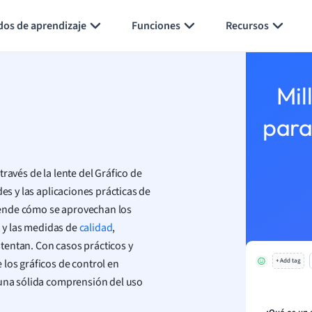
Generar tarjetas de aprendizaje
Resumir página
dos de aprendizaje
Funciones
Recursos
Mil
para
ravés de la lente del Gráfico de
es y las aplicaciones prácticas de
rende cómo se aprovechan los
n y las medidas de
calidad
,
tentan. Con casos prácticos y
los gráficos de control en
+ Add tag
 una sólida comprensión del uso