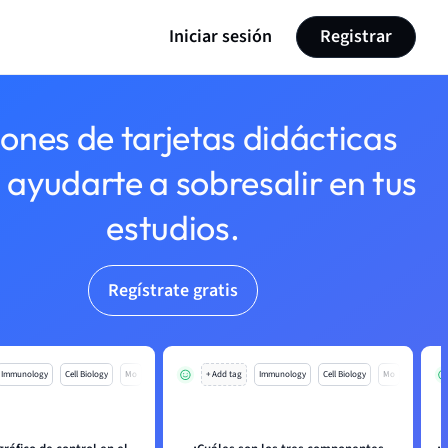
Iniciar sesión
Registrar
lones de tarjetas didácticas
 ayudarte a sobresalir en tus
estudios.
Regístrate gratis
Immunology
Cell Biology
Mo
+ Add tag
Immunology
Cell Biology
Mo