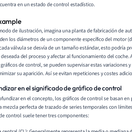
cuentra en un estado de control estadístico.
modo de ilustración, imagina una planta de fabricación de au
den los diámetros de un componente específico del motor (d
 cada válvula se desvía de un tamaño estándar, esto podría p
 deseada del proceso y afectar al funcionamiento del coche. A
 gráficos de control, se pueden supervisar estas variaciones
nimizar su aparición. Así se evitan repeticiones y costes adici
dizar en el significado de gráfico de control
ofundizar en el concepto, los gráficos de control se basan en p
 mezcla perfecta de trazado de series temporales con límites
 de control suele tener tres componentes:
a central (CL): Generalmente representa la media o mediana 