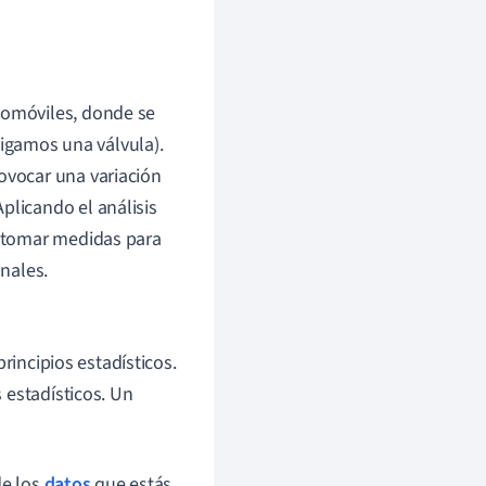
tomóviles, donde se
igamos una válvula).
rovocar una variación
plicando el análisis
 y tomar medidas para
onales.
rincipios estadísticos.
 estadísticos. Un
de los
datos
que estás