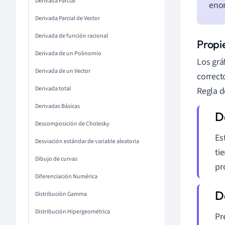
Derivada Parcial
enor
Derivada Parcial de Vector
Derivada de función racional
Propi
Derivada de un Polinomio
Los grá
Derivada de un Vector
correct
Derivada total
Regla d
Derivadas Básicas
Descomposición de Cholesky
Es
Desviación estándar de variable aleatoria
ti
Dibujo de curvas
pr
Diferenciación Numérica
Distribución Gamma
Distribución Hipergeométrica
Pr