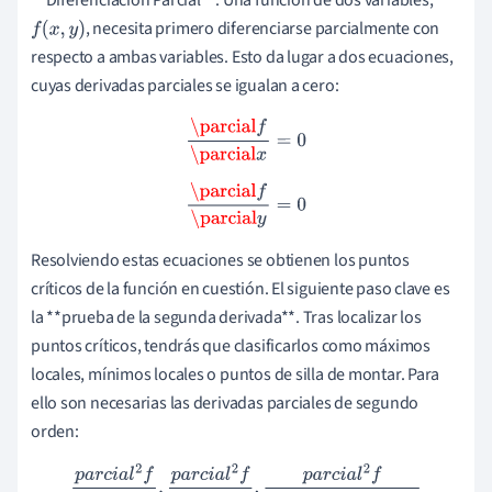
**Diferenciación Parcial**. Una función de dos variables,
, necesita primero diferenciarse parcialmente con
f
(
x
,
y
)
respecto a ambas variables. Esto da lugar a dos ecuaciones,
cuyas derivadas parciales se igualan a cero:
\parcial
f
\parcial
x
=
0
\parcial
f
\parcial
y
=
0
Resolviendo estas ecuaciones se obtienen los puntos
críticos de la función en cuestión. El siguiente paso clave es
la **prueba de la segunda derivada**. Tras localizar los
puntos críticos, tendrás que clasificarlos como máximos
locales, mínimos locales o puntos de silla de montar. Para
ello son necesarias las derivadas parciales de segundo
orden:
p
a
r
c
i
a
l
2
f
p
a
r
c
i
a
l
x
2
,
p
a
r
c
i
a
l
2
f
p
a
r
c
i
a
l
y
2
,
p
a
r
c
i
a
l
2
f
p
a
r
c
i
a
l
x
\parci