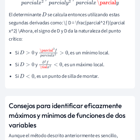
al
y
El determinante
se calcula entonces utilizando estas
D
segundas derivadas como: \[ D = \frac{parcial^2 f}{parcial
x^2} \Ahora, el signo de D y D da la naturaleza del punto
crítico:
Si
y
, es un mínimo local.
D
>
0
\parcial
2
f
p
a
r
c
i
a
l
x
2
>
0
Si
y
, es un máximo local.
D
>
0
∂
2
f
\tial
x
2
<
0
Si
, es un punto de silla de montar.
D
<
0
Consejos para identificar eficazmente
máximos y mínimos de funciones de dos
variables
Aunque el método descrito anteriormente es sencillo,