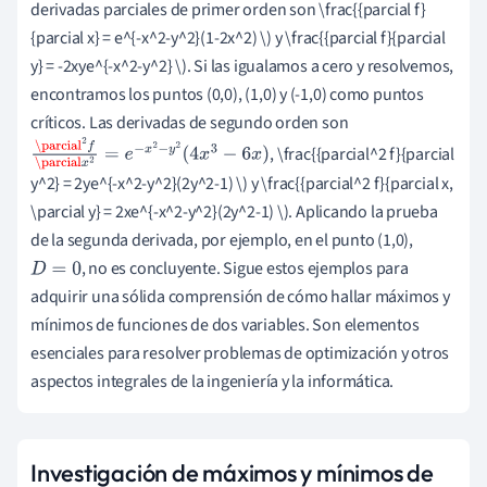
derivadas parciales de primer orden son \frac{{parcial f}
{parcial x} = e^{-x^2-y^2}(1-2x^2) \) y \frac{{parcial f}{parcial
y} = -2xye^{-x^2-y^2} \). Si las igualamos a cero y resolvemos,
encontramos los puntos (0,0), (1,0) y (-1,0) como puntos
críticos. Las derivadas de segundo orden son
, \frac{{parcial^2 f}{parcial
\parcial
2
f
\parcial
x
2
=
e
−
x
2
−
y
2
(
4
x
3
y^2} = 2ye^{-x^2-y^2}(2y^2-1) \) y \frac{{parcial^2 f}{parcial x,
−
6
x
)
\parcial y} = 2xe^{-x^2-y^2}(2y^2-1) \). Aplicando la prueba
de la segunda derivada, por ejemplo, en el punto (1,0),
, no es concluyente. Sigue estos ejemplos para
D
=
0
adquirir una sólida comprensión de cómo hallar máximos y
mínimos de funciones de dos variables. Son elementos
esenciales para resolver problemas de optimización y otros
aspectos integrales de la ingeniería y la informática.
Investigación de máximos y mínimos de