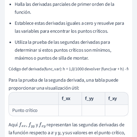
Halla las derivadas parciales de primer orden de la
función.
Establece estas derivadas iguales a cero y resuelve para
las variables para encontrar los puntos críticos.
Utiliza la prueba de las segundas derivadas para
determinar si estos puntos críticos son mínimos,
máximos o puntos de silla de montar.
Código def derivada(func, var): h = 1,0/1000 devolver (func(var + h) - func(v
Para la prueba de la segunda derivada, una tabla puede
proporcionar una visualización útil:
f_xx
f_yy
f_xy
Punto crítico
Aquí
,
y
representan las segundas derivadas de
f
x
x
f
y
y
f
x
y
la función respecto a
y
, y sus valores en el punto crítico,
x
y