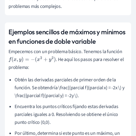
problemas más complejos.
Ejemplos sencillos de máximos y mínimos
en funciones de doble variable
Empecemos con un problema básico. Tenemos la función
. He aquí los pasos para resolver el
f
(
x
,
y
)
=
−
(
x
2
+
y
2
)
problema:
Obtén las derivadas parciales de primer orden de la
función. Se obtendría \frac{{parcial f}{parcial x} = -2x \) y
\frac{{parcial f}{parcial y} = -2y \).
Encuentra los puntos críticos fijando estas derivadas
parciales iguales a 0. Resolviendo se obtiene el único
punto crítico (0,0).
Por último, determina si este punto es un máximo, un