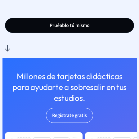
Pruéablo tú mismo
Millones de tarjetas didácticas
para ayudarte a sobresalir en tus
estudios.
Regístrate gratis