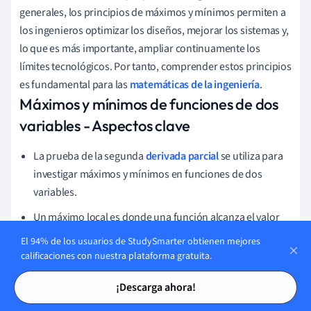
generales, los principios de máximos y mínimos permiten a
los ingenieros optimizar los diseños, mejorar los sistemas y,
lo que es más importante, ampliar continuamente los
límites tecnológicos. Por tanto, comprender estos principios
es fundamental para las
matemáticas de la ingeniería
.
Máximos y mínimos de funciones de dos
variables - Aspectos clave
La prueba de la segunda
derivada parcial
se utiliza para
investigar máximos y mínimos en funciones de dos
variables.
Un máximo local es donde una función alcanza el valor
más alto dentro de su dominio, mientras que un mínimo
El 94% de los usuarios de StudySmarter obtienen mejores
local es donde alcanza el valor más bajo. Si no es ni un
calificaciones con nuestra plataforma gratuita.
máximo ni un mínimo, se denomina punto de silla de
Tarjetas de estudio
Tarjetas de estudio
¡Descarga ahora!
montar.