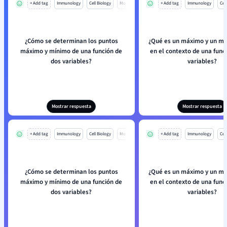
+ Add tag
Immunology
Cell Biology
Mo
+ Add tag
Immunology
Cell
¿Cómo se determinan los puntos
¿Qué es un máximo y un mí
máximo y mínimo de una función de
en el contexto de una func
dos variables?
variables?
Mostrar respuesta
Mostrar respuesta
+ Add tag
Immunology
Cell Biology
Mo
+ Add tag
Immunology
Cell
¿Cómo se determinan los puntos
¿Qué es un máximo y un mí
máximo y mínimo de una función de
en el contexto de una func
dos variables?
variables?