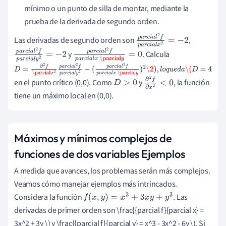
mínimo o un punto de silla de montar, mediante la
prueba de la derivada de segundo orden.
Las derivadas de segundo orden son
,
p
a
r
c
i
a
l
2
f
p
a
r
c
i
a
l
y
. Calcula
x
2
=
−
2
p
a
r
c
i
a
l
2
f
p
a
r
c
i
a
l
p
a
r
c
i
a
l
2
f
p
a
r
c
i
a
l
x
\par
y
2
=
−
2
cial
y
=
0
D
=
∂
2
f
\parcial
x
2
p
a
r
c
i
a
l
2
f
p
a
r
c
i
a
l
y
2
−
en el punto crítico (0,0). Como
y
, la función
(
p
a
r
c
i
a
l
2
f
p
a
r
c
i
a
l
x
\parcial
y
)
2
\2
)
,
l
o
q
u
e
d
a
\(
D
=
4
D
>
0
∂
2
f
∂
x
2
<
0
tiene un máximo local en (0,0).
Máximos y mínimos complejos de
funciones de dos variables Ejemplos
A medida que avances, los problemas serán más complejos.
Veamos cómo manejar ejemplos más intrincados.
Considera la función
. Las
f
(
x
,
y
)
=
x
3
+
3
x
y
+
y
3
derivadas de primer orden son \frac{{parcial f}{parcial x} =
3x^2 + 3y \) y \frac{{parcial f}{parcial y} = x^3 - 3x^2 - 6y \). Si