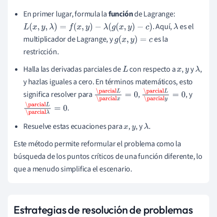
En primer lugar, formula la
función
de Lagrange:
. Aquí,
es el
L
(
x
,
y
,
λ
)
=
f
(
x
,
y
)
−
λ
(
g
(
x
,
y
)
−
c
)
λ
multiplicador de Lagrange, y
es la
g
(
x
,
y
)
=
c
restricción.
Halla las derivadas parciales de
con respecto a
,
y
,
L
x
y
λ
y hazlas iguales a cero. En términos matemáticos, esto
significa resolver para
,
, y
\parcial
L
\par
\parcial
L
\par
.
cial
x
=
0
cial
y
=
0
\parcial
L
\par
cial
λ
=
0
Resuelve estas ecuaciones para
,
, y
.
x
y
λ
Este método permite reformular el problema como la
búsqueda de los puntos críticos de una función diferente, lo
que a menudo simplifica el escenario.
Estrategias de resolución de problemas