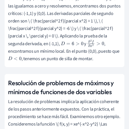
las igualamos a cero y resolvemos, encontramos dos puntos
críticos: (-1,1) y (0,0). Las derivadas parciales de segundo
orden son \ ( \frac{parcial^2 f}{parcial x^2} = 1 \), \ (
\frac{parcial^2 f}{parcial y^2} = -6 \) y \ ( \frac{parcial^2 f}
{parcial x \, \parcial y} = 0 \). Aplicando la prueba de la
segunda derivada, en (-1,1),
y
,
D
=
6
>
0
∂
2
f
∂
x
2
>
0
encontramos un mínimo local. En el punto (0,0), puesto que
, tenemos un punto de silla de montar.
D
<
0
Resolución de problemas de máximos y
mínimos de funciones de dos variables
La resolución de problemas implica la aplicación coherente
de los pasos anteriormente expuestos. Con la práctica, el
procedimiento se hace más fácil. Examinemos otro ejemplo.
Consideremos la función \( f(x, y) = xe^{-x^2-y^2} \Las