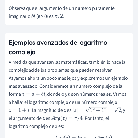
i
(
Observa que el argumento de un número puramente
a
imaginario
(
> 0) es
.
b
i
b
π
/
2
p
r
o
Ejemplos avanzados de logaritmo
x
complejo
.
)
A medida que avanzan las matemáticas, también lo hace la
complejidad de los problemas que pueden resolver.
Vayamos ahora un poco más lejos y exploremos un ejemplo
más avanzado. Consideremos un número complejo de la
forma
, donde
y
son números reales. Vamos
z
=
a
+
b
i
a
b
a hallar el logaritmo complejo de un número complejo
. La magnitud de
es
, y
z
=
1
+
i
z
|
z
|
=
1
2
+
1
2
=
2
el argumento de
es
. Por tanto, el
z
A
r
g
(
z
)
=
π
/
4
logaritmo complejo de
es:
z