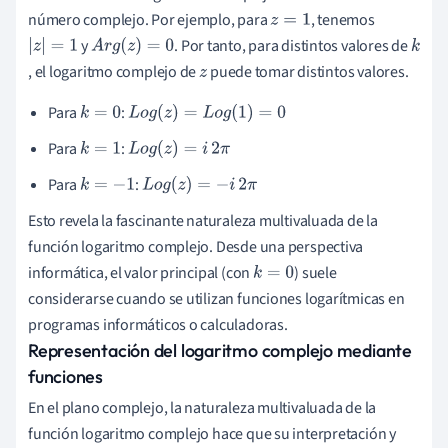
número complejo. Por ejemplo, para
, tenemos
z
=
1
y
. Por tanto, para distintos valores de
|
z
|
=
1
A
r
g
(
z
)
=
0
k
, el logaritmo complejo de
puede tomar distintos valores.
z
Para
:
k
=
0
L
o
g
(
z
)
=
L
o
g
(
1
)
=
0
Para
:
k
=
1
L
o
g
(
z
)
=
i
2
π
Para
:
k
=
−
1
L
o
g
(
z
)
=
−
i
2
π
Esto revela la fascinante naturaleza multivaluada de la
función logaritmo complejo. Desde una perspectiva
informática, el valor principal (con
) suele
k
=
0
considerarse cuando se utilizan funciones logarítmicas en
programas informáticos o calculadoras.
Representación del logaritmo complejo mediante
funciones
En el plano complejo, la naturaleza multivaluada de la
función logaritmo complejo hace que su interpretación y