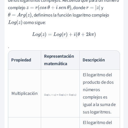
de los logaritmos complejos. Recuerda que para un número
complejo
, donde
y
z
=
r
(
c
o
s
θ
+
i
s
e
n
θ
)
r
=
|
z
|
, definimos la función logaritmo complejo
θ
=
A
r
g
(
z
)
como sigue:
L
o
g
(
z
)
L
o
g
(
z
)
=
L
o
g
(
r
)
+
i
(
θ
+
2
k
π
)
.
Representación
Propiedad
Descripción
matemática
El logaritmo del
producto de dos
números
Multiplicación
L
o
g
(
z
1
×
z
2
)
=
L
o
g
(
z
1
)
+
L
o
g
(
z
2
)
complejos es
igual a la suma de
sus logaritmos.
El logaritmo del