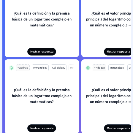
¿Cuál es la definición y la premisa
¿Cuál es el valor princip
básica de un logaritmo complejo en
principal) del logaritmo co
matemáticas?
un número complejo
z
=
x
+
Mostrar respuesta
Mostrar respuesta
+ Add tag
Immunology
Cell Biology
Mo
+ Add tag
Immunology
Cell
¿Cuál es la definición y la premisa
¿Cuál es el valor princip
básica de un logaritmo complejo en
principal) del logaritmo co
matemáticas?
un número complejo
z
=
x
+
Mostrar respuesta
Mostrar respuesta