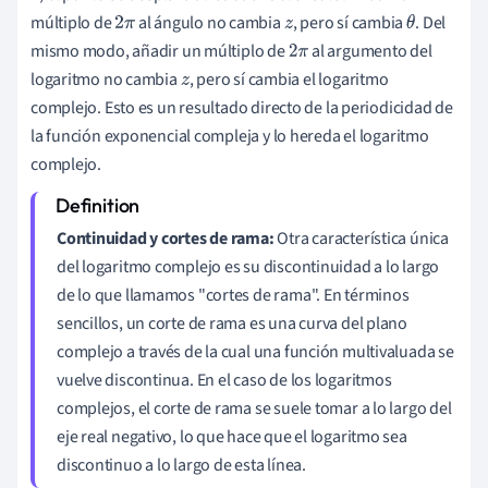
múltiplo de
al ángulo no cambia
, pero sí cambia
. Del
2
π
z
θ
mismo modo, añadir un múltiplo de
al argumento del
2
π
logaritmo no cambia
, pero sí cambia el logaritmo
z
complejo. Esto es un resultado directo de la periodicidad de
la función exponencial compleja y lo hereda el logaritmo
complejo.
Continuidad y cortes de rama:
Otra característica única
del logaritmo complejo es su discontinuidad a lo largo
de lo que llamamos "cortes de rama". En términos
sencillos, un corte de rama es una curva del plano
complejo a través de la cual una función multivaluada se
vuelve discontinua. En el caso de los logaritmos
complejos, el corte de rama se suele tomar a lo largo del
eje real negativo, lo que hace que el logaritmo sea
discontinuo a lo largo de esta línea.