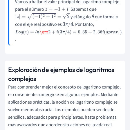
Vamos a hallar el valor principal del logaritmo complejo
para el número
. Sabemos que
z
=
−
1
+
i
y el ángulo
que forma
|
z
|
=
(
−
1
)
2
+
1
2
=
2
θ
z
con el eje real positivo es
. Por tanto,
3
π
/
4
L
.
o
g
(
z
Exploración de ejemplos de logaritmos
)
complejos
=
l
Para comprender mejor el concepto de logaritmo complejo,
n
es conveniente sumergirse en algunos ejemplos. Mediante
\
aplicaciones prácticas, la noción de logaritmo complejo se
q
vuelve menos abstracta. Los ejemplos pueden ser desde
r
sencillos, adecuados para principiantes, hasta problemas
t
más avanzados que aborden situaciones de la vida real.