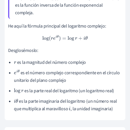
es la función inversa de la función exponencial
compleja.
He aquí la fórmula principal del logaritmo complejo:
log
(
r
e
i
θ
)
=
log
r
+
i
θ
Desglosémoslo:
es la magnitud del número complejo
r
es el número complejo correspondiente en el círculo
e
i
θ
unitario del plano complejo
es la parte real del logaritmo (un logaritmo real)
log
r
es la parte imaginaria del logaritmo (un número real
i
θ
que multiplica al maravilloso
, la unidad imaginaria)
i