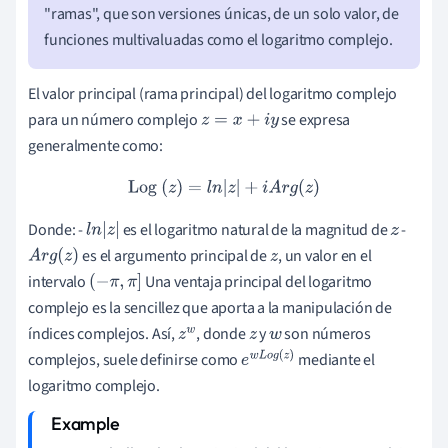
"ramas", que son versiones únicas, de un solo valor, de
funciones multivaluadas como el logaritmo complejo.
El valor principal (rama principal) del logaritmo complejo
para un número complejo
se expresa
z
=
x
+
i
y
generalmente como:
Log
(
z
)
=
l
n
|
z
|
+
i
A
r
g
(
z
)
Donde: -
es el logaritmo natural de la magnitud de
-
l
n
|
z
|
z
es el argumento principal de
, un valor en el
A
r
g
(
z
)
z
intervalo
Una ventaja principal del logaritmo
(
−
π
,
π
]
complejo es la sencillez que aporta a la manipulación de
índices complejos. Así,
, donde
y
son números
z
z
w
complejos, suele definirse como
mediante el
w
e
w
L
o
g
(
logaritmo complejo.
z
)