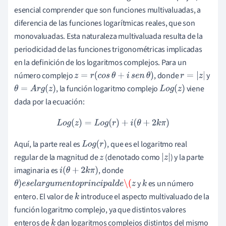
esencial comprender que son funciones multivaluadas, a
diferencia de las funciones logarítmicas reales, que son
monovaluadas. Esta naturaleza multivaluada resulta de la
periodicidad de las funciones trigonométricas implicadas
en la definición de los logaritmos complejos. Para un
número complejo
, donde
y
z
=
r
(
c
o
s
θ
+
i
s
e
n
θ
)
r
=
|
z
|
, la función logaritmo complejo
viene
θ
=
A
r
g
(
z
)
L
o
g
(
z
)
dada por la ecuación:
L
o
g
(
z
)
=
L
o
g
(
r
)
+
i
(
θ
+
2
k
π
)
Aquí, la parte real es
, que es el logaritmo real
L
o
g
(
r
)
regular de la magnitud de
(denotado como
) y la parte
z
|
z
|
imaginaria es
, donde
i
(
θ
+
2
k
π
)
y
es un número
θ
)
e
s
e
l
a
r
g
u
m
e
n
t
o
p
r
i
n
c
i
p
a
l
d
e
\(
z
k
entero. El valor de
introduce el aspecto multivaluado de la
k
función logaritmo complejo, ya que distintos valores
enteros de
dan logaritmos complejos distintos del mismo
k