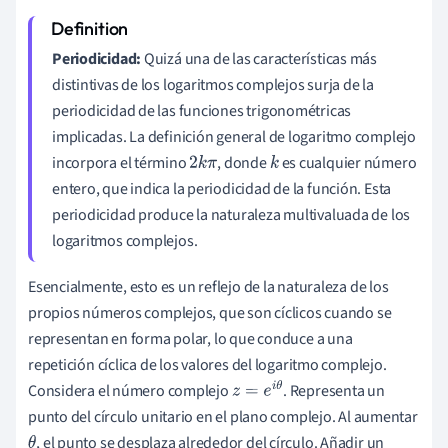
Periodicidad:
Quizá una de las características más
distintivas de los logaritmos complejos surja de la
periodicidad de las funciones trigonométricas
implicadas. La definición general de logaritmo complejo
incorpora el término
, donde
es cualquier número
2
k
π
k
entero, que indica la periodicidad de la función. Esta
periodicidad produce la naturaleza multivaluada de los
logaritmos complejos.
Esencialmente, esto es un reflejo de la naturaleza de los
propios números complejos, que son cíclicos cuando se
representan en forma polar, lo que conduce a una
repetición cíclica de los valores del logaritmo complejo.
Considera el número complejo
. Representa un
z
=
e
i
θ
punto del círculo unitario en el plano complejo. Al aumentar
, el punto se desplaza alrededor del círculo. Añadir un
θ