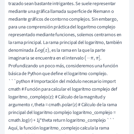
trazado sean bastante intrigantes. Se suele representar
mediante una gráfica llamada superficie de Riemann o
mediante gráficos de contorno complejos. Sin embargo,
para una comprensión práctica del logaritmo complejo
representado mediante funciones, solemos centrarnos en
la rama principal. La rama principal del logaritmo, también
denominada
, es la rama en la que la parte
L
o
g
(
z
)
imaginaria se encuentra en el intervalo
.
(
−
π
,
π
]
Profundizando un poco más, consideremos una función
básica de Python que define el logaritmo complejo.
```python # Importación del módulo necesario import
cmath # Función para calcular el logaritmo complejo def
logaritmo_complejo(z): # Cálculo de la magnitud y
argumento r, theta = cmath.polar(z) # Cálculo de la rama
principal del logaritmo complejo logaritmo_complejo =
cmath.log(r) + 1j*theta return logaritmo_complejo ```
Aquí, la función logaritmo_complejo calcula la rama