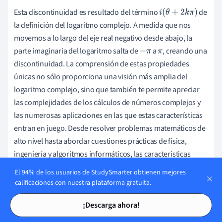
Esta discontinuidad es resultado del término
de
i
(
θ
+
2
k
π
)
la definición del logaritmo complejo. A medida que nos
movemos a lo largo del eje real negativo desde abajo, la
parte imaginaria del logaritmo salta de
a
, creando una
−
π
π
discontinuidad. La comprensión de estas propiedades
únicas no sólo proporciona una visión más amplia del
logaritmo complejo, sino que también te permite apreciar
las complejidades de los cálculos de números complejos y
las numerosas aplicaciones en las que estas características
entran en juego. Desde resolver problemas matemáticos de
alto nivel hasta abordar cuestiones prácticas de física,
ingeniería y algoritmos informáticos, las características
únicas del logaritmo complejo pueden marcar una
El 94% de los usuarios de StudySmarter obtienen mejores
diferencia notable.
calificaciones con nuestra plataforma gratuita.
Tarjetas de estudio
Tarjetas de estudio
¡Descarga ahora!
Resolver problemas de logaritmos