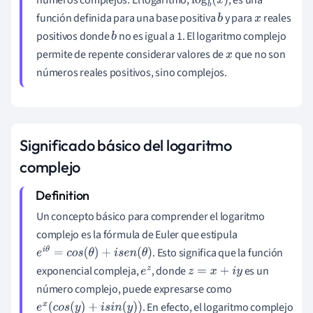
log
b
(
x
)
función definida para una base positiva
y para
reales
b
x
positivos donde
no es igual a 1. El logaritmo complejo
b
permite de repente considerar valores de
que no son
x
números reales positivos, sino complejos.
Significado básico del logaritmo
complejo
Un concepto básico para comprender el logaritmo
complejo es la fórmula de Euler que estipula
. Esto significa que la función
e
i
θ
=
c
o
s
(
θ
)
+
i
s
e
n
(
θ
)
exponencial compleja,
, donde
es un
e
z
z
=
x
+
i
y
número complejo, puede expresarse como
. En efecto, el logaritmo complejo
e
x
(
c
o
s
(
y
)
+
i
s
i
n
(
y
)
)