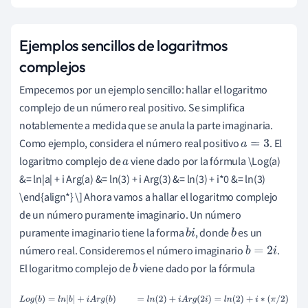
2
+
i
(
Ejemplos sencillos de logaritmos
3
complejos
π
Empecemos por un ejemplo sencillo: hallar el logaritmo
/
complejo de un número real positivo. Se simplifica
4
notablemente a medida que se anula la parte imaginaria.
)
Como ejemplo, considera el número real positivo
. El
=
a
=
3
logaritmo complejo de
viene dado por la fórmula \Log(a)
0
a
&= ln|a| + i Arg(a) &= ln(3) + i Arg(3) &= ln(3) + i*0 &= ln(3)
,
\end{align*} \] Ahora vamos a hallar el logaritmo complejo
3
de un número puramente imaginario. Un número
5
puramente imaginario tiene la forma
, donde
es un
+
b
i
b
número real. Consideremos el número imaginario
.
2
b
=
2
i
El logaritmo complejo de
viene dado por la fórmula
,
b
3
L
o
g
(
b
)
=
l
n
|
b
|
+
i
A
r
g
(
b
)
=
l
n
(
2
)
+
i
A
r
g
(
2
i
)
=
l
n
(
2
)
+
i
∗
(
π
/
2
)
6