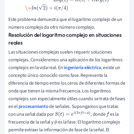
L
o
g
(
z
)
=
l
n
|
z
|
+
i
A
r
g
(
z
)
\=
l
n
(
2
)
+
i
(
π
/
4
)
Este problema demuestra que el logaritmo complejo de un
número complejo da otro número complejo.
Resolución del logaritmo complejo en situaciones
reales
Las situaciones complejas suelen requerir soluciones
complejas. Consideremos una aplicación de los logaritmos
complejos en la vida real. En
ingeniería eléctrica
, existe un
concepto único conocido como fase. Representa la
diferencia de tiempo entre los ceros de diferentes formas de
onda que tienen la misma frecuencia. Los logaritmos
complejos son especialmente útiles cuando se trata de fases
en el
procesamiento
de señales. Supongamos que tratas
con una señal dada por
, donde
es la
S
(
t
)
=
e
i
(
2
π
f
t
+
ϕ
)
f
frecuencia de la señal y
es la fase. El logaritmo complejo
ϕ
permite extraer la información de fase de la señal. El