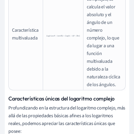
calcula el valor
absoluto y el
ángulo de un
Característica
número
L
o
g
(
r
(
c
o
s
θ
+
i
s
e
n
θ
)
)
=
L
o
g
(
r
)
+
i
(
θ
+
2
k
π
)
multivaluada
complejo, lo que
da lugar a una
función
multivaluada
debido a la
naturaleza cíclica
de los ángulos.
Características únicas del logaritmo complejo
Profundizando en la estructura del logaritmo complejo, más
allá de las propiedades básicas afines a los logaritmos
reales, podemos apreciar las características únicas que
posee: