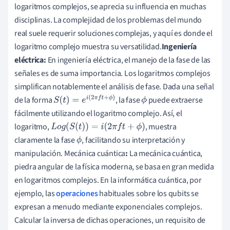
logaritmos complejos, se aprecia su influencia en muchas
disciplinas. La complejidad de los problemas del mundo
real suele requerir soluciones complejas, y aquí es donde el
logaritmo complejo muestra su versatilidad.
Ingeniería
eléctrica:
En ingeniería eléctrica, el manejo de la fase de las
señales es de suma importancia. Los logaritmos complejos
simplifican notablemente el análisis de fase. Dada una señal
de la forma
, la fase
puede extraerse
S
(
t
)
=
e
i
(
2
π
f
t
+
ϕ
)
ϕ
fácilmente utilizando el logaritmo complejo. Así, el
logaritmo,
, muestra
L
o
g
(
S
(
t
)
)
=
i
(
2
π
f
t
+
ϕ
)
claramente la fase
, facilitando su interpretación y
ϕ
manipulación. Mecánica cuántica
:
La mecánica cuántica,
piedra angular de la física moderna, se basa en gran medida
en logaritmos complejos. En la informática cuántica, por
ejemplo, las
operaciones
habituales sobre los qubits se
expresan a menudo mediante exponenciales complejos.
Calcular la inversa de dichas operaciones, un requisito de