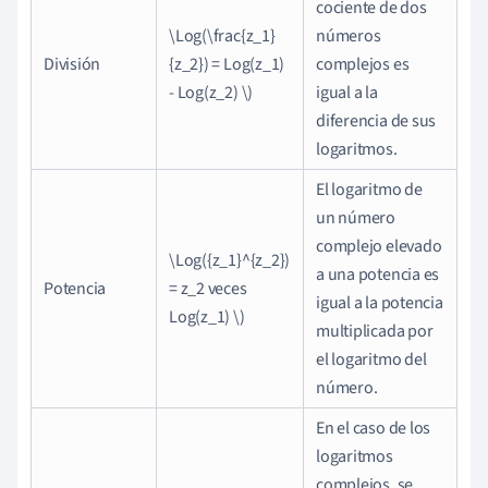
cociente de dos
\Log(\frac{z_1}
números
División
{z_2}) = Log(z_1)
complejos es
- Log(z_2) \)
igual a la
diferencia de sus
logaritmos.
El logaritmo de
un número
complejo elevado
\Log({z_1}^{z_2})
a una potencia es
Potencia
= z_2 veces
igual a la potencia
Log(z_1) \)
multiplicada por
el logaritmo del
número.
En el caso de los
logaritmos
complejos, se