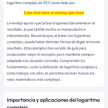
logaritmo complejo de
viene dado por:
S
(
t
)
Extra close brace or missing open brace
Extra close brace or missing open brace
La ventaja aquí es que la fase
aparece claramente en el
ϕ
resultado, lo que facilita mucho su manipulación e
interpretación. Recuerda que, al tratar con logaritmos
complejos, puede haber distintas formas de llegar al mismo
resultado. Estos ejemplos han servido de guía para
comprender mejor el concepto, pero mantente siempre
adaptado a tu situación concreta. Comprender los
fundamentos, como la definición de logaritmo complejo y
cómo trabajar con ellos, te permitirá resolver incluso los
retos matemáticos más complejos.
Importancia y aplicaciones del logaritmo
complejo