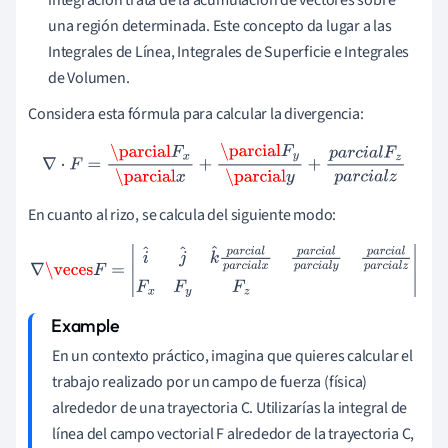
una región determinada. Este concepto da lugar a las
Integrales de Línea, Integrales de Superficie e Integrales
de Volumen.
Considera esta fórmula para calcular la divergencia:
∇
⋅
F
=
\parcial
F
x
\parcial
x
+
\parcial
F
y
\parcial
y
+
p
a
r
c
i
a
l
F
z
p
a
r
c
i
a
l
z
En cuanto al rizo, se calcula del siguiente modo:
∇
\veces
F
=
|
i
^
j
^
k
^
p
a
r
c
i
a
l
p
a
r
c
i
a
l
x
p
a
r
c
i
a
l
p
a
r
c
i
a
l
y
p
a
r
c
i
a
l
p
a
r
c
i
a
l
z
F
x
F
y
F
z
|
En un contexto práctico, imagina que quieres calcular el
trabajo realizado por un campo de fuerza (física)
alrededor de una trayectoria C. Utilizarías la integral de
línea del campo vectorial F alrededor de la trayectoria C,