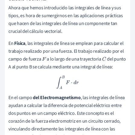
Ahora que hemos introducido las integrales de línea y sus
tipos, es hora de sumergirnos en las aplicaciones prácticas
que hacen de las integrales de línea un componente tan
crucial del cálculo vectorial.
En
Física
, las integrales de línea se emplean para calcular el
trabajo realizado por una fuerza. El trabajo realizado por el
campo de fuerza
a lo largo de una trayectoria
del punto
F
C
A al punto B se calcula mediante una integral de línea:
∫
A
B
F
⋅
d
r
En el campo
del Electromagnetismo
, las integrales de línea
ayudan a calcular la diferencia de potencial eléctrico entre
dos puntos en un campo eléctrico. Este concepto es el
corazón de la fuerza electromotriz en un circuito cerrado,
vinculando directamente las integrales de línea con las