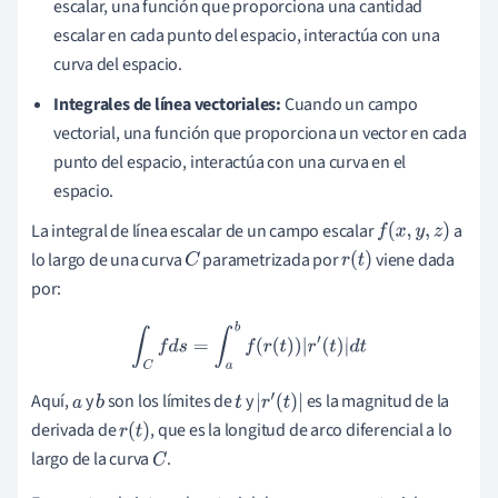
escalar, una función que proporciona una cantidad
escalar en cada punto del espacio, interactúa con una
curva del espacio.
Integrales de línea vectoriales:
Cuando un campo
vectorial, una función que proporciona un vector en cada
punto del espacio, interactúa con una curva en el
espacio.
La integral de línea escalar de un campo escalar
a
f
(
x
,
y
,
z
)
lo largo de una curva
parametrizada por
viene dada
C
r
(
t
)
por:
∫
C
f
d
s
=
∫
a
b
f
(
r
(
t
)
)
|
r
′
(
t
)
|
d
t
Aquí,
y
son los límites de
y
es la magnitud de la
a
b
t
|
r
′
(
t
)
|
derivada de
, que es la longitud de arco diferencial a lo
r
(
t
)
largo de la curva
.
C