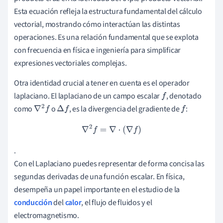
Esta ecuación refleja la estructura fundamental del cálculo
vectorial, mostrando cómo interactúan las distintas
operaciones. Es una relación fundamental que se explota
con frecuencia en física e ingeniería para simplificar
expresiones vectoriales complejas.
Otra identidad crucial a tener en cuenta es el operador
laplaciano. El laplaciano de un campo escalar
, denotado
f
como
o
, es la divergencia del gradiente de
:
∇
2
f
Δ
f
f
∇
2
f
=
∇
⋅
(
∇
f
)
.
Con el Laplaciano puedes representar de forma concisa las
segundas derivadas de una función escalar. En física,
desempeña un papel importante en el estudio de la
conducción
del
calor
, el flujo de fluidos y el
electromagnetismo.