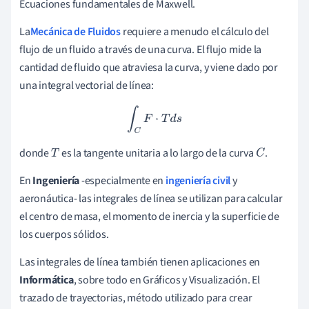
Ecuaciones fundamentales de Maxwell.
La
Mecánica de Fluidos
requiere a menudo el cálculo del
flujo de un fluido a través de una curva. El flujo mide la
cantidad de fluido que atraviesa la curva, y viene dado por
una integral vectorial de línea:
∫
C
F
⋅
T
d
s
donde
es la tangente unitaria a lo largo de la curva
.
T
C
En
Ingeniería
-especialmente en
ingeniería civil
y
aeronáutica- las integrales de línea se utilizan para calcular
el centro de masa, el momento de inercia y la superficie de
los cuerpos sólidos.
Las integrales de línea también tienen aplicaciones en
Informática
, sobre todo en Gráficos y Visualización. El
trazado de trayectorias, método utilizado para crear