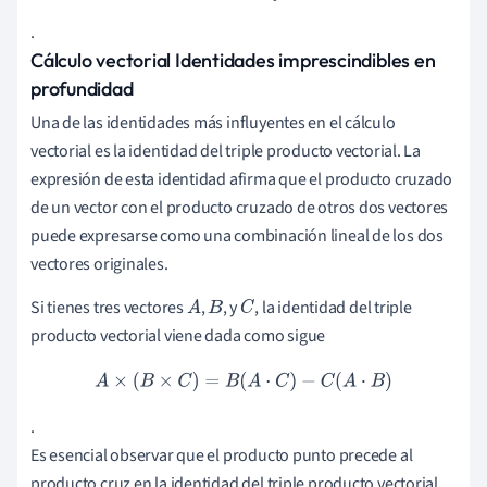
.
Cálculo vectorial Identidades imprescindibles en
profundidad
Una de las identidades más influyentes en el cálculo
vectorial es la identidad del triple producto vectorial. La
expresión de esta identidad afirma que el producto cruzado
de un vector con el producto cruzado de otros dos vectores
puede expresarse como una combinación lineal de los dos
vectores originales.
Si tienes tres vectores
,
, y
, la identidad del triple
A
B
C
producto vectorial viene dada como sigue
A
×
(
B
×
C
)
=
B
(
A
⋅
C
)
−
C
(
A
⋅
B
)
.
Es esencial observar que el producto punto precede al
producto cruz en la identidad del triple producto vectorial.