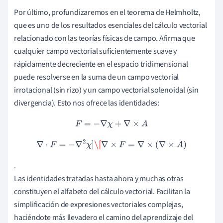
Por último, profundizaremos en el teorema de Helmholtz,
que es uno de los resultados esenciales del cálculo vectorial
relacionado con las teorías físicas de campo. Afirma que
cualquier campo vectorial suficientemente suave y
rápidamente decreciente en el espacio tridimensional
puede resolverse en la suma de un campo vectorial
irrotacional (sin rizo) y un campo vectorial solenoidal (sin
divergencia). Esto nos ofrece las identidades:
F
=
−
∇
χ
+
∇
×
A
∇
⋅
F
=
−
∇
2
χ
]
\[
∇
×
F
=
∇
×
(
∇
×
A
)
.
Las identidades tratadas hasta ahora y muchas otras
constituyen el alfabeto del cálculo vectorial. Facilitan la
simplificación de expresiones vectoriales complejas,
haciéndote más llevadero el camino del aprendizaje del