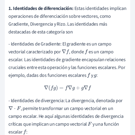
1. Identidades de diferenciación:
Estas identidades implican
operaciones de diferenciación sobre vectores, como
Gradiente, Divergencia y Rizo. Las identidades más
destacadas de esta categoría son
- Identidades de Gradiente: El gradiente es un campo
vectorial caracterizado por
, donde
es un campo
∇
f
f
escalar. Las identidades de gradiente encapsulan relaciones
cruciales entre esta operación y las funciones escalares. Por
ejemplo, dadas dos funciones escalares
y
:
f
g
∇
(
f
g
)
=
f
∇
g
+
g
∇
f
- Identidades de divergencia: La divergencia, denotada por
, permite transformar un campo vectorial en un
∇
⋅
F
campo escalar. He aquí algunas identidades de divergencia
críticas que implican un campo vectorial
y una función
F
escalar
:
f