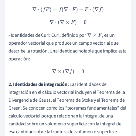
∇
⋅
(
f
F
)
=
f
(
∇
⋅
F
)
+
F
⋅
(
∇
f
)
∇
⋅
(
∇
×
F
)
=
0
- Identidades de Curl: Curl, definido por
, es un
∇
×
F
operador vectorial que produce un campo vectorial que
describe la rotación. Una identidad notable que implica esta
operación:
∇
×
(
∇
f
)
=
0
2. Identidades de integración:
Las identidades de
integración en el cálculo vectorial incluyen el Teorema de la
Divergencia de Gauss, el Teorema de Stoke y el Teorema de
Green. Se conocen como los "teoremas fundamentales" del
cálculo vectorial porque relacionan la integral de una
cantidad sobre un volumen o superficie con la integral de
esa cantidad sobre la frontera del volumen o superficie.