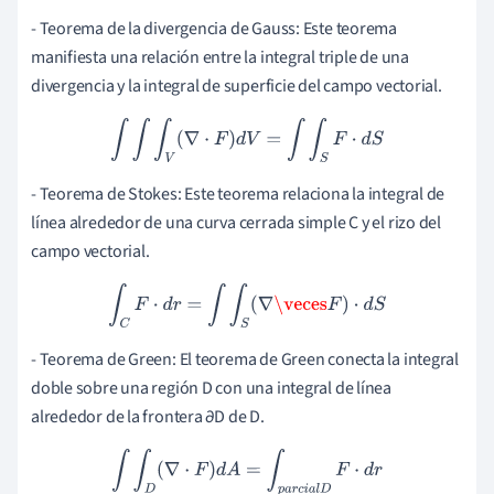
- Teorema de la divergencia de Gauss: Este teorema
manifiesta una relación entre la integral triple de una
divergencia y la integral de superficie del campo vectorial.
∫
∫
∫
V
(
∇
⋅
F
)
d
V
=
∫
∫
S
F
⋅
d
S
- Teorema de Stokes: Este teorema relaciona la integral de
línea alrededor de una curva cerrada simple C y el rizo del
campo vectorial.
∫
C
F
⋅
d
r
=
∫
∫
S
(
∇
\veces
F
)
⋅
d
S
- Teorema de Green: El teorema de Green conecta la integral
doble sobre una región D con una integral de línea
alrededor de la frontera ∂D de D.
∫
∫
D
(
∇
⋅
F
)
d
A
=
∫
p
a
r
c
i
a
l
D
F
⋅
d
r