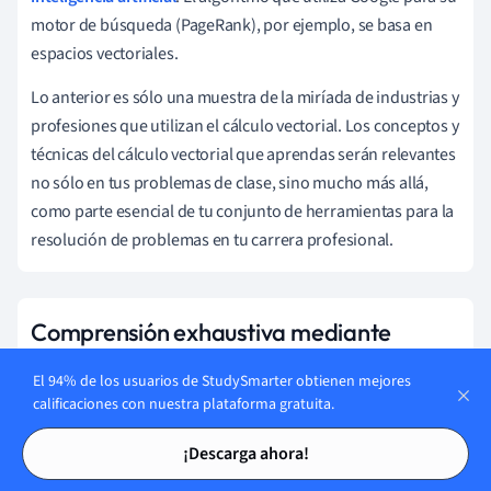
motor de búsqueda (PageRank), por ejemplo, se basa en
espacios vectoriales.
Lo anterior es sólo una muestra de la miríada de industrias y
profesiones que utilizan el cálculo vectorial. Los conceptos y
técnicas del cálculo vectorial que aprendas serán relevantes
no sólo en tus problemas de clase, sino mucho más allá,
como parte esencial de tu conjunto de herramientas para la
resolución de problemas en tu carrera profesional.
Comprensión exhaustiva mediante
ejemplos de cálculo vectorial
El 94% de los usuarios de StudySmarter obtienen mejores
El cálculo vectorial puede parecer abrumador, pero el
calificaciones con nuestra plataforma gratuita.
secreto para dominar esta materia reside en comprender
Tarjetas de estudio
Tarjetas de estudio
¡Descarga ahora!
los conceptos básicos mediante ejemplos prácticos. Los
ejemplos ilustrativos pueden ofrecer una visión