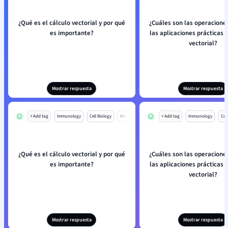
¿Qué es el cálculo vectorial y por qué
¿Cuáles son las operaciones
es importante?
las aplicaciones prácticas 
vectorial?
Mostrar respuesta
Mostrar respuesta
+ Add tag
Immunology
Cell Biology
Mo
+ Add tag
Immunology
Cell
¿Qué es el cálculo vectorial y por qué
¿Cuáles son las operaciones
es importante?
las aplicaciones prácticas 
vectorial?
Mostrar respuesta
Mostrar respuesta