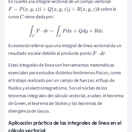
En cuanto a la integral vectorial de un campo vectorial
sobre la
F
=
P
(
x
,
y
,
z
)
i
+
Q
(
x
,
y
,
z
)
j
+
R
(
x
,
y
,
z
)
k
curva
viene dada por:
C
∫
C
F
⋅
d
r
=
∫
C
P
d
x
+
Q
d
y
+
R
d
z
Es esencial reiterar que una integral de línea vectorial da un
resultado escalar debido al producto punto
.
F
⋅
d
r
Estas integrales de línea son herramientas matemáticas
esenciales para estudiar distintos fenómenos físicos, como
el trabajo realizado por un campo de fuerzas, el flujo de
fluidos y el electromagnetismo. Son el núcleo de los
teoremas integrales del cálculo vectorial, a saber, el teorema
de Green, el teorema de Stokes y los teoremas de
divergencia de Gauss.
Aplicación práctica de las integrales de línea en el
cálculo vectorial