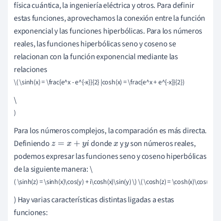
física cuántica, la ingeniería eléctrica y otros. Para definir
estas funciones, aprovechamos la conexión entre la función
exponencial y las funciones hiperbólicas. Para los números
reales, las funciones hiperbólicas seno y coseno se
relacionan con la función exponencial mediante las
relaciones
\( \sinh(x) = \frac{e^x - e^{-x}}{2} |cosh(x) = \frac{e^x + e^{-x}}{2})
\
)
Para los números complejos, la comparación es más directa.
Definiendo
donde
y
son números reales,
z
=
x
+
y
i
x
y
podemos expresar las funciones seno y coseno hiperbólicas
de la siguiente manera: \
( \sinh(z) = \sinh(x)\cos(y) + i\cosh(x)\sin(y) \) \( \cosh(z) = \cosh(x)\cos(y) + i
) Hay varias características distintas ligadas a estas
funciones: