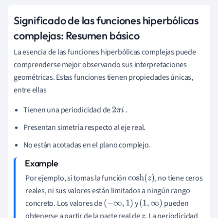
Significado de las funciones hiperbólicas
complejas: Resumen básico
La esencia de las funciones hiperbólicas complejas puede
comprenderse mejor observando sus interpretaciones
geométricas. Estas funciones tienen propiedades únicas,
entre ellas
Tienen una periodicidad de
.
2
π
i
Presentan simetría respecto al eje real.
No están acotadas en el plano complejo.
Por ejemplo, si tomas la función
, no tiene ceros
cosh
(
z
)
reales, ni sus valores están limitados a ningún rango
concreto. Los valores de
y
pueden
(
−
∞
,
1
)
(
1
,
∞
)
obtenerse a partir de la parte real de
. La periodicidad
z