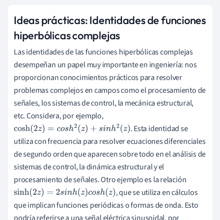
Ideas prácticas: Identidades de funciones
hiperbólicas complejas
Las identidades de las funciones hiperbólicas complejas
desempeñan un papel muy importante en ingeniería: nos
proporcionan conocimientos prácticos para resolver
problemas complejos en campos como el procesamiento de
señales, los sistemas de control, la mecánica estructural,
etc. Considera, por ejemplo,
. Esta identidad se
cosh
(
2
z
)
=
c
o
s
h
2
(
z
)
+
s
i
n
h
2
(
z
)
utiliza con frecuencia para resolver ecuaciones diferenciales
de segundo orden que aparecen sobre todo en el análisis de
sistemas de control, la dinámica estructural y el
procesamiento de señales. Otro ejemplo es la relación
, que se utiliza en cálculos
sinh
(
2
z
)
=
2
s
i
n
h
(
z
)
c
o
s
h
(
z
)
que implican funciones periódicas o formas de onda. Esto
podría referirse a una señal eléctrica sinusoidal, por