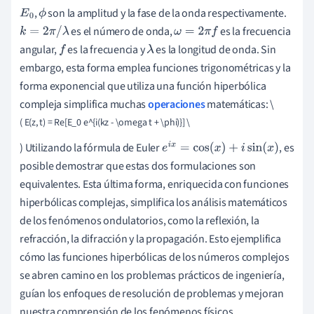
,
son la amplitud y la fase de la onda respectivamente.
E
0
ϕ
es el número de onda,
es la frecuencia
k
=
2
π
/
λ
ω
=
2
π
f
angular,
es la frecuencia y
es la longitud de onda. Sin
f
λ
embargo, esta forma emplea funciones trigonométricas y la
forma exponencial que utiliza una función hiperbólica
compleja simplifica muchas
operaciones
matemáticas: \
( E(z, t) = Re[E_0 e^{i(kz - \omega t + \phi)}] \
) Utilizando la fórmula de Euler
, es
e
i
x
=
cos
(
x
)
+
i
sin
(
x
)
posible demostrar que estas dos formulaciones son
equivalentes. Esta última forma, enriquecida con funciones
hiperbólicas complejas, simplifica los análisis matemáticos
de los fenómenos ondulatorios, como la reflexión, la
refracción, la difracción y la propagación. Esto ejemplifica
cómo las funciones hiperbólicas de los números complejos
se abren camino en los problemas prácticos de ingeniería,
guían los enfoques de resolución de problemas y mejoran
nuestra comprensión de los fenómenos físicos