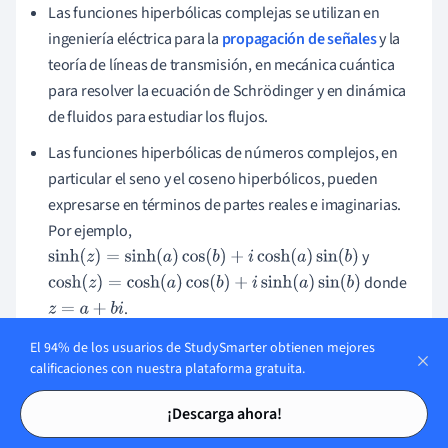
Las funciones hiperbólicas complejas se utilizan en
ingeniería eléctrica para la
propagación de señales
y la
teoría de líneas de transmisión, en mecánica cuántica
para resolver la ecuación de Schrödinger y en dinámica
de fluidos para estudiar los flujos.
Las funciones hiperbólicas de números complejos, en
particular el seno y el coseno hiperbólicos, pueden
expresarse en términos de partes reales e imaginarias.
Por ejemplo,
y
sinh
(
z
)
=
sinh
(
a
)
cos
(
b
)
+
i
cosh
(
a
)
sin
(
b
)
donde
cosh
(
z
)
=
cosh
(
a
)
cos
(
b
)
+
i
sinh
(
a
)
sin
(
b
)
.
z
=
a
+
b
i
El 94% de los usuarios de StudySmarter obtienen mejores
calificaciones con nuestra plataforma gratuita.
Tarjetas de estudio
Tarjetas de estudio
Temas similares en Ingeniería
¡Descarga ahora!