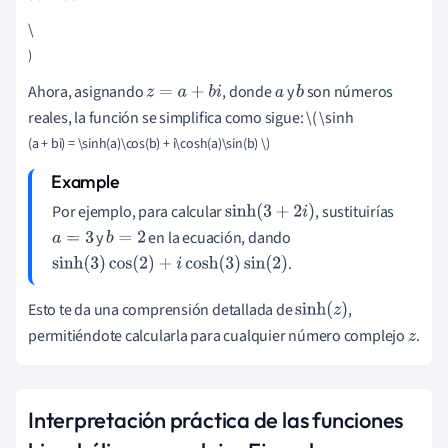
\
)
Ahora, asignando
, donde
y
son números
z
=
a
+
b
i
a
b
reales, la función se simplifica como sigue: \( \sinh
(a + bi) = \sinh(a)\cos(b) + i\cosh(a)\sin(b) \)
Por ejemplo, para calcular
, sustituirías
sinh
(
3
+
2
i
)
y
en la ecuación, dando
a
=
3
b
=
2
.
sinh
(
3
)
cos
(
2
)
+
i
cosh
(
3
)
sin
(
2
)
Esto te da una comprensión detallada de
,
sinh
(
z
)
permitiéndote calcularla para cualquier número complejo
.
z
Interpretación práctica de las funciones