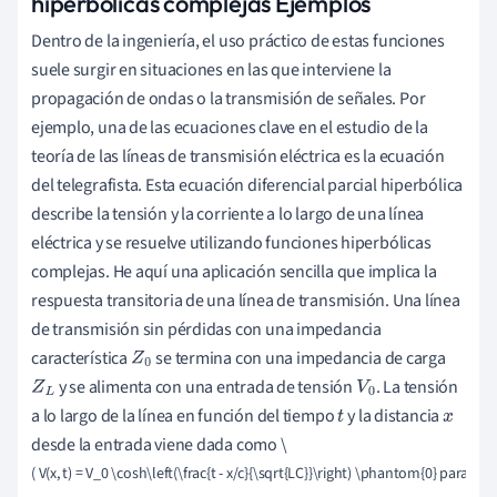
hiperbólicas complejas Ejemplos
Dentro de la ingeniería, el uso práctico de estas funciones
suele surgir en situaciones en las que interviene la
propagación de ondas o la transmisión de señales. Por
ejemplo, una de las ecuaciones clave en el estudio de la
teoría de las líneas de transmisión eléctrica es la ecuación
del telegrafista. Esta ecuación diferencial parcial hiperbólica
describe la tensión y la corriente a lo largo de una línea
eléctrica y se resuelve utilizando funciones hiperbólicas
complejas. He aquí una aplicación sencilla que implica la
respuesta transitoria de una línea de transmisión. Una línea
de transmisión sin pérdidas con una impedancia
característica
se termina con una impedancia de carga
Z
0
y se alimenta con una entrada de tensión
. La tensión
Z
L
V
0
a lo largo de la línea en función del tiempo
y la distancia
t
x
desde la entrada viene dada como \
( V(x, t) = V_0 \cosh\left(\frac{t - x/c}{\sqrt{LC}}\right) \phantom{0} para \ph