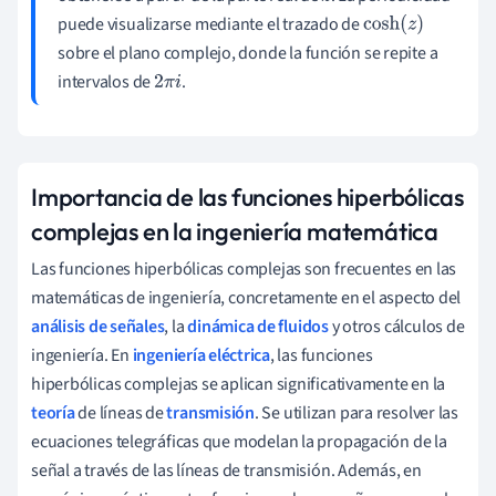
puede visualizarse mediante el trazado de
cosh
(
z
)
sobre el plano complejo, donde la función se repite a
intervalos de
.
2
π
i
Importancia de las funciones hiperbólicas
complejas en la ingeniería matemática
Las funciones hiperbólicas complejas son frecuentes en las
matemáticas de ingeniería, concretamente en el aspecto del
análisis de señales
, la
dinámica de fluidos
y otros cálculos de
ingeniería. En
ingeniería eléctrica
, las funciones
hiperbólicas complejas se aplican significativamente en la
teoría
de líneas de
transmisión
. Se utilizan para resolver las
ecuaciones telegráficas que modelan la propagación de la
señal a través de las líneas de transmisión. Además, en