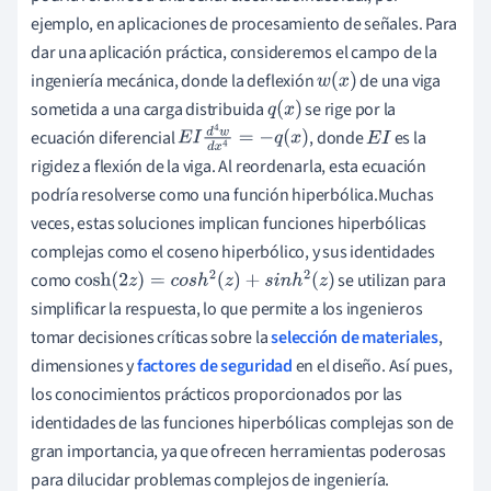
ejemplo, en aplicaciones de procesamiento de señales. Para
dar una aplicación práctica, consideremos el campo de la
ingeniería mecánica, donde la deflexión
de una viga
w
(
x
)
sometida a una carga distribuida
se rige por la
q
(
x
)
ecuación diferencial
, donde
es la
E
I
d
4
w
d
x
4
=
−
q
(
x
)
E
I
rigidez a flexión de la viga. Al reordenarla, esta ecuación
podría resolverse como una función hiperbólica.Muchas
veces, estas soluciones implican funciones hiperbólicas
complejas como el coseno hiperbólico, y sus identidades
como
se utilizan para
cosh
(
2
z
)
=
c
o
s
h
2
(
z
)
+
s
i
n
h
2
(
z
)
simplificar la respuesta, lo que permite a los ingenieros
tomar decisiones críticas sobre la
selección de materiales
,
dimensiones y
factores de seguridad
en el diseño. Así pues,
los conocimientos prácticos proporcionados por las
identidades de las funciones hiperbólicas complejas son de
gran importancia, ya que ofrecen herramientas poderosas
para dilucidar problemas complejos de ingeniería.