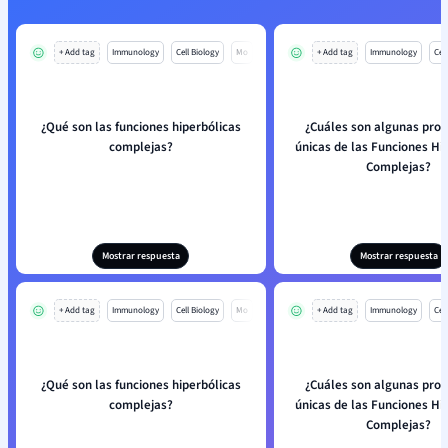
+ Add tag
Immunology
Cell Biology
Mo
+ Add tag
Immunology
Cell
¿Qué son las funciones hiperbólicas
¿Cuáles son algunas pro
complejas?
únicas de las Funciones Hi
Complejas?
Mostrar respuesta
Mostrar respuesta
+ Add tag
Immunology
Cell Biology
Mo
+ Add tag
Immunology
Cell
¿Qué son las funciones hiperbólicas
¿Cuáles son algunas pro
complejas?
únicas de las Funciones Hi
Complejas?