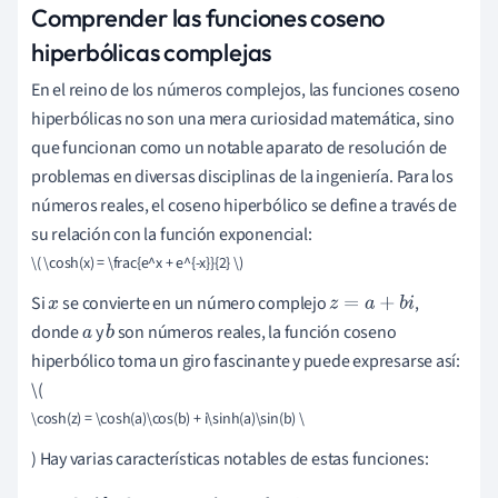
Comprender las funciones coseno
hiperbólicas complejas
En el reino de los números complejos, las funciones coseno
hiperbólicas no son una mera curiosidad matemática, sino
que funcionan como un notable aparato de resolución de
problemas en diversas disciplinas de la ingeniería. Para los
números reales, el coseno hiperbólico se define a través de
su relación con la función exponencial:
\( \cosh(x) = \frac{e^x + e^{-x}}{2} \)
Si
se convierte en un número complejo
,
x
z
=
a
+
b
i
donde
y
son números reales, la función coseno
a
b
hiperbólico toma un giro fascinante y puede expresarse así:
\(
\cosh(z) = \cosh(a)\cos(b) + i\sinh(a)\sin(b) \
) Hay varias características notables de estas funciones: