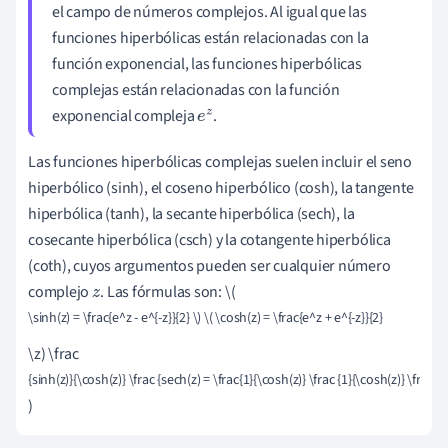
el campo de números complejos. Al igual que las
funciones hiperbólicas están relacionadas con la
función exponencial, las funciones hiperbólicas
complejas están relacionadas con la función
exponencial compleja
.
e
z
Las funciones hiperbólicas complejas suelen incluir el seno
hiperbólico (sinh), el coseno hiperbólico (cosh), la tangente
hiperbólica (tanh), la secante hiperbólica (sech), la
cosecante hiperbólica (csch) y la cotangente hiperbólica
(coth), cuyos argumentos pueden ser cualquier número
complejo
. Las fórmulas son: \(
z
\sinh(z) = \frac{e^z - e^{-z}}{2} \) \( \cosh(z) = \frac{e^z + e^{-z}}{2}
\z) \frac
{sinh(z)}{\cosh(z)} \frac {sech(z) = \frac{1}{\cosh(z)} \frac {1}{\cosh(z)} \frac {1}
)