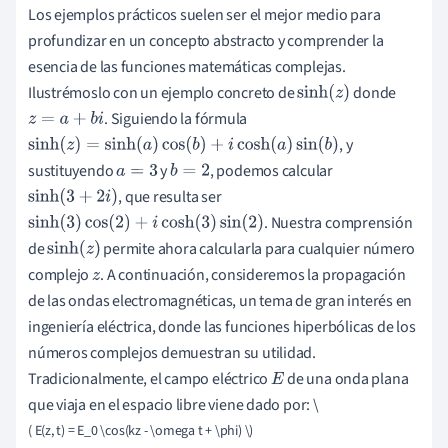
Los ejemplos prácticos suelen ser el mejor medio para
profundizar en un concepto abstracto y comprender la
esencia de las funciones matemáticas complejas.
Ilustrémoslo con un ejemplo concreto de
donde
sinh
(
z
)
. Siguiendo la fórmula
z
=
a
+
b
i
, y
sinh
(
z
)
=
sinh
(
a
)
cos
(
b
)
+
i
cosh
(
a
)
sin
(
b
)
sustituyendo
y
, podemos calcular
a
=
3
b
=
2
, que resulta ser
sinh
(
3
+
2
i
)
. Nuestra comprensión
sinh
(
3
)
cos
(
2
)
+
i
cosh
(
3
)
sin
(
2
)
de
permite ahora calcularla para cualquier número
sinh
(
z
)
complejo
. A continuación, consideremos la propagación
z
de las ondas electromagnéticas, un tema de gran interés en
ingeniería eléctrica, donde las funciones hiperbólicas de los
números complejos demuestran su utilidad.
Tradicionalmente, el campo eléctrico
de una onda plana
E
que viaja en el espacio libre viene dado por: \
( E(z, t) = E_0 \cos(kz - \omega t + \phi) \)