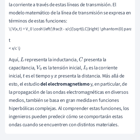
la corriente a través de estas líneas de transmisión. El
modelo matemático de la línea de transmisión se expresa en
términos de estas funciones:
\( V(x, t) = V_0 \cosh\left(\frac{t - x/c}{\sqrt{LC}}right) \phantom{0} para \ph
t
< x/c \)
Aquí,
representa la inductancia,
presenta la
L
C
capacitancia,
es la tensión inicial,
es la corriente
V
0
I
0
inicial,
es el tiempo y
presenta la distancia. Más allá de
t
x
esto, el estudio
del electromagnetismo
y, en particular, de
la propagación de las ondas electromagnéticas en diversos
medios, también se basa en gran medida en funciones
hiperbólicas complejas. Al comprender estas funciones, los
ingenieros pueden predecir cómo se comportarán estas
ondas cuando se encuentren con distintos materiales.