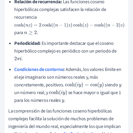
Relación de recurrencia:
Las funciones coseno
hiperbólicas complejas satisfacen la relación de
recurrencia
cosh
(
n
z
)
=
2
cosh
(
(
n
−
1
)
z
)
cosh
(
z
)
−
cosh
(
(
n
−
2
)
z
)
para
.
n
≥
2
Periodicidad:
Es importante destacar que el coseno
hiperbólico complejo es periódico con un periodo de
.
2
π
i
Condiciones de contorno
:
Además, los valores límite en
el eje imaginario son números reales y, más
concretamente, positivos.
siendo
cosh
(
i
y
)
=
cos
(
y
)
y
un número real, y
se hace mayor o igual que 1
cosh
(
i
y
)
para los números reales
.
y
La comprensión de las funciones coseno hiperbólicas
complejas facilita la solución de muchos problemas de
ingeniería del mundo real, especialmente los que implican