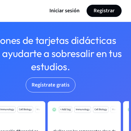
Iniciar sesión
Registrar
lones de tarjetas didácticas
 ayudarte a sobresalir en tus
estudios.
Regístrate gratis
Immunology
Cell Biology
Mo
+ Add tag
Immunology
Cell Biology
Mo