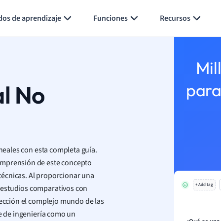
Generar tarjetas de aprendizaje
Resumir página
dos de aprendizaje
Funciones
Recursos
Mil
al No
para
ineales con esta completa guía.
omprensión de este concepto
écnicas. Al proporcionar una
+ Add tag
 estudios comparativos con
fección el complejo mundo de las
te de ingeniería como un