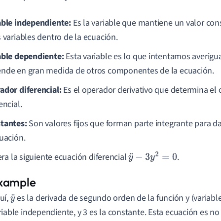
able independiente:
Es la variable que mantiene un valor co
s variables dentro de la ecuación.
able dependiente:
Esta variable es lo que intentamos averigua
nde en gran medida de otros componentes de la ecuación.
ador diferencial:
Es el operador derivativo que determina el 
encial.
tantes:
Son valores fijos que forman parte integrante para da
cuación.
ra la siguiente ecuación diferencial
.
y
¨
−
3
y
2
=
0
uí,
es la derivada de segundo orden de la función y (variable
y
riable independiente, y 3 es la constante. Esta ecuación es no 
¨