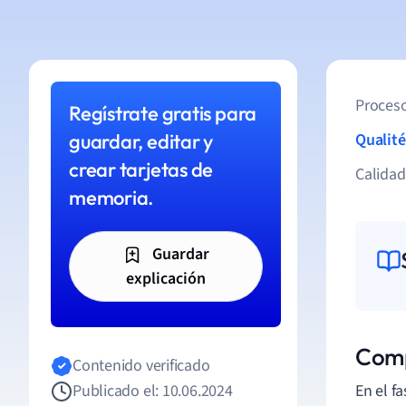
Proceso
Regístrate gratis para
guardar, editar y
Qualité
crear tarjetas de
Calida
memoria.
Guardar
explicación
Comp
Contenido verificado
Publicado el: 10.06.2024
En el f