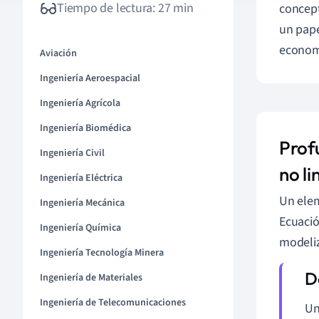
Tiempo de lectura: 27 min
concept
un pape
economí
Aviación
Ingeniería Aeroespacial
Ingeniería Agrícola
Ingeniería Biomédica
Profu
Ingeniería Civil
no li
Ingeniería Eléctrica
Un elem
Ingeniería Mecánica
Ecuació
Ingeniería Química
modeliz
Ingeniería Tecnología Minera
Ingeniería de Materiales
Ingeniería de Telecomunicaciones
Un