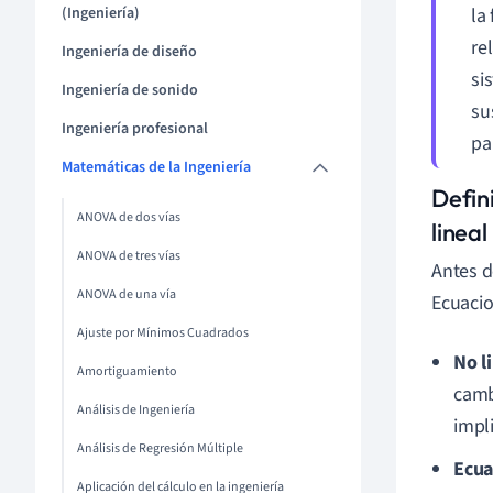
(Ingeniería)
la
re
Ingeniería de diseño
si
Ingeniería de sonido
su
Ingeniería profesional
pa
Matemáticas de la Ingeniería
Defin
ANOVA de dos vías
lineal
ANOVA de tres vías
Antes d
ANOVA de una vía
Ecuacio
Ajuste por Mínimos Cuadrados
No l
Amortiguamiento
camb
Análisis de Ingeniería
impl
Análisis de Regresión Múltiple
Ecua
Aplicación del cálculo en la ingeniería