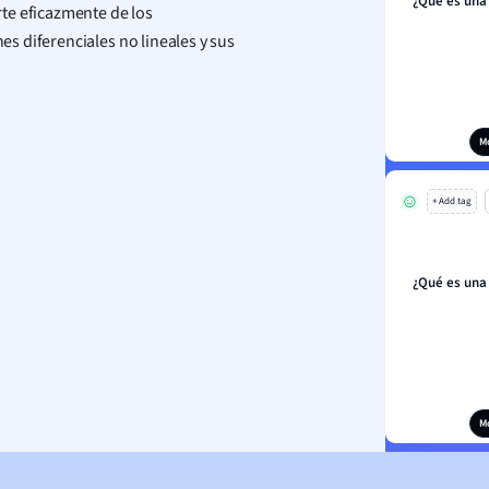
¿Qué es una 
te eficazmente de los
s diferenciales no lineales y sus
M
+ Add tag
¿Qué es una 
M