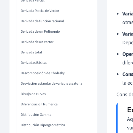
Derivada Parcial
Derivada Parcial de Vector
Vari
Derivada de función racional
otra
Derivada de un Polinomio
Vari
Depe
Derivada de un Vector
Derivada total
Oper
difer
Derivadas Básicas
Descomposición de Cholesky
Cons
la e
Desviación estándar de variable aleatoria
Conside
Dibujo de curvas
Diferenciación Numérica
Distribución Gamma
Aq
Distribución Hipergeométrica
va