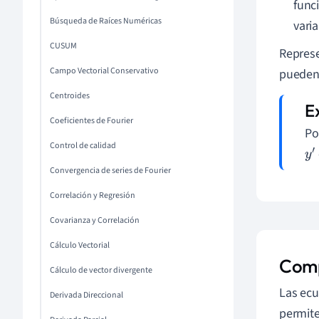
func
Búsqueda de Raíces Numéricas
vari
CUSUM
Represe
Campo Vectorial Conservativo
pueden 
Centroides
Coeficientes de Fourier
Po
Control de calidad
y
′
Convergencia de series de Fourier
Correlación y Regresión
Covarianza y Correlación
Cálculo Vectorial
Comp
Cálculo de vector divergente
Las ecu
Derivada Direccional
permite