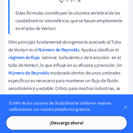
Q
=
v
⋅
A
Estas fórmulas constituyen la columna vertebral de los
caudalímetros volumétricos que se basan ampliamente
en el tubo de Venturi.
Otro principio fundamental de ingeniería asociado al Tubo
de Venturi es el
Número de Reynolds
. Ayuda a clasificar el
régimen de flujo
-laminar, turbulento o de transición- en el
tubo de Venturi, lo que influye en su eficacia y precisión. Un
Número de Reynolds
moderado dentro de unos umbrales
específicos es necesario para mantener un flujo de fluido
aerodinámico y estable. Crítico para muchas industrias, se
calcula con la fórmula
El 94% de los usuarios de StudySmarter obtienen mejores
R
e
=
ρ
v
D
μ
calificaciones con nuestra plataforma gratuita.
Tarjetas de estudio
Tarjetas de estudio
¡Descarga ahora!
donde
es el diámetro de la tubería, y
es la
D
μ
viscosidad dinámica
del fluido.