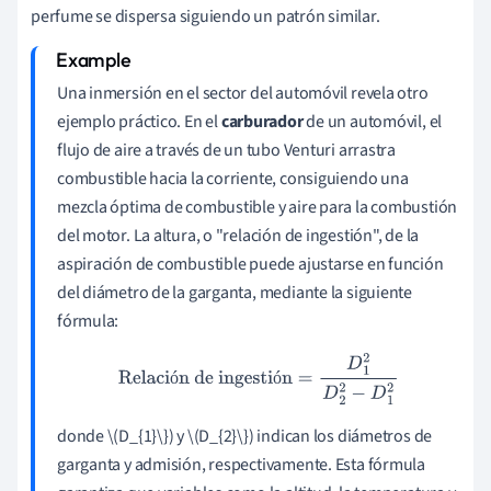
perfume se dispersa siguiendo un patrón similar.
Una inmersión en el sector del automóvil revela otro
ejemplo práctico. En el
carburador
de un automóvil, el
flujo de aire a través de un tubo Venturi arrastra
combustible hacia la corriente, consiguiendo una
mezcla óptima de combustible y aire para la combustión
del motor. La altura, o "relación de ingestión", de la
aspiración de combustible puede ajustarse en función
del diámetro de la garganta, mediante la siguiente
fórmula:
Relación de ingestión
=
D
1
2
D
2
2
−
D
1
2
ó
ó
donde \(D_{1}\}) y \(D_{2}\}) indican los diámetros de
garganta y admisión, respectivamente. Esta fórmula