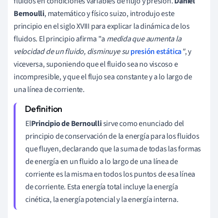
fluidos en condiciones variables de flujo y presión.
Daniel
Bernoulli
, matemático y físico suizo, introdujo este
principio en el siglo XVIII para explicar la dinámica de los
fluidos. El principio afirma "a
medida que aumenta la
velocidad de un fluido, disminuye su
presión estática
"
, y
viceversa, suponiendo que el fluido sea no viscoso e
incompresible, y que el flujo sea constante y a lo largo de
una línea de corriente.
El
Principio de Bernoulli
sirve como enunciado del
principio de conservación de la energía para los fluidos
que fluyen, declarando que la suma de todas las formas
de energía en un fluido a lo largo de una línea de
corriente es la misma en todos los puntos de esa línea
de corriente. Esta energía total incluye la energía
cinética, la energía potencial y la energía interna.