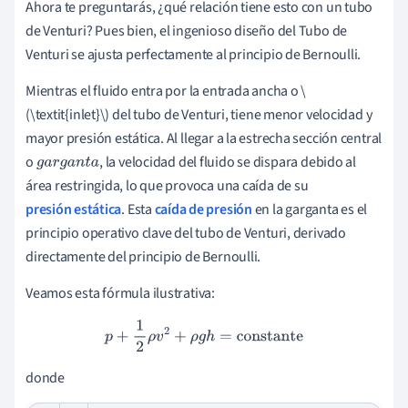
Ahora te preguntarás, ¿qué relación tiene esto con un tubo
de Venturi? Pues bien, el ingenioso diseño del Tubo de
Venturi se ajusta perfectamente al principio de Bernoulli.
Mientras el fluido entra por la entrada ancha o \
(\textit{inlet}\) del tubo de Venturi, tiene menor velocidad y
mayor presión estática. Al llegar a la estrecha sección central
o
, la velocidad del fluido se dispara debido al
garganta
área restringida, lo que provoca una caída de su
presión estática
. Esta
caída de presión
en la garganta es el
principio operativo clave del tubo de Venturi, derivado
directamente del principio de Bernoulli.
Veamos esta fórmula ilustrativa:
p
+
1
2
ρ
v
2
+
ρ
g
h
=
constante
donde