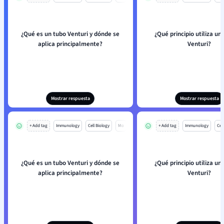
¿Qué es un tubo Venturi y dónde se
¿Qué principio utiliza un
aplica principalmente?
Venturi?
Mostrar respuesta
Mostrar respuesta
+ Add tag
Immunology
Cell Biology
Mo
+ Add tag
Immunology
Cell
¿Qué es un tubo Venturi y dónde se
¿Qué principio utiliza un
aplica principalmente?
Venturi?