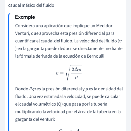
caudal másico del fluido.
Considera una aplicación que implique un Medidor
Venturi, que aprovecha esta presión diferencial para
cuantificar el caudal del fluido. La velocidad del fluido (
v
) en la garganta puede deducirse directamente mediante
la fórmula derivada de la ecuación de Bernoulli:
v
=
2
Δ
p
ρ
Donde
es la presión diferencial y
es la densidad del
Δ
p
ρ
fluido. Una vez estimada la velocidad, se puede calcular
el caudal volumétrico (Q) que pasa por la tubería
multiplicando la velocidad por el área de la tubería en la
garganta del Venturi: