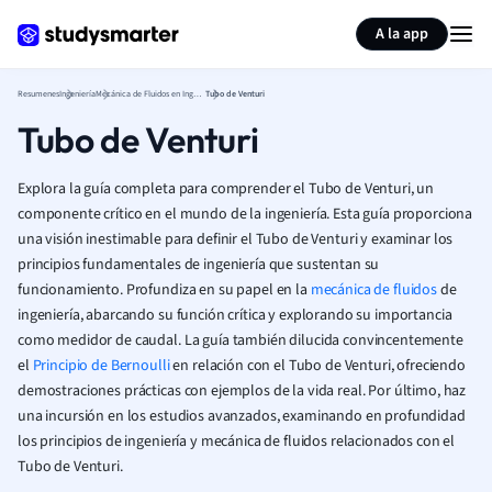
Generar tarjetas de aprendizaje
Resumir página
A la app
Resumenes
Ingeniería
Mecánica de Fluidos en Ingeniería
Tubo de Venturi
Tubo de Venturi
Explora la guía completa para comprender el Tubo de Venturi, un
componente crítico en el mundo de la ingeniería. Esta guía proporciona
una visión inestimable para definir el Tubo de Venturi y examinar los
principios fundamentales de ingeniería que sustentan su
funcionamiento. Profundiza en su papel en la
mecánica de fluidos
de
ingeniería, abarcando su función crítica y explorando su importancia
como medidor de caudal. La guía también dilucida convincentemente
el
Principio de Bernoulli
en relación con el Tubo de Venturi, ofreciendo
demostraciones prácticas con ejemplos de la vida real. Por último, haz
una incursión en los estudios avanzados, examinando en profundidad
los principios de ingeniería y mecánica de fluidos relacionados con el
Tubo de Venturi.