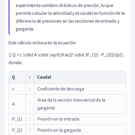
experimenta cambios drásticos de presión, lo que
permite calcular la velocidad y el caudal en función de la
diferencia de presiones en las secciones de entrada y
garganta.
Este cálculo se basa en la ecuación
\[ Q = c \cdot A \cdot \sqrt{\frac{2 \cdot (P_{1}} - P_{2}})}{ρ}].
donde:
Q
:
Caudal
c
:
Coeficiente de descarga
Área de la sección transversal de la
A
:
garganta
P_{1}
:
Presión en la entrada
P_{2}
:
Presión en la garganta