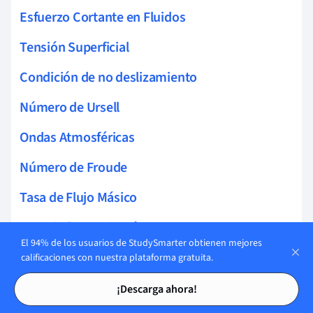
Esfuerzo Cortante en Fluidos
Tensión Superficial
Condición de no deslizamiento
Número de Ursell
Ondas Atmosféricas
Número de Froude
Tasa de Flujo Másico
Tasa de flujo volumétrico
El 94% de los usuarios de StudySmarter obtienen mejores
Volumen de Control
calificaciones con nuestra plataforma gratuita.
Tarjetas de estudio
Tarjetas de estudio
Potencial de Velocidad
¡Descarga ahora!