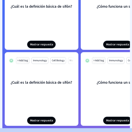
¿Cuál es la definición básica de sifón?
¿Cómo funciona un si
Mostrar respuesta
Mostrar respuesta
+ Add tag
Immunology
Cell Biology
Mo
+ Add tag
Immunology
Cell
¿Cuál es la definición básica de sifón?
¿Cómo funciona un si
Mostrar respuesta
Mostrar respuesta