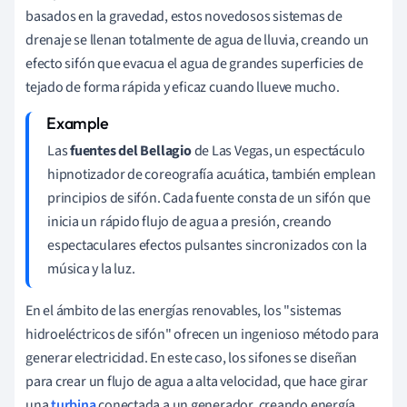
basados en la gravedad, estos novedosos sistemas de
drenaje se llenan totalmente de agua de lluvia, creando un
efecto sifón que evacua el agua de grandes superficies de
tejado de forma rápida y eficaz cuando llueve mucho.
Las
fuentes del Bellagio
de Las Vegas, un espectáculo
hipnotizador de coreografía acuática, también emplean
principios de sifón. Cada fuente consta de un sifón que
inicia un rápido flujo de agua a presión, creando
espectaculares efectos pulsantes sincronizados con la
música y la luz.
En el ámbito de las energías renovables, los "sistemas
hidroeléctricos de sifón" ofrecen un ingenioso método para
generar electricidad. En este caso, los sifones se diseñan
para crear un flujo de agua a alta velocidad, que hace girar
una
turbina
conectada a un generador, creando energía