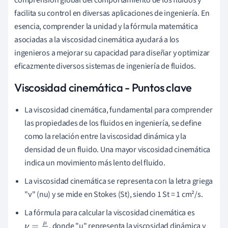
comprensión global del comportamiento de los fluidos y
facilita su control en diversas aplicaciones de ingeniería. En
esencia, comprender la unidad y la fórmula matemática
asociadas a la viscosidad cinemática ayudará a los
ingenieros a mejorar su capacidad para diseñar y optimizar
eficazmente diversos sistemas de ingeniería de fluidos.
Viscosidad cinemática - Puntos clave
La viscosidad cinemática, fundamental para comprender
las propiedades de los fluidos en ingeniería, se define
como la relación entre la viscosidad dinámica y la
densidad de un fluido. Una mayor viscosidad cinemática
indica un movimiento más lento del fluido.
La viscosidad cinemática se representa con la letra griega
"ν" (nu) y se mide en Stokes (St), siendo 1 St = 1 cm²/s.
La fórmula para calcular la viscosidad cinemática es
, donde "μ" representa la viscosidad dinámica y
ν
=
μ
ρ