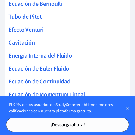
Ecuación de Bernoulli
Tubo de Pitot
Efecto Venturi
Cavitación
Energía Interna del Fluido
Ecuación de Euler Fluido
Ecuación de Continuidad
Ecuación de Momentum Lineal
El 94% de los usuarios de StudySmarter obtienen mejores
Flujo Rotacional
calificaciones con nuestra plataforma gratuita.
Tarjetas de estudio
Tarjetas de estudio
Fluido no newtoniano
¡Descarga ahora!
Navier Stokes Cilíndricas