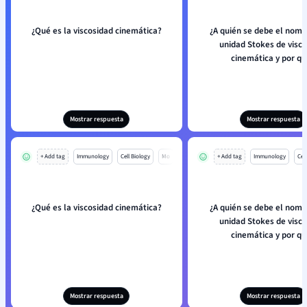
¿Qué es la viscosidad cinemática?
¿A quién se debe el nomb
unidad Stokes de visc
cinemática y por q
Mostrar respuesta
Mostrar respuesta
+ Add tag
Immunology
Cell Biology
Mo
+ Add tag
Immunology
Cell
¿Qué es la viscosidad cinemática?
¿A quién se debe el nomb
unidad Stokes de visc
cinemática y por q
Mostrar respuesta
Mostrar respuesta