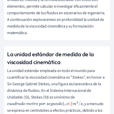
elementos, permite calcular e investigar eficazmente el
comportamiento de los fluidos en escenarios de ingeniería.
A continuación exploraremos en profundidad la unidad de
medida de la viscosidad cinemática y su formulación
matemática.
La unidad estándar de medida de la
viscosidad cinemática
La unidad estándar empleada en todo el mundo para
cuantificar la viscosidad cinemática es "Stokes", en honor a
Sir George Gabriel Stokes, una figura esclarecedora de la
dinámica de fluidos. En el Sistema Internacional de
Unidades (SI), Stokes (St) es sinónimo de
, y a menudo
c
u
a
d
r
a
d
o
m
e
t
r
o
p
o
r
s
e
g
u
n
d
o
)
,
o
\(
m
2
/
s
se expresa en centistokes a efectos prácticos, debido a los