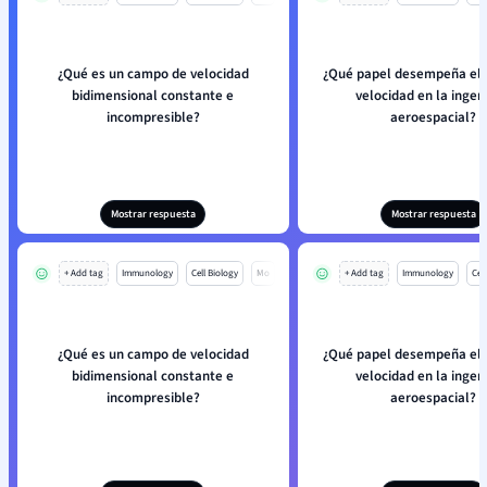
¿Qué es un campo de velocidad
¿Qué papel desempeña el
bidimensional constante e
velocidad en la ingen
incompresible?
aeroespacial?
Mostrar respuesta
Mostrar respuesta
+ Add tag
Immunology
Cell Biology
Mo
+ Add tag
Immunology
Cell
¿Qué es un campo de velocidad
¿Qué papel desempeña el
bidimensional constante e
velocidad en la ingen
incompresible?
aeroespacial?