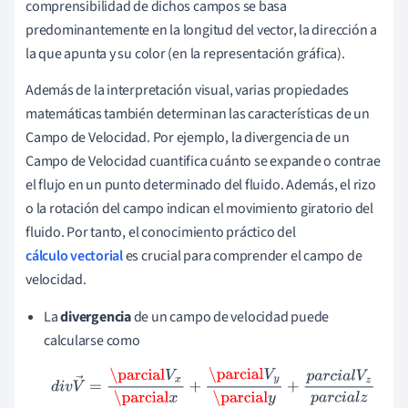
comprensibilidad de dichos campos se basa
predominantemente en la longitud del vector, la dirección a
la que apunta y su color (en la representación gráfica).
Además de la interpretación visual, varias propiedades
matemáticas también determinan las características de un
Campo de Velocidad. Por ejemplo, la divergencia de un
Campo de Velocidad cuantifica cuánto se expande o contrae
el flujo en un punto determinado del fluido. Además, el rizo
o la rotación del campo indican el movimiento giratorio del
fluido. Por tanto, el conocimiento práctico del
cálculo vectorial
es crucial para comprender el campo de
velocidad.
La
divergencia
de un campo de velocidad puede
calcularse como
d
i
v
V
→
=
\parcial
V
x
\parcial
x
+
\parcial
V
y
\parcial
y
+
p
a
r
c
i
a
l
V
z
p
a
r
c
i
a
l
z