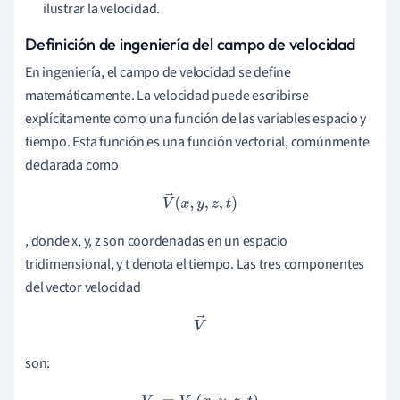
ilustrar la velocidad.
Definición de ingeniería del campo de velocidad
En ingeniería, el campo de velocidad se define
matemáticamente. La velocidad puede escribirse
explícitamente como una función de las variables espacio y
tiempo. Esta función es una función vectorial, comúnmente
declarada como
V
→
(
x
,
y
,
z
,
t
)
, donde x, y, z son coordenadas en un espacio
tridimensional, y t denota el tiempo. Las tres componentes
del vector velocidad
V
→
son: