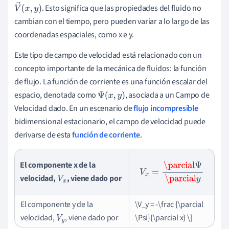
. Esto significa que las propiedades del fluido no
V
→
(
x
,
y
)
cambian con el tiempo, pero pueden variar a lo largo de las
coordenadas espaciales, como x e y.
Este tipo de campo de velocidad está relacionado con un
concepto importante de la mecánica de fluidos: la función
de flujo. La función de corriente es una función escalar del
espacio, denotada como
, asociada a un Campo de
Ψ
(
x
,
y
)
Velocidad dado. En un escenario de
flujo incompresible
bidimensional estacionario, el campo de velocidad puede
derivarse de esta
función de corriente
.
El componente x de la
V
x
=
\parcial
Ψ
\parcial
y
velocidad,
, viene dado por
V
x
El componente y de la
\V_y = -\frac {\parcial
velocidad,
, viene dado por
\Psi}{\parcial x} \]
V
y