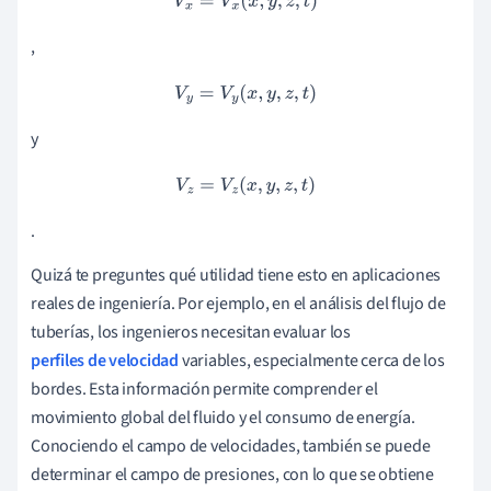
V
x
=
V
x
(
x
,
y
,
z
,
t
)
,
V
y
=
V
y
(
x
,
y
,
z
,
t
)
y
V
z
=
V
z
(
x
,
y
,
z
,
t
)
.
Quizá te preguntes qué utilidad tiene esto en aplicaciones
reales de ingeniería. Por ejemplo, en el análisis del flujo de
tuberías, los ingenieros necesitan evaluar los
perfiles de velocidad
variables, especialmente cerca de los
bordes. Esta información permite comprender el
movimiento global del fluido y el consumo de energía.
Conociendo el campo de velocidades, también se puede
determinar el campo de presiones, con lo que se obtiene