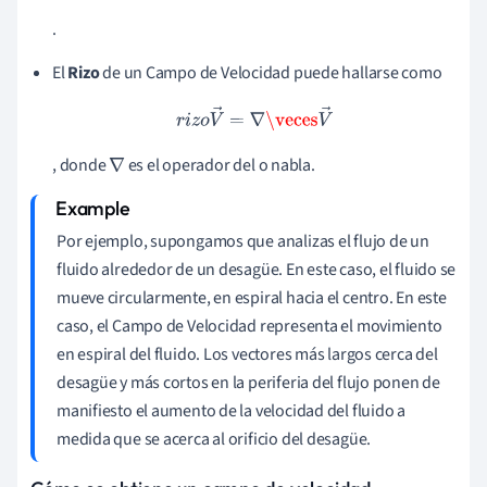
.
El
Rizo
de un Campo de Velocidad puede hallarse como
r
i
z
o
V
→
=
∇
\veces
V
→
, donde
es el operador del o nabla.
∇
Por ejemplo, supongamos que analizas el flujo de un
fluido alrededor de un desagüe. En este caso, el fluido se
mueve circularmente, en espiral hacia el centro. En este
caso, el Campo de Velocidad representa el movimiento
en espiral del fluido. Los vectores más largos cerca del
desagüe y más cortos en la periferia del flujo ponen de
manifiesto el aumento de la velocidad del fluido a
medida que se acerca al orificio del desagüe.