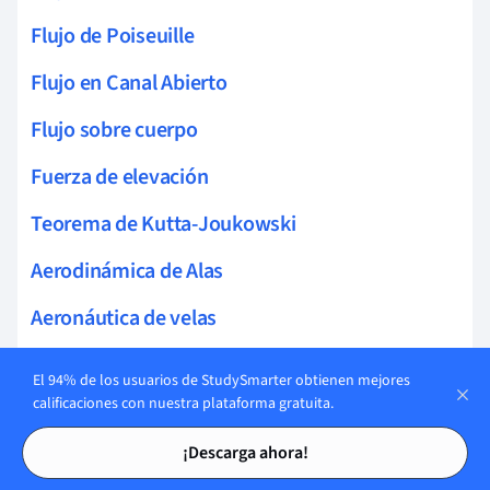
Flujo de Poiseuille
Flujo en Canal Abierto
Flujo sobre cuerpo
Fuerza de elevación
Teorema de Kutta-Joukowski
Aerodinámica de Alas
Aeronáutica de velas
Resistencia Dinámica de Fluidos
El 94% de los usuarios de StudySmarter obtienen mejores
calificaciones con nuestra plataforma gratuita.
Arrastre por presión
Tarjetas de estudio
Tarjetas de estudio
¡Descarga ahora!
Arrastre en una esfera