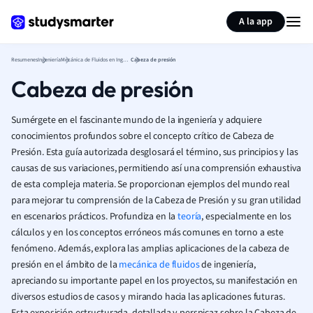
Generar tarjetas de aprendizaje
Resumir página
A la app
Resumenes
Ingeniería
Mecánica de Fluidos en Ingeniería
Cabeza de presión
Cabeza de presión
Sumérgete en el fascinante mundo de la ingeniería y adquiere
conocimientos profundos sobre el concepto crítico de Cabeza de
Presión. Esta guía autorizada desglosará el término, sus principios y las
causas de sus variaciones, permitiendo así una comprensión exhaustiva
de esta compleja materia. Se proporcionan ejemplos del mundo real
para mejorar tu comprensión de la Cabeza de Presión y su gran utilidad
en escenarios prácticos. Profundiza en la
teoría
, especialmente en los
cálculos y en los conceptos erróneos más comunes en torno a este
fenómeno. Además, explora las amplias aplicaciones de la cabeza de
presión en el ámbito de la
mecánica de fluidos
de ingeniería,
apreciando su importante papel en los proyectos, su manifestación en
diversos estudios de casos y mirando hacia las aplicaciones futuras.