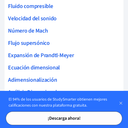
Fluido compresible
Velocidad del sonido
Número de Mach
Flujo supersónico
Expansión de Prandtl-Meyer
Ecuación dimensional
Adimensionalización
Análisis Dimensional
El 94% de los usuarios de StudySmarter obtienen mejores
Teorema Pi de Buckingham
calificaciones con nuestra plataforma gratuita.
Tarjetas de estudio
Tarjetas de estudio
Túnel de viento
¡Descarga ahora!