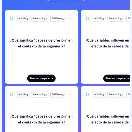
+ Add tag
Immunology
Cell Biology
Mo
+ Add tag
Immunology
Cell
¿Qué significa "cabeza de presión" en
¿Qué variables influyen en el
el contexto de la ingeniería?
efecto de la cabeza de p
Mostrar respuesta
Mostrar respuesta
+ Add tag
Immunology
Cell Biology
Mo
+ Add tag
Immunology
Cell
¿Qué significa "cabeza de presión" en
¿Qué variables influyen en el
el contexto de la ingeniería?
efecto de la cabeza de p