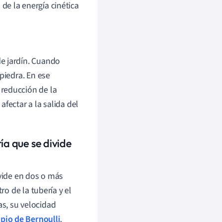
 de la energía cinética
e jardín. Cuando
piedra. En ese
reducción de la
fectar a la salida del
ía que se divide
vide en dos o más
o de la tubería y el
as, su velocidad
ipio de Bernoulli
.