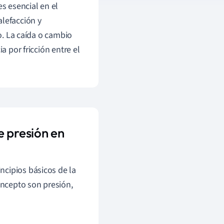
es esencial en el
alefacción y
o. La caída o cambio
a por fricción entre el
e presión en
ncipios básicos de la
oncepto son presión,