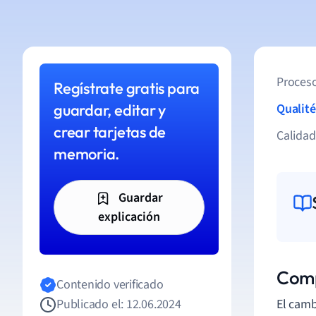
Proceso
Regístrate gratis para
guardar, editar y
Qualité
crear tarjetas de
Calida
memoria.
Guardar
explicación
Comp
Contenido verificado
Publicado el: 12.06.2024
El camb