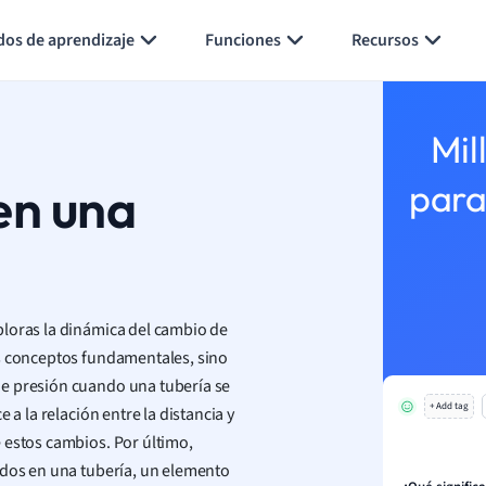
Generar tarjetas de aprendizaje
Resumir página
dos de aprendizaje
Funciones
Recursos
Mil
en una
para
ploras la dinámica del cambio de
os conceptos fundamentales, sino
de presión cuando una tubería se
+ Add tag
 a la relación entre la distancia y
 estos cambios. Por último,
idos en una tubería, un elemento