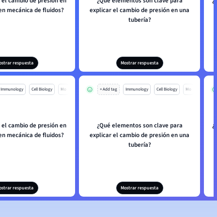
a el cambio de presión en
¿Qué elementos son clave para
¿
en mecánica de fluidos?
explicar el cambio de presión en una
tubería?
ostrar respuesta
Mostrar respuesta
Immunology
Cell Biology
Mo
+ Add tag
Immunology
Cell Biology
Mo
a el cambio de presión en
¿Qué elementos son clave para
¿
en mecánica de fluidos?
explicar el cambio de presión en una
tubería?
ostrar respuesta
Mostrar respuesta