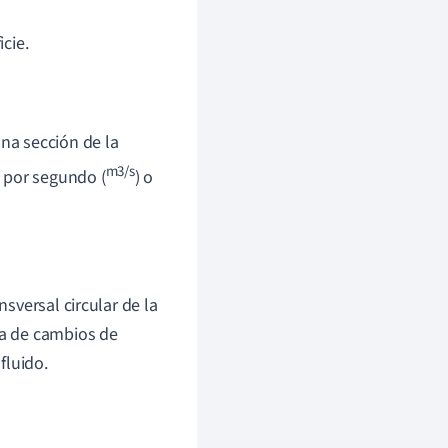
icie.
na sección de la
m3/s
 por segundo (
) o
nsversal circular de la
la de cambios de
fluido.