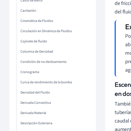
Casco de Barco
de fric
Cavitación
del flu
Cinemática de Fluidos
Circulación en Dinámica de Fluidos
Po
Cojinete de fluido
ab
Columna de Densidad
mo
pr
Condición de no deslizamiento
ag
Cronograma
Curva de rendimiento de la bomba
Escen
en do
Densidad del Fluido
Derivada Convectiva
También
tubería
Derivada Material
caudal 
Descripción Euleriana
aumenta