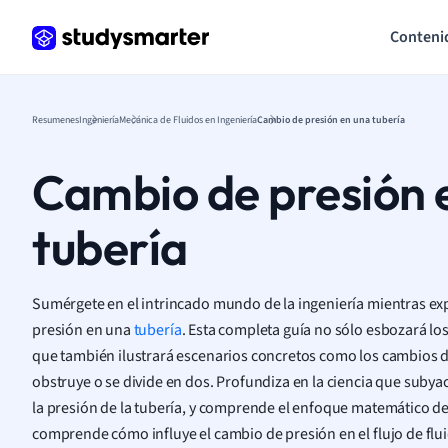
Conteni
Resumenes
Ingeniería
Mecánica de Fluidos en Ingeniería
Cambio de presión en una tubería
Cambio de presión 
tubería
Sumérgete en el intrincado mundo de la ingeniería mientras ex
presión en una
tubería
. Esta completa guía no sólo esbozará l
que también ilustrará escenarios concretos como los cambios 
obstruye o se divide en dos. Profundiza en la ciencia que subyace
la presión de la tubería, y comprende el enfoque matemático de
comprende cómo influye el cambio de presión en el flujo de flu