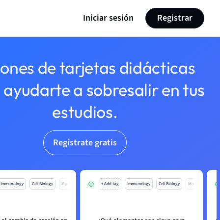
Iniciar sesión
Registrar
lones de tarjetas didácticas
 ayudarte a sobresalir en tus
estudios.
Regístrate gratis
Immunology
Cell Biology
Mo
+ Add tag
Immunology
Cell Biology
Mo