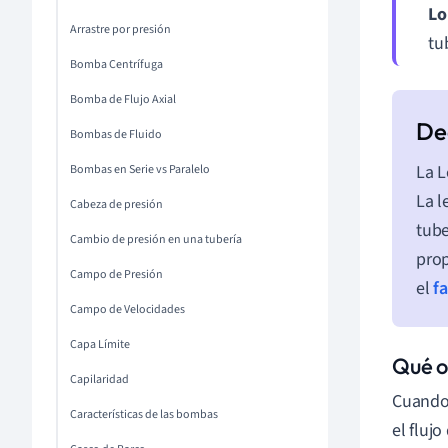
Lo
Arrastre por presión
tu
Bomba Centrífuga
Bomba de Flujo Axial
Bombas de Fluido
La L
Bombas en Serie vs Paralelo
La l
Cabeza de presión
tube
Cambio de presión en una tubería
prop
Campo de Presión
el
fa
Campo de Velocidades
Capa Límite
Qué o
Capilaridad
Cuando 
Características de las bombas
el fluj