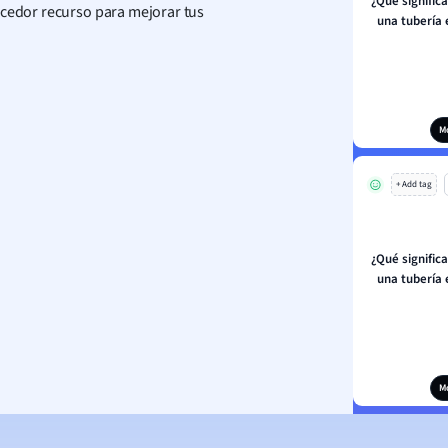
¿Qué signific
ecedor recurso para mejorar tus
una tubería 
.
M
+ Add tag
¿Qué signific
una tubería 
M