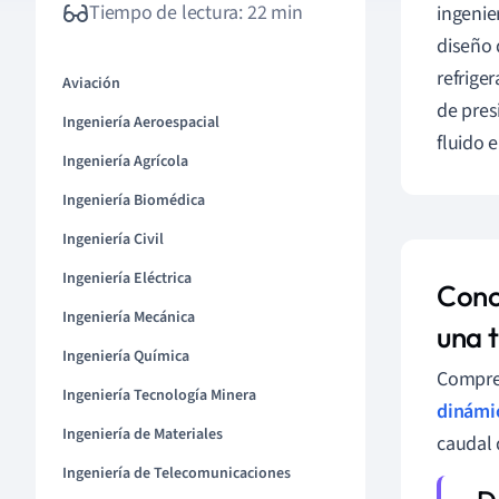
Tiempo de lectura: 22 min
ingenie
diseño 
refrige
Aviación
de pres
Ingeniería Aeroespacial
fluido 
Ingeniería Agrícola
Ingeniería Biomédica
Ingeniería Civil
Ingeniería Eléctrica
Conc
Ingeniería Mecánica
una 
Ingeniería Química
Compren
Ingeniería Tecnología Minera
dinámic
Ingeniería de Materiales
caudal 
Ingeniería de Telecomunicaciones