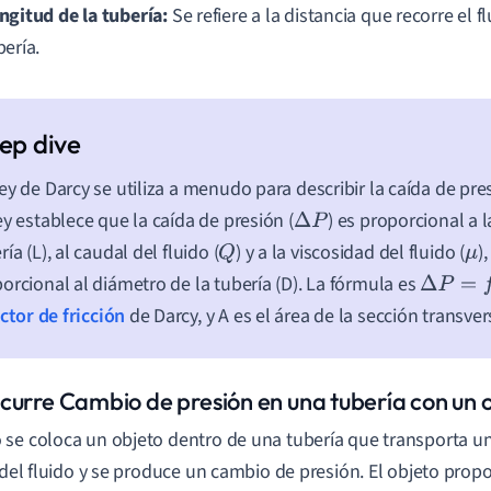
ngitud de la tubería:
Se refiere a la distancia que recorre el fl
bería.
ey de Darcy se utiliza a menudo para describir la caída de pre
ey establece que la caída de presión (
) es proporcional a l
Δ
P
ría (L), al caudal del fluido (
) y a la viscosidad del fluido (
)
Q
μ
orcional al diámetro de la tubería (D). La fórmula es
Δ
P
=
f
L
D
μ
ctor de fricción
de Darcy, y A es el área de la sección transver
curre Cambio de presión en una tubería con un 
se coloca un objeto dentro de una tubería que transporta un
o del fluido y se produce un cambio de presión. El objeto prop