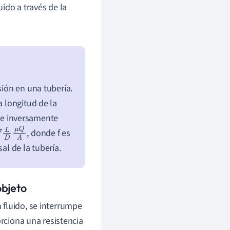
uido a través de la
sión en una tubería.
a longitud de la
, e inversamente
, donde f es
Q
A
sal de la tubería.
objeto
 fluido, se interrumpe
orciona una resistencia