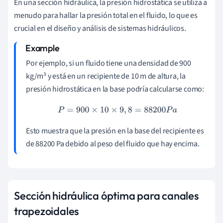
En una sección hidráulica, la presión hidrostática se utiliza a
menudo para hallar la presión total en el fluido, lo que es
crucial en el diseño y análisis de sistemas hidráulicos.
Por ejemplo, si un fluido tiene una densidad de 900
kg/m³ y está en un recipiente de 10 m de altura, la
presión hidrostática en la base podría calcularse como:
P
=
900
×
10
×
9
,
8
=
88200
P
a
Esto muestra que la presión en la base del recipiente es
de 88200 Pa debido al peso del fluido que hay encima.
Sección hidráulica óptima para canales
trapezoidales