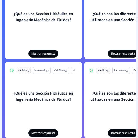
¿Qué es una Sección Hidráulica en
¿Cuáles son las diferentes
Ingeniería Mecánica de Fluidos?
utilizadas en una Sección H
Mostrar respuesta
Mostrar respuesta
+ Add tag
Immunology
Cell Biology
Mo
+ Add tag
Immunology
Cell
¿Qué es una Sección Hidráulica en
¿Cuáles son las diferentes
Ingeniería Mecánica de Fluidos?
utilizadas en una Sección H
Mostrar respuesta
Mostrar respuesta