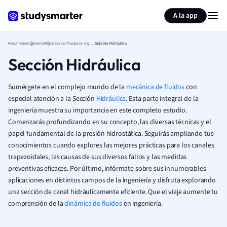
Generar tarjetas de aprendizaje
Resumir página
A la app
Resumenes
Ingeniería
Mecánica de Fluidos en Ingeniería
Sección Hidráulica
Sección Hidráulica
Sumérgete en el complejo mundo de la
mecánica de fluidos
con
especial atención a la Sección
Hidráulica
. Esta parte integral de la
ingeniería muestra su importancia en este completo estudio.
Comenzarás profundizando en su concepto, las diversas técnicas y el
papel fundamental de la presión hidrostática. Seguirás ampliando tus
conocimientos cuando explores las mejores prácticas para los canales
trapezoidales, las causas de sus diversos fallos y las medidas
preventivas eficaces. Por último, infórmate sobre sus innumerables
aplicaciones en distintos campos de la ingeniería y disfruta explorando
una sección de canal hidráulicamente eficiente. Que el viaje aumente tu
comprensión de la
dinámica de fluidos
en ingeniería.