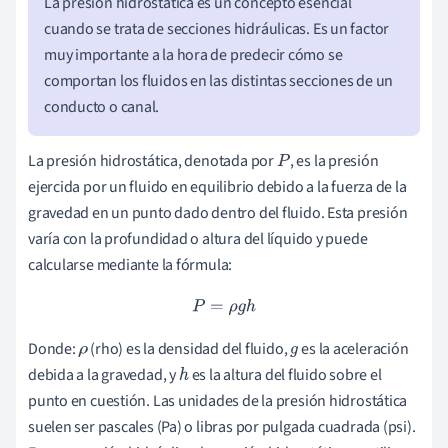
La presión hidrostática es un concepto esencial
cuando se trata de secciones hidráulicas. Es un factor
muy importante a la hora de predecir cómo se
comportan los fluidos en las distintas secciones de un
conducto o canal.
La presión hidrostática, denotada por
, es la presión
P
ejercida por un fluido en equilibrio debido a la fuerza de la
gravedad en un punto dado dentro del fluido. Esta presión
varía con la profundidad o altura del líquido y puede
calcularse mediante la fórmula:
P
=
ρ
g
h
Donde:
(rho) es la densidad del fluido,
es la aceleración
ρ
g
debida a la gravedad, y
es la altura del fluido sobre el
h
punto en cuestión. Las unidades de la presión hidrostática
suelen ser pascales (Pa) o libras por pulgada cuadrada (psi).