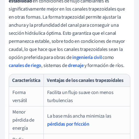
estabilidad
en condiciones de flujo cambiantes es
significativamente mejor en los canales trapezoidales que
en otras formas. La forma trapezoidal permite ajustar la
anchura y la profundidad del canal para conseguir una
sección hidráulica óptima. Esto garantiza que el canal
permanezca estable, sobre todo en condiciones de mayor
caudal, lo que hace que los canales trapezoidales sean la
opción preferida para obras de
ingeniería civil
como
canales de riego
, sistemas de
drenaje
y formación de ríos.
Característica
Ventajas de los canales trapezoidales
Forma
Facilita un flujo suave con menos
versátil
turbulencias
Menor
La base más ancha minimiza las
pérdida de
pérdidas por fricción
energía