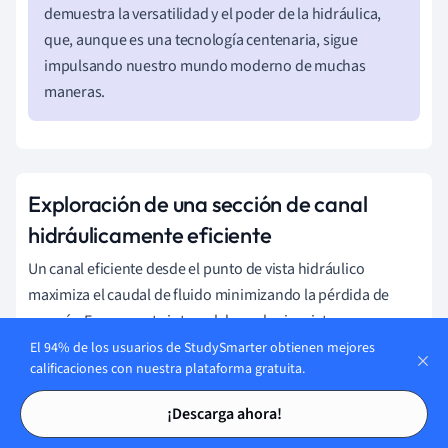
demuestra la versatilidad y el poder de la hidráulica,
que, aunque es una tecnología centenaria, sigue
impulsando nuestro mundo moderno de muchas
maneras.
Exploración de una sección de canal
hidráulicamente eficiente
Un canal eficiente desde el punto de vista hidráulico
maximiza el caudal de fluido minimizando la pérdida de
energía. Es una parte integral de cualquier sistema
hidráulico, ya que un canal eficiente permite un rendimiento
El 94% de los usuarios de StudySmarter obtienen mejores
calificaciones con nuestra plataforma gratuita.
óptimo del sistema. Comprender sus características y
Tarjetas de estudio
Tarjetas de estudio
factores como la presión hidrostática es necesario para
¡Descarga ahora!
diseñar y mantener sistemas hidráulicos robustos.