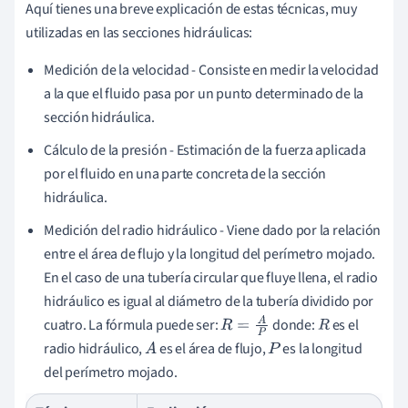
Aquí tienes una breve explicación de estas técnicas, muy
utilizadas en las secciones hidráulicas:
Medición de la velocidad - Consiste en medir la velocidad
a la que el fluido pasa por un punto determinado de la
sección hidráulica.
Cálculo de la presión - Estimación de la fuerza aplicada
por el fluido en una parte concreta de la sección
hidráulica.
Medición del radio hidráulico - Viene dado por la relación
entre el área de flujo y la longitud del perímetro mojado.
En el caso de una tubería circular que fluye llena, el radio
hidráulico es igual al diámetro de la tubería dividido por
cuatro. La fórmula puede ser:
donde:
es el
R
=
A
P
R
radio hidráulico,
es el área de flujo,
es la longitud
A
P
del perímetro mojado.