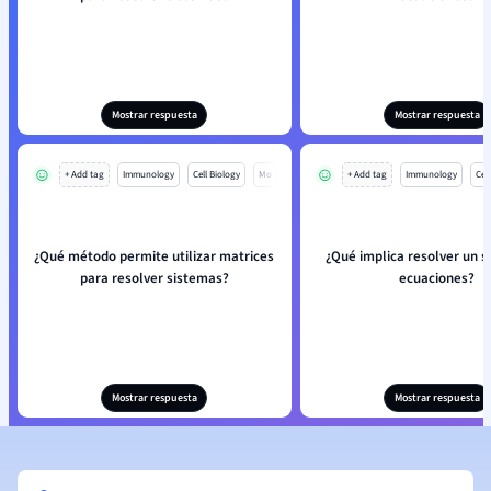
Mostrar respuesta
Mostrar respuesta
+ Add tag
Immunology
Cell Biology
Mo
+ Add tag
Immunology
Cell
¿Qué método permite utilizar matrices
¿Qué implica resolver un 
para resolver sistemas?
ecuaciones?
Mostrar respuesta
Mostrar respuesta