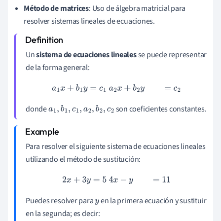
Método de matrices
: Uso de álgebra matricial para
resolver sistemas lineales de ecuaciones.
Un
sistema de ecuaciones lineales
se puede representar
de la forma general:
a
1
x
+
b
1
y
=
c
1
a
2
x
+
b
2
y
=
c
2
donde
son coeficientes constantes.
a
1
,
b
1
,
c
1
,
a
2
,
b
2
,
c
2
Para resolver el siguiente sistema de ecuaciones lineales
utilizando el método de sustitución:
2
x
+
3
y
=
5
4
x
−
y
=
11
Puedes resolver para
en la primera ecuación y sustituir
y
en la segunda; es decir: