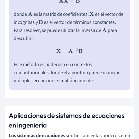
A
X
=
B
donde
es la matriz de coeficientes,
es el vector de
A
X
incógnitas y
es el vector de términos constantes.
B
Para resolver, se puede utilizar la inversa de
para
A
descubrir:
X
=
A
−
1
B
Este método es poderoso en contextos
computacionales donde el algoritmo puede manejar
múltiples ecuaciones simultáneamente.
Aplicaciones de sistemas de ecuaciones
en ingeniería
Los sistemas de ecuaciones
son herramientas poderosas en