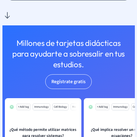
Millones de tarjetas didácticas
para ayudarte a sobresalir en tus
estudios.
Regístrate gratis
+ Add tag
Immunology
Cell Biology
Mo
+ Add tag
Immunology
Cell
¿Qué método permite utilizar matrices
¿Qué implica resolver un 
para resolver sistemas?
ecuaciones?