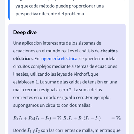
ya que cada método puede proporcionar una
perspectiva diferente del problema.
Una aplicación interesante de los sistemas de
ecuaciones en el mundo real es el análisis de
circuitos
eléctricos
. En
ingeniería eléctrica
, se pueden modelar
circuitos complejos mediante sistemas de ecuaciones
lineales, utilizando las leyes de Kirchoff, que
establecen:1. La suma de las caídas de tensión en una
malla cerrada es igual a cero.2. La suma de las
corrientes en un nodo es igual a cero.Por ejemplo,
supongamos un circuito con dos mallas:
R
1
I
1
+
R
3
(
I
1
−
I
2
)
=
V
1
R
2
I
2
+
R
3
(
I
2
−
I
1
)
=
V
2
Donde
y
son las corrientes de malla, mientras que
I
1
I
2