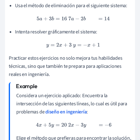
Usa el método de eliminación para el siguiente sistema:
5
a
+
3
b
=
16
7
a
−
2
b
=
14
Intenta resolver gráficamente el sistema:
y
=
2
x
+
3
y
=
−
x
+
1
Practicar estos ejercicios no solo mejora tus habilidades
técnicas, sino que también te prepara para aplicaciones
reales en ingeniería.
Considera un ejercicio aplicado: Encuentra la
intersección de las siguientes líneas, lo cual es útil para
problemas de
diseño en ingeniería
:
4
x
+
5
y
=
20
2
x
−
3
y
=
−
6
Elige el método que prefieras para encontrar la solución,