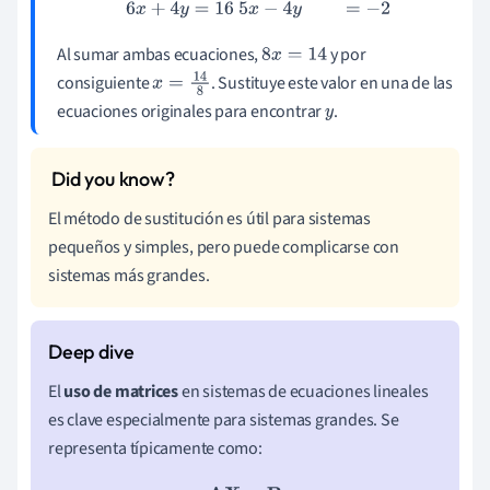
6
x
+
4
y
=
16
5
x
−
4
y
=
−
2
Al sumar ambas ecuaciones,
y por
8
x
=
14
consiguiente
. Sustituye este valor en una de las
x
=
14
8
ecuaciones originales para encontrar
.
y
El método de sustitución es útil para sistemas
pequeños y simples, pero puede complicarse con
sistemas más grandes.
El
uso de matrices
en sistemas de ecuaciones lineales
es clave especialmente para sistemas grandes. Se
representa típicamente como: