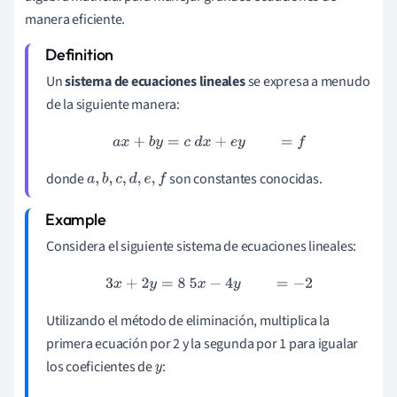
manera eficiente.
Un
sistema de ecuaciones lineales
se expresa a menudo
de la siguiente manera:
a
x
+
b
y
=
c
d
x
+
e
y
=
f
donde
son constantes conocidas.
a
,
b
,
c
,
d
,
e
,
f
Considera el siguiente sistema de ecuaciones lineales:
3
x
+
2
y
=
8
5
x
−
4
y
=
−
2
Utilizando el método de eliminación, multiplica la
primera ecuación por 2 y la segunda por 1 para igualar
los coeficientes de
:
y