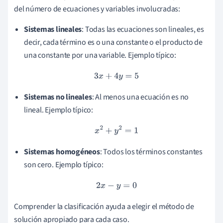
del número de ecuaciones y variables involucradas:
Sistemas lineales
: Todas las ecuaciones son lineales, es
decir, cada término es o una constante o el producto de
una constante por una variable. Ejemplo típico:
3
x
+
4
y
=
5
Sistemas no lineales
: Al menos una ecuación es no
lineal. Ejemplo típico:
x
2
+
y
2
=
1
Sistemas homogéneos
: Todos los términos constantes
son cero. Ejemplo típico:
2
x
−
y
=
0
Comprender la clasificación ayuda a elegir el método de
solución apropiado para cada caso.