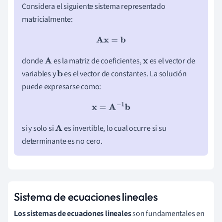
Considera el siguiente sistema representado
matricialmente:
A
x
=
b
donde
es la matriz de coeficientes,
es el vector de
A
x
variables y
es el vector de constantes. La solución
b
puede expresarse como:
x
=
A
−
1
b
si y solo si
es invertible, lo cual ocurre si su
A
determinante es no cero.
Sistema de ecuaciones lineales
Los sistemas de ecuaciones lineales
son fundamentales en