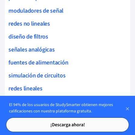
moduladores de señal
redes no lineales
diseño de filtros
señales analógicas
fuentes de alimentación
simulación de circuitos
redes lineales
equilibrio en circuitos
El 94% de los usuarios de StudySmarter obtienen mejores
calificaciones con nuestra plataforma gratuita.
osciladores
Tarjetas de estudio
Tarjetas de estudio
¡Descarga ahora!
análisis en tiempo