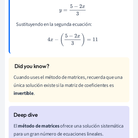
y
=
5
−
2
x
3
Sustituyendo en la segunda ecuación:
4
x
−
(
5
−
2
x
3
)
=
11
Cuando uses el método de matrices, recuerda que una
única solución existe si la matriz de coeficientes es
invertible
.
El
método de matrices
ofrece una solución sistemática
para un gran número de ecuaciones lineales.