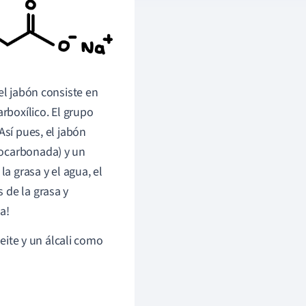
el jabón consiste en
boxílico. El grupo
Así pues, el jabón
rocarbonada) y un
la grasa y el agua, el
 de la grasa y
a!
ceite y un álcali como