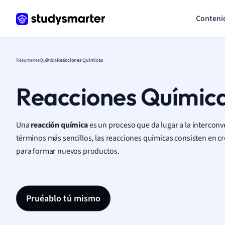
Conteni
Resumenes
Química
Reacciones Químicas
Reacciones Químic
Una
reacción química
es un proceso que da lugar a la interconv
términos más sencillos, las reacciones químicas consisten en c
para formar nuevos productos.
Pruéablo tú mismo