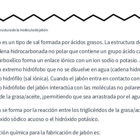
structura de la molécula de jabón
n es un tipo de sal formada por ácidos grasos. La estructura d
ena hidrocarbonada no polar que contiene un grupo ácido car
arboxílico forma un enlace iónico con un ion sodio o potasio. 
n extremo hidrófobo que no se disuelve en agua (cadena hid
 hidrófilo (sal iónica). Cuando el jabón entra en contacto con 
 hidrófobo del jabón interactúa con las moléculas no polares
e la grasa/aceite, ¡permitiendo que sea arrastrada por el agu
n se forma por la reacción entre los triglicéridos de la grasa/a
óxido sódico acuoso o el hidróxido potásico.
ción química para la fabricación de jabón es: