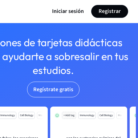
Iniciar sesión
Registrar
lones de tarjetas didácticas
 ayudarte a sobresalir en tus
estudios.
Regístrate gratis
Immunology
Cell Biology
Mo
+ Add tag
Immunology
Cell Biology
Mo