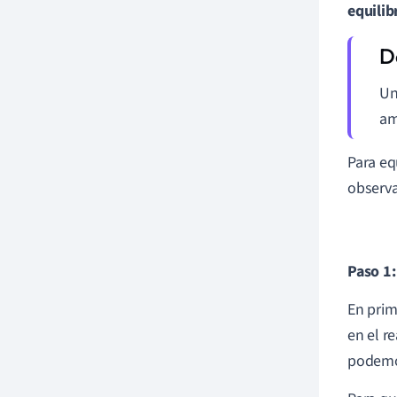
equilib
Un
am
Para eq
observa
Paso 1:
En prim
en el r
podemos