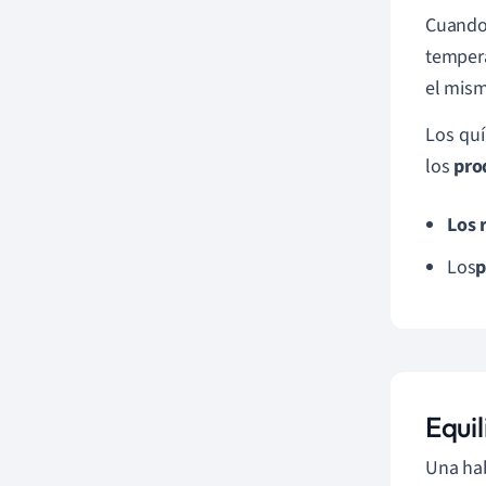
Cuando 
tempera
el mism
Los quí
los
pro
Los 
Los
p
Equil
Una hab