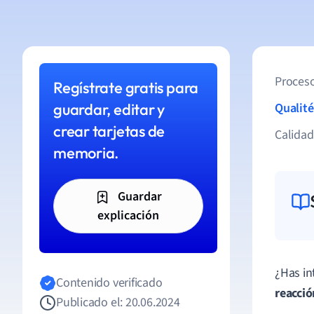
Proceso
Regístrate gratis para
guardar, editar y
Qualité
crear tarjetas de
Calida
memoria.
Guardar
explicación
¿Has in
Contenido verificado
reacció
Publicado el: 20.06.2024