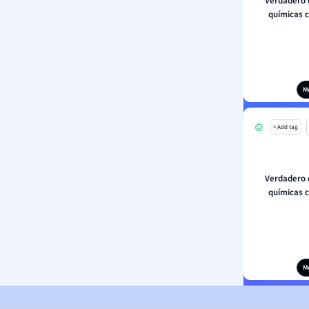
Verdadero o
químicas c
M
+ Add tag
Verdadero o
químicas c
M