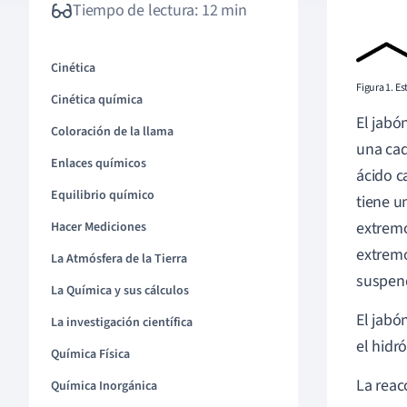
Tiempo de lectura: 12 min
Cinética
Figura 1. E
Cinética química
El jabó
Coloración de la llama
una cad
Enlaces químicos
ácido c
Equilibrio químico
tiene u
extremo
Hacer Mediciones
extremo
La Atmósfera de la Tierra
suspend
La Química y sus cálculos
El jabó
La investigación científica
el hidr
Química Física
La reac
Química Inorgánica