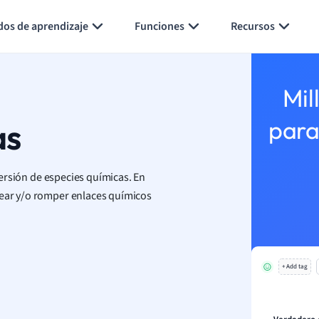
Generar tarjetas de aprendizaje
Resumir página
dos de aprendizaje
Funciones
Recursos
Mil
as
para
ersión de especies químicas. En
rear y/o romper enlaces químicos
+ Add tag