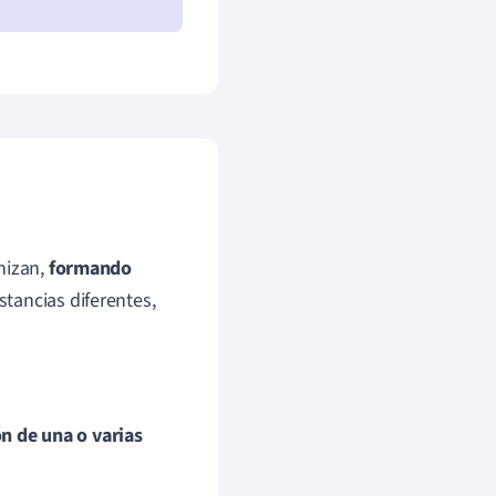
nizan,
formando
tancias diferentes,
n de una o varias