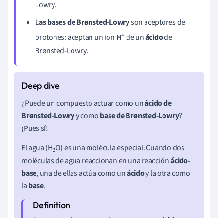
Lowry.
Las bases de Brønsted-Lowry
son aceptores de
+
protones: aceptan un ion
H
de un
ácido
de
Brønsted-Lowry.
¿Puede un compuesto actuar como un
ácido de
Brønsted-Lowry
y como
base de
Brønsted-Lowry
?
¡Pues sí!
El agua (H
O) es una molécula especial. Cuando dos
2
moléculas de agua reaccionan en una reacción
ácido-
base
, una de ellas actúa como un
ácido
y la otra como
la
base
.