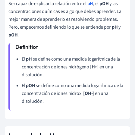
Ser capaz de explicar la relación entre el
pH
, el
pOH
y las
concentraciones químicas es algo que debes aprender. La
mejor manera de aprenderlo es resolviendo problemas.
Pero, empecemos definiendo lo que se entiende por
pH
y
pOH
.
El
pH
se define como una medida logarítmica de la
concentración de iones hidrógeno [
H+
] en una
disolución.
El
pOH
se define como una medida logarítmica de la
concentración de iones hidroxi [
OH-
] en una
disolución.