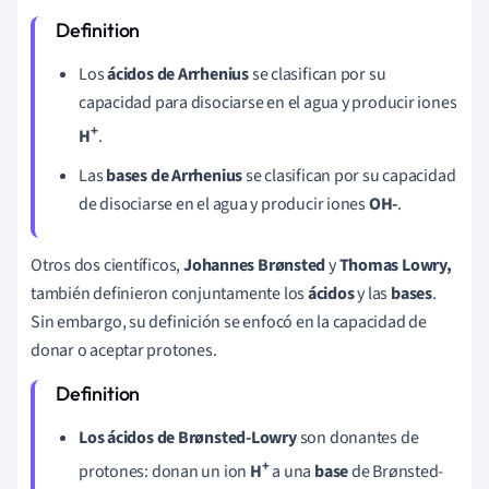
Los
ácidos de Arrhenius
se clasifican por su
capacidad para disociarse en el agua y producir iones
+
H
.
Las
bases de Arrhenius
se clasifican por su capacidad
de disociarse en el agua y producir iones
OH-
.
Otros dos científicos,
Johannes
Brønsted
y
Thomas Lowry,
también definieron conjuntamente los
ácidos
y las
bases
.
Sin embargo, su definición se enfocó en la capacidad de
donar o aceptar protones.
Los ácidos de Brønsted-Lowry
son donantes de
+
protones: donan un ion
H
a una
base
de Brønsted-