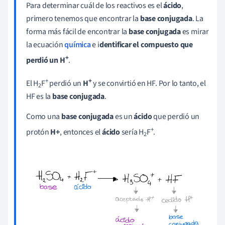
Para determinar cuál de los reactivos es el
ácido
,
primero tenemos que encontrar la
base conjugada
. La
forma más fácil de encontrar la
base conjugada
es mirar
la ecuación
química
e i
dentificar el compuesto que
+
perdió un
H
.
+
+
El H
F
perdió un
H
y se convirtió en HF. Por lo tanto, el
2
HF es la
base conjugada
.
Como una
base conjugada
es un
ácido
que perdió un
+
protón
H+
, entonces el
ácido
sería H
F
.
2