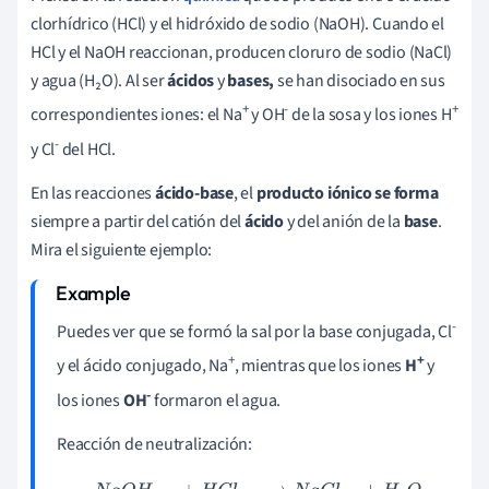
clorhídrico (HCl) y el hidróxido de sodio (NaOH). Cuando el
HCl y el NaOH reaccionan, producen cloruro de sodio (NaCl)
y agua (H₂O). Al ser
ácidos
y
bases,
se han disociado en sus
+
-
+
correspondientes iones: el Na
y OH
de la sosa y los iones H
-
y Cl
del HCl.
En las reacciones
ácido-base
, el
producto iónico se forma
siempre a partir del catión del
ácido
y del anión de la
base
.
Mira el siguiente ejemplo:
-
Puedes ver que se formó la sal por la base conjugada, Cl
+
+
y el ácido conjugado, Na
, mientras que los iones
H
y
-
los iones
OH
formaron el agua.
Reacción de neutralización: