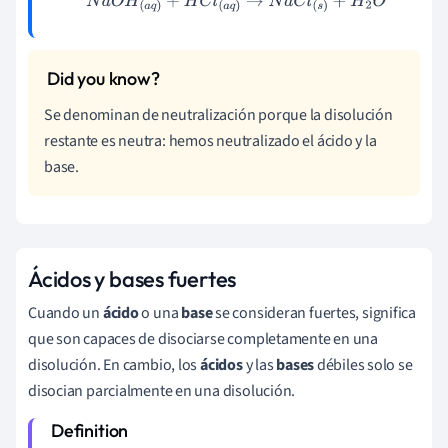
N
a
O
H
(
a
q
)
+
H
C
l
(
a
q
)
→
N
a
C
l
(
s
)
+
H
2
O
Se denominan de neutralización porque la disolución
restante es neutra: hemos neutralizado el ácido y la
base.
Ácidos y bases fuertes
Cuando un
ácido
o una
base
se consideran fuertes, significa
que son capaces de disociarse completamente en una
disolución. En cambio, los
ácidos
y las
bases
débiles solo se
disocian parcialmente en una disolución.