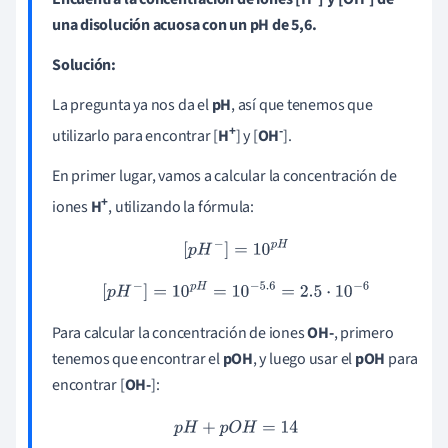
una disolución acuosa con un pH de 5,6.
Solución:
La pregunta ya nos da el
pH
, así que tenemos que
+
-
utilizarlo para encontrar [
H
] y [
OH
].
En primer lugar, vamos a calcular la concentración de
+
iones
H
, utilizando la fórmula:
[
p
H
−
]
=
10
p
H
[
p
H
−
]
=
10
p
H
=
10
−
5.6
=
2.5
⋅
10
−
6
Para calcular la concentración de iones
OH-
, primero
tenemos que encontrar el
pOH
, y luego usar el
pOH
para
encontrar [
OH-
]:
p
H
+
p
O
H
=
14