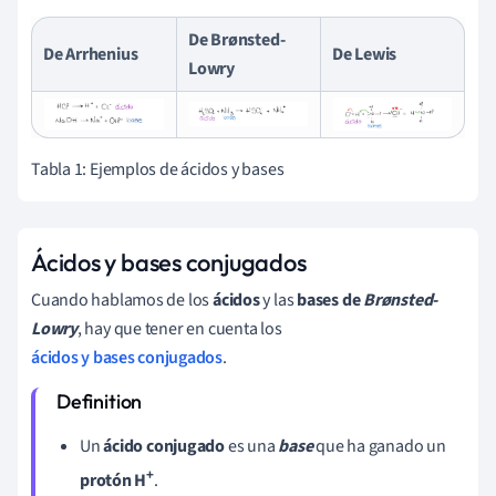
De
Brønsted-
De Arrhenius
De Lewis
Lowry
Tabla 1: Ejemplos de ácidos y bases
Ácidos y bases conjugados
Cuando hablamos de los
ácidos
y las
bases de
Brønsted-
Lowry
, hay que tener en cuenta los
ácidos y bases conjugados
.
Un
ácido conjugado
es una
base
que ha ganado un
+
protón
H
.