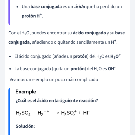
Una
base conjugada
es un
ácido
que ha perdido un
+
protón
H
.
Con el H
O, puedes encontrar su
ácido conjugado
y su
base
2
+
conjugada,
añadiendo o quitando sencillamente un
H
.
+
El ácido conjugado (añade un
protón
) del H
O es
H
O
2
3
-
La base conjugada (quita un
protón
) del H
O es
OH
2
¡Veamos un ejemplo un poco más complicado
¿Cuál es el ácido en la siguiente reacción?
Solución: