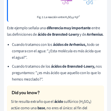
+
Fig. 1: La reacción entre H
SO
y H
F
2
4
2
Este ejemplo señala una
diferencia muy importante
entre
las definiciones de
ácido de
Brønsted-Lowry
y de
Arrhenius
.
Cuando tratamos con los
ácidos de Arrhenius,
todo se
compara con el agua: "¿Esta molécula es más ácida que
el agua?".
Cuando tratamos de los
ácidos de
Brønsted-Lowry,
nos
preguntamos: "¿es más ácido que aquello con lo que lo
hemos mezclado?".
Si te resulta extraño que el
ácido
sulfúrico (H
SO
)
2
4
actúe como una
base
, no eres el único: al fin del