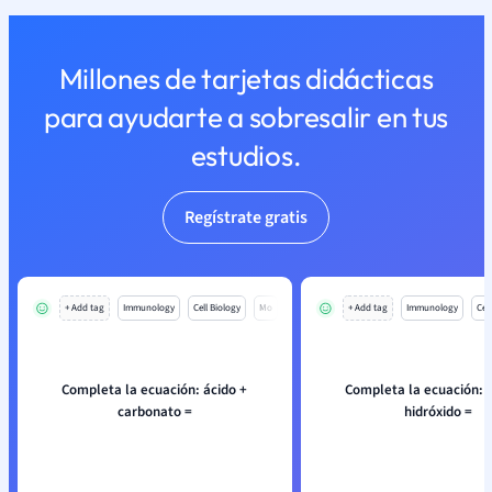
Millones de tarjetas didácticas
para ayudarte a sobresalir en tus
estudios.
Regístrate gratis
+ Add tag
Immunology
Cell Biology
Mo
+ Add tag
Immunology
Cell
Completa la ecuación: ácido +
Completa la ecuación: 
carbonato =
hidróxido =