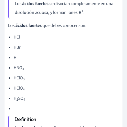
Los
ácidos fuertes
se disocian completamente en una
+
disolución acuosa, y forman iones
H
.
Los
ácidos fuertes
que debes conocer son:
HCl
HBr
HI
HNO
3
HClO
3
HClO
4
H
SO
2
4