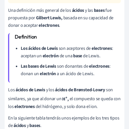
Una definición más general de los
ácidos
y las
bases
fue
propuesta por
Gilbert Lewis
,
basada en su capacidad de
donar o aceptar
electrones
.
Los ácidos de Lewis
son aceptores de
electrones
:
aceptan un
electrón
de una
base
de Lewis.
Las bases de Lewis
son donantes de
electrones
:
donan un
electrón
a un ácido de Lewis.
Los
ácidos de Lewis
y los
ácidos de
Brønsted-Lowry
son
+
similares, ya que al donar un
H
,
el compuesto se queda con
los
electrones
del hidrógeno, y solo dona el ion.
En la siguiente tabla tendrás unos ejemplos de los tres tipos
de
ácidos
y
bases
.