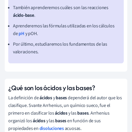
También aprenderemos cuáles son las reacciones
ácido-base
.
Aprenderemos las fórmulas utilizadas en los cálculos
de
pH
y pOH.
Por último, estudiaremos los fundamentos de las
valoraciones.
¿Qué son los ácidos y las bases?
La definición de
ácidos
y
bases
dependerá del autor que los
clasifique. Svante Arrhenius, un químico sueco, fue el
primero en clasificar los
ácidos
y las
bases
. Arrhenius
organizó los
ácidos
y las
bases
en función de sus
propiedades en
disoluciones
acuosas.