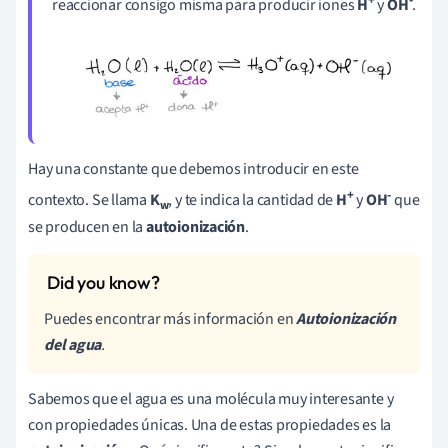
reaccionar consigo misma para producir iones
H
y
O
H
.
Hay una constante que debemos introducir en este
+
-
contexto. Se llama
K
, y te indica la cantidad de
H
y
OH
que
w
se producen en la
autoionización
.
Puedes encontrar más información en
Autoionización
del agua
.
Sabemos que el agua es una molécula muy interesante y
con propiedades únicas. Una de estas propiedades es la