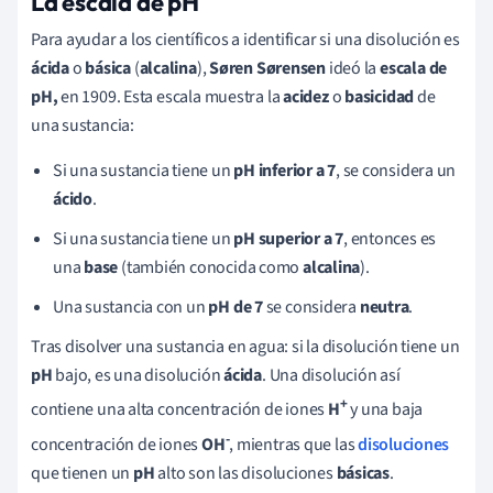
La escala de pH
Para ayudar a los científicos a identificar si una disolución es
ácida
o
básica
(
alcalina
),
Søren
Sørensen
ideó la
escala de
pH,
en 1909. Esta escala muestra la
acidez
o
basicidad
de
una sustancia:
Si una sustancia tiene un
pH inferior a 7
, se considera un
ácido
.
Si una sustancia tiene un
pH superior a 7
, entonces es
una
base
(también conocida como
alcalina
).
Una sustancia con un
pH de 7
se considera
neutra
.
Tras disolver una sustancia en agua: si la disolución tiene un
pH
bajo, es una disolución
ácida
. Una disolución así
+
contiene una alta concentración de iones
H
y una baja
-
concentración de iones
OH
, mientras que las
disoluciones
que tienen un
pH
alto son las disoluciones
básicas
.