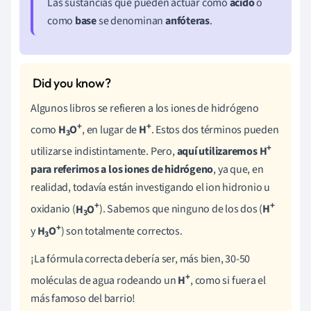
Las sustancias que pueden actuar como
ácido
o
como
base
se denominan
anfóteras
.
Algunos libros se refieren a los iones de hidrógeno
+
+
como
H
O
, en lugar de
H
. Estos dos términos pueden
3
+
utilizarse indistintamente. Pero,
aquí utilizaremos
H
para referirnos a los iones de hidrógeno
, ya que, en
realidad, todavía están investigando el ion hidronio u
+
+
oxidanio (
H
O
). Sabemos que ninguno de los dos (
H
3
+
y
H
O
) son totalmente correctos.
3
¡La fórmula correcta debería ser, más bien, 30-50
+
moléculas de agua rodeando un
H
, como si fuera el
más famoso del barrio!