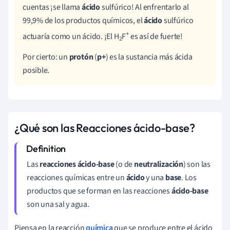
cuentas ¡se llama
ácido
sulfúrico! Al enfrentarlo al
99,9% de los productos químicos, el
ácido
sulfúrico
+
actuaría como un ácido. ¡El H
F
es así de fuerte!
2
Por cierto: un
protón
(
p+
) es la sustancia más ácida
posible.
¿Qué son las Reacciones ácido-base?
Las
reacciones ácido-base
(o de
neutralización
) son las
reacciones químicas entre un
ácido
y una
base
. Los
productos que se forman en las reacciones
ácido-base
son una sal y agua.
Piensa en la reacción
química
que se produce entre el ácido