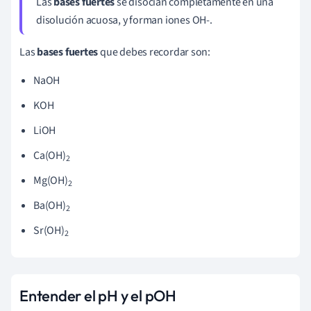
Las
bases fuertes
se disocian completamente en una
disolución acuosa, y forman iones OH-.
Las
bases fuertes
que debes recordar son:
NaOH
KOH
LiOH
Ca(OH)
2
Mg(OH)
2
Ba(OH)
2
Sr(OH)
2
Entender el pH y el pOH