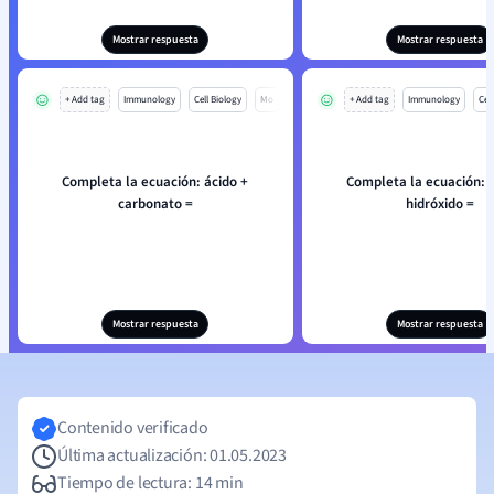
Mostrar respuesta
Mostrar respuesta
+ Add tag
Immunology
Cell Biology
Mo
+ Add tag
Immunology
Cell
Completa la ecuación: ácido +
Completa la ecuación: 
carbonato =
hidróxido =
Mostrar respuesta
Mostrar respuesta
Contenido verificado
Última actualización: 01.05.2023
Tiempo de lectura: 14 min