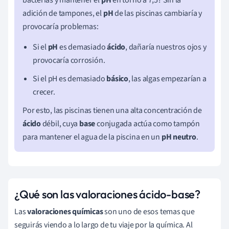
bacterias y mantener el
pH
en torno a 7,5? Sin la
adición de tampones, el
pH
de las piscinas cambiaría y
provocaría problemas:
Si el
pH
es demasiado
ácido
, dañaría nuestros ojos y
provocaría corrosión.
Si el pH es demasiado
básico
, las algas empezarían a
crecer.
Por esto, las piscinas tienen una alta concentración de
ácido
débil, cuya
base
conjugada actúa como tampón
para mantener el agua de la piscina en un
pH neutro
.
¿Qué son las valoraciones ácido-base?
Las
valoraciones químicas
son uno de esos temas que
seguirás viendo a lo largo de tu viaje por la química. Al