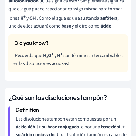
autoionización
. ¿Qué significa esto? Simplemente significa
que el agua puede reaccionar consigo misma para formar
+
-
iones
H
y
OH
. Como el agua es una sustancia
anfótera
,
uno de ellos actuará como
base
y el otro como
ácido
.
+
+
¡Recuerda que
H
O
y
H
son términos intercambiables
3
en las disoluciones acuosas!
¿Qué son las disoluciones tampón?
Las disoluciones tampón están compuestas por un
ácido débil + su base conjugada
, o por una
base débil +
su ácido conjugado
. Una disolución tampón es capaz de