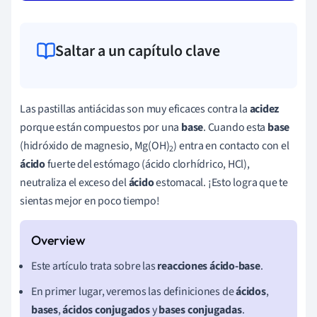
Saltar a un capítulo clave
Las pastillas antiácidas son muy eficaces contra la
acidez
porque están compuestos por una
base
. Cuando esta
base
(hidróxido de magnesio, Mg(OH)
) entra en contacto con el
2
ácido
fuerte del estómago (ácido clorhídrico, HCl),
neutraliza el exceso del
ácido
estomacal. ¡Esto logra que te
sientas mejor en poco tiempo!
Este artículo trata sobre las
reacciones ácido-base
.
En primer lugar, veremos las definiciones de
ácidos
,
bases
,
ácidos conjugados
y
bases conjugadas
.