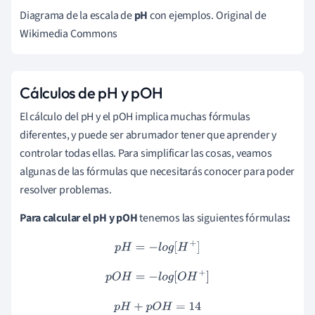
Diagrama de la escala de
pH
con ejemplos. Original de
Wikimedia Commons
Cálculos de pH y pOH
El cálculo del pH y el pOH implica muchas fórmulas
diferentes, y puede ser abrumador tener que aprender y
controlar todas ellas. Para simplificar las cosas, veamos
algunas de las fórmulas que necesitarás conocer para poder
resolver problemas.
Para calcular el pH y pOH
tenemos las siguientes fórmulas
:
p
H
=
−
l
o
g
[
H
+
]
p
O
H
=
−
l
o
g
[
O
H
+
]
p
H
+
p
O
H
=
14