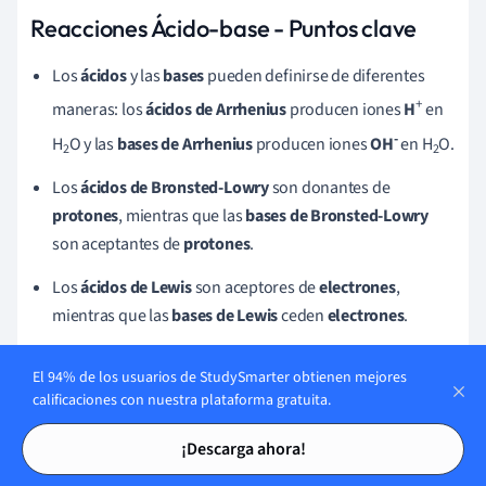
Reacciones Ácido-base - Puntos clave
Los
ácidos
y las
bases
pueden definirse de diferentes
+
maneras: los
ácidos de Arrhenius
producen iones
H
en
-
H
O y las
bases de Arrhenius
producen iones
O
H
en H
O.
2
2
Los
ácidos de Bronsted-Lowry
son donantes de
protones
, mientras que las
bases de Bronsted-Lowry
son aceptantes de
protones
.
Los
ácidos de Lewis
son aceptores de
electrones
,
mientras que las
bases de Lewis
ceden
electrones
.
+
Un
ácido conjugado
es una base que ganó un
protón
H
.
El 94% de los usuarios de StudySmarter obtienen mejores
Una
base conjugada
es un
ácido
que ha perdido un
calificaciones con nuestra plataforma gratuita.
+
protón
H
.
Tarjetas de estudio
Tarjetas de estudio
¡Descarga ahora!
Las
reacciones ácido-base
son reacciones químicas