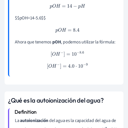
p
O
H
=
14
−
p
H
$$
pOH=14-5.6
$$
p
O
H
=
8.4
Ahora que tenemos
pOH
, podemos utilizar la fórmula:
[
O
H
−
]
=
10
−
8.6
[
O
H
−
]
=
4.0
⋅
10
−
9
¿Qué es la autoionización del agua?
La
autoionización
del agua es la capacidad del agua de
+
-